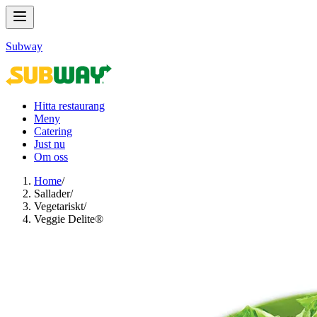
Subway
Hitta restaurang
Meny
Catering
Just nu
Om oss
Home
/
Sallader​​​​‌ ‍ ​‍​‍‌‍ ‌ ​‍‌‍‍‌‌‍‌ ‌‍‍‌‌‍ ‍​‍​‍​ ‍‍​‍​‍‌ ​ ‌‍​‌‌‍ ‍‌‍‍‌‌ ‌​‌ ‍‌​‍ ‍‌‍‍‌‌‍ ​‍​‍​‍ ​​‍​‍‌‍‍​‌ ​‍‌‍‌‌‌‍‌‍​‍​‍​ ‍‍​‍​‍‌‍‍​‌ ‌​‌ ‌​‌ ​​‌ ​ ​ ‍‍​‍ ​‍ ‌‍ ‍‌‍ ‌ ​‍‌‍‌​‌‍‍‌‌‍​ ​‍ ‌‌‍​‍‌‍‍‌‌ ‌​‌‍‌‌‌ ​ ​‍ ‌‌‍‌ ‌ ​‍‌‍ ‌ ‌‌‌ ​​​‍ ‌‌ ​ ‌ ‌​‌ ‌‌‌‍‌​‌‍‍‌‌‍ ​‍ ‍‌ ‌‍‌‍‌‌‌ ​‍‌‍​ ‌‍‌‌‌‍ ​​‍ ‍‌‍​‌‌ ​​‌ ​​​‍ ‌‍‍‌‌‍ ‍‌ ‌​‌‍‌‌‌‍ ‍‌ ‌​​‍ ‌‍‌‌‌‍‌​‌‍‍‌‌ ‌​​‍ ‌‍ ‌‌‍ ‌‍‌​‌‍‌‌​ ‌‌ ​​‌ ​‍‌‍‌‌‌ ​ ‌‍‌‌‌‍ ‍‌ ‌​‌‍​‌‌ ‌​‌‍‍‌‌‍ ‌‍ ‍​ ‍ ‌‍‍‌‌‍‌​​ ‌​ ‍‌​ ‍​‌‍​‌​ ‍‌​ ​‍​ ‌ ​ ‌​​ ‍‌​‍ ‌​ ‌ ​ ‍‌​ ​ ​ ‍‌​‍ ‌​ ‌​​ ​​​ ​ ​ ‍‌​‍ ‌‌‍​‌‌‍‌‍​ ‍​‌‍‌​​‍ ‌‌‍​‍‌‍‌‌​ ​ ​ ‌‍​ ‌ ​ ‌ ‌‍​ ‌‍‌‌​ ‌​​ ‌‌‌‍‌‍‌‍​‍​ ‍ ‌ ‌​‌ ‍‌‌ ​​‌‍‌‌​ ‌‌‍​ ‌‍​‌‌ ‌​‌‍‌‌‌‍‌ ‌‍ ‌ ​‍‌ ‍‌​ ‍ ‌ ​​‌‍​‌‌ ‌​‌‍‍​​ ‌‌‍ ‍‌‍​‌‌‍ ‌‌‍‌‌​‍‌‌​ ‌‌‌​​‍‌‌ ‌‍‍ ‌‍‌‌‌ ‍‌​‍‌‌​ ​ ‌​‌​​‍‌‌​ ​ ‌​‌​​‍‌‌​ ​‍​ ​‍‌ ​ ‌ ‌‍​‍‌‌​ ​‍​ ​‍​‍‌‌​ ‌‌‌​‌​​‍ ‍‌ ‌‍‌‍​‌‌‍ ​‌ ‌‌‌‍‌‌​ ‌‍​‍‌‍​‌‌ ​ ‌‍‌‌‌‌‌‌‌ ​‍‌‍ ​​ ‌‌‍‍​‌ ‌​‌ ‌​‌ ​​‌ ​ ​‍‌‌​ ​ ‌​​‌​‍‌‌​ ​‍‌​‌‍​‍‌‌​ ​‍‌​‌‍‌‍ ‍‌‍ ‌ ​‍‌‍‌​‌‍‍‌‌‍​ ​‍ ‌‌‍​‍‌‍‍‌‌ ‌​‌‍‌‌‌ ​ ​‍ ‌‌‍‌ ‌ ​‍‌‍ ‌ ‌‌‌ ​​​‍ ‌‌ ​ ‌ ‌​‌ ‌‌‌‍‌​‌‍‍‌‌‍ ​‍ ‍‌ ‌‍‌‍‌‌‌ ​‍‌‍​ ‌‍‌‌‌‍ ​​‍ ‍‌‍​‌‌ ​​‌ ​​​‍‌‍‌‍‍‌‌‍‌​​ ‌​ ‍‌​ ‍​‌‍​‌​ ‍‌​ ​‍​ ‌ ​ ‌​​ ‍‌​‍ ‌​ ‌ ​ ‍‌​ ​ ​ ‍‌​‍ ‌​ ‌​​ ​​​ ​ ​ ‍‌​‍ ‌‌‍​‌‌‍‌‍​ ‍​‌‍‌​​‍ ‌‌‍​‍‌‍‌‌​ ​ ​ ‌‍​ ‌ ​ ‌ ‌‍​ ‌‍‌‌​ ‌​​ ‌‌‌‍‌‍‌‍​‍​‍‌‍‌ ‌​‌ ‍‌‌ ​​‌‍‌‌​ ‌‌‍​ ‌‍​‌‌ ‌​‌‍‌‌‌‍‌ ‌‍ ‌ ​‍‌ ‍‌​‍‌‍‌ ​​‌‍​‌‌ ‌​‌‍‍​​ ‌‌‍ ‍‌‍​‌‌‍ ‌‌‍‌‌​‍‌‌​ ‌‌‌​​‍‌‌ ‌‍‍ ‌‍‌‌‌ ‍‌​‍‌‌​ ​ ‌​‌​​‍‌‌​ ​ ‌​‌​​‍‌‌​ ​‍​ ​‍‌ ​ ‌ ‌‍​‍‌‌​ ​‍​ ​‍​‍‌‌​ ‌‌‌​‌​​‍ ‍‌ ‌‍‌‍​‌‌‍ ​‌ ‌‌‌‍‌‌​‍‌‍‌ ​​‌‍‌‌‌ ​‍‌ ​ ‌ ​​‌‍‌‌‌‍​ ‌ ‌​‌‍‍‌‌ ‌‍‌‍‌‌​ ‌‌ ​​‌ ‌‌‌‍​‍‌‍ ​‌‍‍‌‌ ​ ‌‍‍​‌‍‌‌‌‍‌​​‍​‍‌ ‌
/
Vegetariskt​​​​‌ ‍ ​‍​‍‌‍ ‌ ​‍‌‍‍‌‌‍‌ ‌‍‍‌‌‍ ‍​‍​‍​ ‍‍​‍​‍‌ ​ ‌‍​‌‌‍ ‍‌‍‍‌‌ ‌​‌ ‍‌​‍ ‍‌‍‍‌‌‍ ​‍​‍​‍ ​​‍​‍‌‍‍​‌ ​‍‌‍‌‌‌‍‌‍​‍​‍​ ‍‍​‍​‍‌‍‍​‌ ‌​‌ ‌​‌ ​​‌ ​ ​ ‍‍​‍ ​‍ ‌‍ ‍‌‍ ‌ ​‍‌‍‌​‌‍‍‌‌‍​ ​‍ ‌‌‍​‍‌‍‍‌‌ ‌​‌‍‌‌‌ ​ ​‍ ‌‌‍‌ ‌ ​‍‌‍ ‌ ‌‌‌ ​​​‍ ‌‌ ​ ‌ ‌​‌ ‌‌‌‍‌​‌‍‍‌‌‍ ​‍ ‍‌ ‌‍‌‍‌‌‌ ​‍‌‍​ ‌‍‌‌‌‍ ​​‍ ‍‌‍​‌‌ ​​‌ ​​​‍ ‌‍‍‌‌‍ ‍‌ ‌​‌‍‌‌‌‍ ‍‌ ‌​​‍ ‌‍‌‌‌‍‌​‌‍‍‌‌ ‌​​‍ ‌‍ ‌‌‍ ‌‍‌​‌‍‌‌​ ‌‌ ​​‌ ​‍‌‍‌‌‌ ​ ‌‍‌‌‌‍ ‍‌ ‌​‌‍​‌‌ ‌​‌‍‍‌‌‍ ‌‍ ‍​ ‍ ‌‍‍‌‌‍‌​​ ‌‌‍‌‌‌‍​‌​ ​‍‌‍‌‌‌‍​‌​ ​‍​ ‌​‌‍​ ​‍ ‌‌‍‌​​ ‌​‌‍‌‌‌‍​‍​‍ ‌​ ‌​​ ​ ‌‍​‍‌‍​ ​‍ ‌​ ‍​​ ‌‌​ ​‌‌‍​ ​‍ ‌​ ​​​ ‌ ​ ‌ ‌‍‌​‌‍‌‌​ ‌ ‌‍​ ​ ‍​‌‍​‌​ ​‌​ ​ ​ ​‌​ ‍ ‌ ‌​‌ ‍‌‌ ​​‌‍‌‌​ ‌‌ ​ ‌ ‌‌‌‍​‍‌‍​ ‌‍​‌‌ ‌​‌‍‌‌‌‍‌ ‌‍ ‌ ​‍‌ ‍‌​ ‍ ‌ ​​‌‍​‌‌ ‌​‌‍‍​​ ‌‌‍ ‍‌‍​‌‌‍ ‌‌‍‌‌​‍‌‌​ ‌‌‌​​‍‌‌ ‌‍‍ ‌‍‌‌‌ ‍‌​‍‌‌​ ​ ‌​‌​​‍‌‌​ ​ ‌​‌​​‍‌‌​ ​‍​ ​‍‌ ​ ‌ ‌‍​‍‌‌​ ​‍​ ​‍​‍‌‌​ ‌‌‌​‌​​‍ ‍‌ ‌‍‌‍​‌‌‍ ​‌ ‌‌‌‍‌‌​ ‌‍​‍‌‍​‌‌ ​ ‌‍‌‌‌‌‌‌‌ ​‍‌‍ ​​ ‌‌‍‍​‌ ‌​‌ ‌​‌ ​​‌ ​ ​‍‌‌​ ​ ‌​​‌​‍‌‌​ ​‍‌​‌‍​‍‌‌​ ​‍‌​‌‍‌‍ ‍‌‍ ‌ ​‍‌‍‌​‌‍‍‌‌‍​ ​‍ ‌‌‍​‍‌‍‍‌‌ ‌​‌‍‌‌‌ ​ ​‍ ‌‌‍‌ ‌ ​‍‌‍ ‌ ‌‌‌ ​​​‍ ‌‌ ​ ‌ ‌​‌ ‌‌‌‍‌​‌‍‍‌‌‍ ​‍ ‍‌ ‌‍‌‍‌‌‌ ​‍‌‍​ ‌‍‌‌‌‍ ​​‍ ‍‌‍​‌‌ ​​‌ ​​​‍‌‍‌‍‍‌‌‍‌​​ ‌‌‍‌‌‌‍​‌​ ​‍‌‍‌‌‌‍​‌​ ​‍​ ‌​‌‍​ ​‍ ‌‌‍‌​​ ‌​‌‍‌‌‌‍​‍​‍ ‌​ ‌​​ ​ ‌‍​‍‌‍​ ​‍ ‌​ ‍​​ ‌‌​ ​‌‌‍​ ​‍ ‌​ ​​​ ‌ ​ ‌ ‌‍‌​‌‍‌‌​ ‌ ‌‍​ ​ ‍​‌‍​‌​ ​‌​ ​ ​ ​‌​‍‌‍‌ ‌​‌ ‍‌‌ ​​‌‍‌‌​ ‌‌ ​ ‌ ‌‌‌‍​‍‌‍​ ‌‍​‌‌ ‌​‌‍‌‌‌‍‌ ‌‍ ‌ ​‍‌ ‍‌​‍‌‍‌ ​​‌‍​‌‌ ‌​‌‍‍​​ ‌‌‍ ‍‌‍​‌‌‍ ‌‌‍‌‌​‍‌‌​ ‌‌‌​​‍‌‌ ‌‍‍ ‌‍‌‌‌ ‍‌​‍‌‌​ ​ ‌​‌​​‍‌‌​ ​ ‌​‌​​‍‌‌​ ​‍​ ​‍‌ ​ ‌ ‌‍​‍‌‌​ ​‍​ ​‍​‍‌‌​ ‌‌‌​‌​​‍ ‍‌ ‌‍‌‍​‌‌‍ ​‌ ‌‌‌‍‌‌​‍‌‍‌ ​​‌‍‌‌‌ ​‍‌ ​ ‌ ​​‌‍‌‌‌‍​ ‌ ‌​‌‍‍‌‌ ‌‍‌‍‌‌​ ‌‌ ​​‌ ‌‌‌‍​‍‌‍ ​‌‍‍‌‌ ​ ‌‍‍​‌‍‌‌‌‍‌​​‍​‍‌ ‌
/
Veggie Delite®​​​​‌ ‍ ​‍​‍‌‍ ‌ ​‍‌‍‍‌‌‍‌ ‌‍‍‌‌‍ ‍​‍​‍​ ‍‍​‍​‍‌ ​ ‌‍​‌‌‍ ‍‌‍‍‌‌ ‌​‌ ‍‌​‍ ‍‌‍‍‌‌‍ ​‍​‍​‍ ​​‍​‍‌‍‍​‌ ​‍‌‍‌‌‌‍‌‍​‍​‍​ ‍‍​‍​‍‌‍‍​‌ ‌​‌ ‌​‌ ​​‌ ​ ​ ‍‍​‍ ​‍ ‌‍ ‍‌‍ ‌ ​‍‌‍‌​‌‍‍‌‌‍​ ​‍ ‌‌‍​‍‌‍‍‌‌ ‌​‌‍‌‌‌ ​ ​‍ ‌‌‍‌ ‌ ​‍‌‍ ‌ ‌‌‌ ​​​‍ ‌‌ ​ ‌ ‌​‌ ‌‌‌‍‌​‌‍‍‌‌‍ ​‍ ‍‌ ‌‍‌‍‌‌‌ ​‍‌‍​ ‌‍‌‌‌‍ ​​‍ ‍‌‍​‌‌ ​​‌ ​​​‍ ‌‍‍‌‌‍ ‍‌ ‌​‌‍‌‌‌‍ ‍‌ ‌​​‍ ‌‍‌‌‌‍‌​‌‍‍‌‌ ‌​​‍ ‌‍ ‌‌‍ ‌‍‌​‌‍‌‌​ ‌‌ ​​‌ ​‍‌‍‌‌‌ ​ ‌‍‌‌‌‍ ‍‌ ‌​‌‍​‌‌ ‌​‌‍‍‌‌‍ ‌‍ ‍​ ‍ ‌‍‍‌‌‍‌​​ ‌​ ‍​​ ​​‌‍‌‌​ ‌‌‌‍​‍‌‍‌‌‌‍​ ​ ​‍​‍ ‌‌‍‌​​ ​‌‌‍​ ​ ​‍​‍ ‌​ ‌​‌‍​‌​ ​‌‌‍‌‌​‍ ‌‌‍​‌​ ‌‌​ ‌‌​ ‍‌​‍ ‌​ ​ ​ ​‍‌‍​‌​ ​‌​ ​ ​ ‌‌‌‍​‌​ ‌‌​ ‍​​ ‌‌​ ‌ ‌‍‌​​ ‍ ‌ ‌​‌ ‍‌‌ ​​‌‍‌‌​ ‌‌ ​​‌ ​‍‌‍ ‌‍‌​‌ ‌‌‌‍​ ‌ ‌​​ ‍ ‌ ​​‌‍​‌‌ ‌​‌‍‍​​ ‌‌‍ ‍‌‍​‌‌‍ ‌‌‍‌‌​‍‌‌​ ‌‌‌​​‍‌‌ ‌‍‍ ‌‍‌‌‌ ‍‌​‍‌‌​ ​ ‌​‌​​‍‌‌​ ​ ‌​‌​​‍‌‌​ ​‍​ ​‍‌ ​ ‌ ‌‍​‍‌‌​ ​‍​ ​‍​‍‌‌​ ‌‌‌​‌​​‍ ‍‌ ‌‍‌‍​‌‌‍ ​‌ ‌‌‌‍‌‌​ ‌‍​‍‌‍​‌‌ ​ ‌‍‌‌‌‌‌‌‌ ​‍‌‍ ​​ ‌‌‍‍​‌ ‌​‌ ‌​‌ ​​‌ ​ ​‍‌‌​ ​ ‌​​‌​‍‌‌​ ​‍‌​‌‍​‍‌‌​ ​‍‌​‌‍‌‍ ‍‌‍ ‌ ​‍‌‍‌​‌‍‍‌‌‍​ ​‍ ‌‌‍​‍‌‍‍‌‌ ‌​‌‍‌‌‌ ​ ​‍ ‌‌‍‌ ‌ ​‍‌‍ ‌ ‌‌‌ ​​​‍ ‌‌ ​ ‌ ‌​‌ ‌‌‌‍‌​‌‍‍‌‌‍ ​‍ ‍‌ ‌‍‌‍‌‌‌ ​‍‌‍​ ‌‍‌‌‌‍ ​​‍ ‍‌‍​‌‌ ​​‌ ​​​‍‌‍‌‍‍‌‌‍‌​​ ‌​ ‍​​ ​​‌‍‌‌​ ‌‌‌‍​‍‌‍‌‌‌‍​ ​ ​‍​‍ ‌‌‍‌​​ ​‌‌‍​ ​ ​‍​‍ ‌​ ‌​‌‍​‌​ ​‌‌‍‌‌​‍ ‌‌‍​‌​ ‌‌​ ‌‌​ ‍‌​‍ ‌​ ​ ​ ​‍‌‍​‌​ ​‌​ ​ ​ ‌‌‌‍​‌​ ‌‌​ ‍​​ ‌‌​ ‌ ‌‍‌​​‍‌‍‌ ‌​‌ ‍‌‌ ​​‌‍‌‌​ ‌‌ ​​‌ ​‍‌‍ ‌‍‌​‌ ‌‌‌‍​ ‌ ‌​​‍‌‍‌ ​​‌‍​‌‌ ‌​‌‍‍​​ ‌‌‍ ‍‌‍​‌‌‍ ‌‌‍‌‌​‍‌‌​ ‌‌‌​​‍‌‌ ‌‍‍ ‌‍‌‌‌ ‍‌​‍‌‌​ ​ ‌​‌​​‍‌‌​ ​ ‌​‌​​‍‌‌​ ​‍​ ​‍‌ ​ ‌ ‌‍​‍‌‌​ ​‍​ ​‍​‍‌‌​ ‌‌‌​‌​​‍ ‍‌ ‌‍‌‍​‌‌‍ ​‌ ‌‌‌‍‌‌​‍‌‍‌ ​​‌‍‌‌‌ ​‍‌ ​ ‌ ​​‌‍‌‌‌‍​ ‌ ‌​‌‍‍‌‌ ‌‍‌‍‌‌​ ‌‌ ​​‌ ‌‌‌‍​‍‌‍ ​‌‍‍‌‌ ​ ‌‍‍​‌‍‌‌‌‍‌​​‍​‍‌ ‌