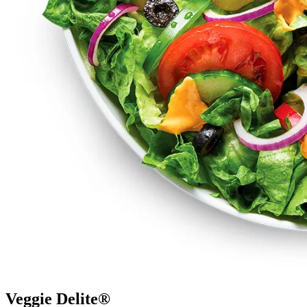
Veggie Delite®​​​​‌ ‍ ​‍​‍‌‍ ‌ ​‍‌‍‍‌‌‍‌ ‌‍‍‌‌‍ ‍​‍​‍​ ‍‍​‍​‍‌ ​ ‌‍​‌‌‍ ‍‌‍‍‌‌ ‌​‌ ‍‌​‍ ‍‌‍‍‌‌‍ ​‍​‍​‍ ​​‍​‍‌‍‍​‌ ​‍‌‍‌‌‌‍‌‍​‍​‍​ ‍‍​‍​‍‌‍‍​‌ ‌​‌ ‌​‌ ​​‌ ​ ​ ‍‍​‍ ​‍ ‌‍ ‍‌‍ ‌ ​‍‌‍‌​‌‍‍‌‌‍​ ​‍ ‌‌‍​‍‌‍‍‌‌ ‌​‌‍‌‌‌ ​ ​‍ ‌‌‍‌ ‌ ​‍‌‍ ‌ ‌‌‌ ​​​‍ ‌‌ ​ ‌ ‌​‌ ‌‌‌‍‌​‌‍‍‌‌‍ ​‍ ‍‌ ‌‍‌‍‌‌‌ ​‍‌‍​ ‌‍‌‌‌‍ ​​‍ ‍‌‍​‌‌ ​​‌ ​​​‍ ‌‍‍‌‌‍ ‍‌ ‌​‌‍‌‌‌‍ ‍‌ ‌​​‍ ‌‍‌‌‌‍‌​‌‍‍‌‌ ‌​​‍ ‌‍ ‌‌‍ ‌‍‌​‌‍‌‌​ ‌‌ ​​‌ ​‍‌‍‌‌‌ ​ ‌‍‌‌‌‍ ‍‌ ‌​‌‍​‌‌ ‌​‌‍‍‌‌‍ ‌‍ ‍​ ‍ ‌‍‍‌‌‍‌​​ ‌​ ‍​​ ​​‌‍‌‌​ ‌‌‌‍​‍‌‍‌‌‌‍​ ​ ​‍​‍ ‌‌‍‌​​ ​‌‌‍​ ​ ​‍​‍ ‌​ ‌​‌‍​‌​ ​‌‌‍‌‌​‍ ‌‌‍​‌​ ‌‌​ ‌‌​ ‍‌​‍ ‌​ ​ ​ ​‍‌‍​‌​ ​‌​ ​ ​ ‌‌‌‍​‌​ ‌‌​ ‍​​ ‌‌​ ‌ ‌‍‌​​ ‍ ‌ ‌​‌ ‍‌‌ ​​‌‍‌‌​ ‌‌ ​​‌ ​‍‌‍ ‌‍‌​‌ ‌‌‌‍​ ‌ ‌​​ ‍ ‌ ​​‌‍​‌‌ ‌​‌‍‍​​ ‌‌‍ ‍‌‍​‌‌‍ ‌‌‍‌‌​‍‌‌​ ‌‌‌​​‍‌‌ ‌‍‍ ‌‍‌‌‌ ‍‌​‍‌‌​ ​ ‌​‌​​‍‌‌​ ​ ‌​‌​​‍‌‌​ ​‍​ ​‍‌ ​ ‌ ‌‍​‍‌‌​ ​‍​ ​‍​‍‌‌​ ‌‌‌​‌​​‍ ‍‌ ‌‍‌‍​‌‌‍ ​‌ ‌‌‌‍‌‌​ ‌‍​‍‌‍​‌‌ ​ ‌‍‌‌‌‌‌‌‌ ​‍‌‍ ​​ ‌‌‍‍​‌ ‌​‌ ‌​‌ ​​‌ ​ ​‍‌‌​ ​ ‌​​‌​‍‌‌​ ​‍‌​‌‍​‍‌‌​ ​‍‌​‌‍‌‍ ‍‌‍ ‌ ​‍‌‍‌​‌‍‍‌‌‍​ ​‍ ‌‌‍​‍‌‍‍‌‌ ‌​‌‍‌‌‌ ​ ​‍ ‌‌‍‌ ‌ ​‍‌‍ ‌ ‌‌‌ ​​​‍ ‌‌ ​ ‌ ‌​‌ ‌‌‌‍‌​‌‍‍‌‌‍ ​‍ ‍‌ ‌‍‌‍‌‌‌ ​‍‌‍​ ‌‍‌‌‌‍ ​​‍ ‍‌‍​‌‌ ​​‌ ​​​‍‌‍‌‍‍‌‌‍‌​​ ‌​ ‍​​ ​​‌‍‌‌​ ‌‌‌‍​‍‌‍‌‌‌‍​ ​ ​‍​‍ ‌‌‍‌​​ ​‌‌‍​ ​ ​‍​‍ ‌​ ‌​‌‍​‌​ ​‌‌‍‌‌​‍ ‌‌‍​‌​ ‌‌​ ‌‌​ ‍‌​‍ ‌​ ​ ​ ​‍‌‍​‌​ ​‌​ ​ ​ ‌‌‌‍​‌​ ‌‌​ ‍​​ ‌‌​ ‌ ‌‍‌​​‍‌‍‌ ‌​‌ ‍‌‌ ​​‌‍‌‌​ ‌‌ ​​‌ ​‍‌‍ ‌‍‌​‌ ‌‌‌‍​ ‌ ‌​​‍‌‍‌ ​​‌‍​‌‌ ‌​‌‍‍​​ ‌‌‍ ‍‌‍​‌‌‍ ‌‌‍‌‌​‍‌‌​ ‌‌‌​​‍‌‌ ‌‍‍ ‌‍‌‌‌ ‍‌​‍‌‌​ ​ ‌​‌​​‍‌‌​ ​ ‌​‌​​‍‌‌​ ​‍​ ​‍‌ ​ ‌ ‌‍​‍‌‌​ ​‍​ ​‍​‍‌‌​ ‌‌‌​‌​​‍ ‍‌ ‌‍‌‍​‌‌‍ ​‌ ‌‌‌‍‌‌​‍‌‍‌ ​​‌‍‌‌‌ ​‍‌ ​ ‌ ​​‌‍‌‌‌‍​ ‌ ‌​‌‍‍‌‌ ‌‍‌‍‌‌​ ‌‌ ​​‌ ‌‌‌‍​‍‌‍ ​‌‍‍‌‌ ​ ‌‍‍​‌‍‌‌‌‍‌​​‍​‍‌ ‌