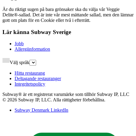
Är du riktigt sugen på bara grönsaker ska du välja vår Veggie
Delite®-sallad. Det är inte vår mest mättande sallad, men den lämnar
gott om plats för en Cookie eller två i efterrätt.​​​​‌ ‍ ​‍​‍‌‍ ‌ ​‍‌‍‍‌‌‍‌ ‌‍‍‌‌‍ ‍​‍​‍​ ‍‍​‍​‍‌ ​ ‌‍​‌‌‍ ‍‌‍‍‌‌ ‌​‌ ‍‌​‍ ‍‌‍‍‌‌‍ ​‍​‍​‍ ​​‍​‍‌‍‍​‌ ​‍‌‍‌‌‌‍‌‍​‍​‍​ ‍‍​‍​‍‌‍‍​‌ ‌​‌ ‌​‌ ​​‌ ​ ​ ‍‍​‍ ​‍ ‌‍ ‍‌‍ ‌ ​‍‌‍‌​‌‍‍‌‌‍​ ​‍ ‌‌‍​‍‌‍‍‌‌ ‌​‌‍‌‌‌ ​ ​‍ ‌‌‍‌ ‌ ​‍‌‍ ‌ ‌‌‌ ​​​‍ ‌‌ ​ ‌ ‌​‌ ‌‌‌‍‌​‌‍‍‌‌‍ ​‍ ‍‌ ‌‍‌‍‌‌‌ ​‍‌‍​ ‌‍‌‌‌‍ ​​‍ ‍‌‍​‌‌ ​​‌ ​​​‍ ‌‍‍‌‌‍ ‍‌ ‌​‌‍‌‌‌‍ ‍‌ ‌​​‍ ‌‍‌‌‌‍‌​‌‍‍‌‌ ‌​​‍ ‌‍ ‌‌‍ ‌‍‌​‌‍‌‌​ ‌‌ ​​‌ ​‍‌‍‌‌‌ ​ ‌‍‌‌‌‍ ‍‌ ‌​‌‍​‌‌ ‌​‌‍‍‌‌‍ ‌‍ ‍​ ‍ ‌‍‍‌‌‍‌​​ ‌​ ‍​​ ​​‌‍‌‌​ ‌‌‌‍​‍‌‍‌‌‌‍​ ​ ​‍​‍ ‌‌‍‌​​ ​‌‌‍​ ​ ​‍​‍ ‌​ ‌​‌‍​‌​ ​‌‌‍‌‌​‍ ‌‌‍​‌​ ‌‌​ ‌‌​ ‍‌​‍ ‌​ ​ ​ ​‍‌‍​‌​ ​‌​ ​ ​ ‌‌‌‍​‌​ ‌‌​ ‍​​ ‌‌​ ‌ ‌‍‌​​ ‍ ‌ ‌​‌ ‍‌‌ ​​‌‍‌‌​ ‌‌ ​​‌ ​‍‌‍ ‌‍‌​‌ ‌‌‌‍​ ‌ ‌​​ ‍ ‌ ​​‌‍​‌‌ ‌​‌‍‍​​ ‌‌‍‌​‌‍‌‌‌ ​ ‌‍​ ‌ ​‍‌‍‍‌‌ ​​‌ ‌​‌‍‍‌‌‍ ‌‍ ‍​‍‌‌​ ‌‌‌​​‍‌‌ ‌‍‍ ‌‍‌‌‌ ‍‌​‍‌‌​ ​ ‌​‌​​‍‌‌​ ​ ‌​‌​​‍‌‌​ ​‍​ ​‍‌ ​ ‌ ‌‍​‍‌‌​ ​‍​ ​‍​‍‌‌​ ‌‌‌​‌​​‍ ‍‌ ‌‍‌‍​‌‌‍ ​‌ ‌‌‌‍‌‌​‍ ‍‌ ‌‍‌‍​‌‌‍ ​‌ ‌‌‌‍‌‌​‍‌‌​ ‌‌‌​​‍‌‌ ‌‍‍ ‌‍‌‌‌ ‍‌​‍‌‌​ ​ ‌​‌​​‍‌‌​ ​ ‌​‌​​‍‌‌​ ​‍​ ​‍​ ‌ ​ ​‌​ ​ ‌‍​‌‌‍​‌​ ‌‌​ ‍​‌‍​‍​ ​‍​ ​​​ ‌‌​ ‍‌​‍‌‌​ ​‍​ ​‍​‍‌‌​ ‌‌‌​‌​​‍ ‍‌‍​ ‌‍‍​‌‍‍‌‌‍ ​‌‍‌​‌ ​‍‌‍‌‌‌‍ ‍​‍‌‌​ ‌‌‌​​‍‌‌ ‌‍‍ ‌‍‌‌‌ ‍‌​‍‌‌​ ​ ‌​‌​​‍‌‌​ ​ ‌​‌​​‍‌‌​ ​‍​ ​‍​ ‌‌‌‍​ ​ ​‌‌‍​‍‌‍‌‌​ ‌ ​ ‍​​ ‌‍​ ​‌‌‍​‌​ ‌‌​ ‌‍​‍‌‌​ ​‍​ ​‍​‍‌‌​ ‌‌‌​‌​​‍ ‍‌ ‌​‌‍‌‌‌ ‍​‌ ‌​​ ‌‍​‍‌‍​‌‌ ​ ‌‍‌‌‌‌‌‌‌ ​‍‌‍ ​​ ‌‌‍‍​‌ ‌​‌ ‌​‌ ​​‌ ​ ​‍‌‌​ ​ ‌​​‌​‍‌‌​ ​‍‌​‌‍​‍‌‌​ ​‍‌​‌‍‌‍ ‍‌‍ ‌ ​‍‌‍‌​‌‍‍‌‌‍​ ​‍ ‌‌‍​‍‌‍‍‌‌ ‌​‌‍‌‌‌ ​ ​‍ ‌‌‍‌ ‌ ​‍‌‍ ‌ ‌‌‌ ​​​‍ ‌‌ ​ ‌ ‌​‌ ‌‌‌‍‌​‌‍‍‌‌‍ ​‍ ‍‌ ‌‍‌‍‌‌‌ ​‍‌‍​ ‌‍‌‌‌‍ ​​‍ ‍‌‍​‌‌ ​​‌ ​​​‍‌‍‌‍‍‌‌‍‌​​ ‌​ ‍​​ ​​‌‍‌‌​ ‌‌‌‍​‍‌‍‌‌‌‍​ ​ ​‍​‍ ‌‌‍‌​​ ​‌‌‍​ ​ ​‍​‍ ‌​ ‌​‌‍​‌​ ​‌‌‍‌‌​‍ ‌‌‍​‌​ ‌‌​ ‌‌​ ‍‌​‍ ‌​ ​ ​ ​‍‌‍​‌​ ​‌​ ​ ​ ‌‌‌‍​‌​ ‌‌​ ‍​​ ‌‌​ ‌ ‌‍‌​​‍‌‍‌ ‌​‌ ‍‌‌ ​​‌‍‌‌​ ‌‌ ​​‌ ​‍‌‍ ‌‍‌​‌ ‌‌‌‍​ ‌ ‌​​‍‌‍‌ ​​‌‍​‌‌ ‌​‌‍‍​​ ‌‌‍‌​‌‍‌‌‌ ​ ‌‍​ ‌ ​‍‌‍‍‌‌ ​​‌ ‌​‌‍‍‌‌‍ ‌‍ ‍​‍‌‌​ ‌‌‌​​‍‌‌ ‌‍‍ ‌‍‌‌‌ ‍‌​‍‌‌​ ​ ‌​‌​​‍‌‌​ ​ ‌​‌​​‍‌‌​ ​‍​ ​‍‌ ​ ‌ ‌‍​‍‌‌​ ​‍​ ​‍​‍‌‌​ ‌‌‌​‌​​‍ ‍‌ ‌‍‌‍​‌‌‍ ​‌ ‌‌‌‍‌‌​‍ ‍‌ ‌‍‌‍​‌‌‍ ​‌ ‌‌‌‍‌‌​‍‌‌​ ‌‌‌​​‍‌‌ ‌‍‍ ‌‍‌‌‌ ‍‌​‍‌‌​ ​ ‌​‌​​‍‌‌​ ​ ‌​‌​​‍‌‌​ ​‍​ ​‍​ ‌ ​ ​‌​ ​ ‌‍​‌‌‍​‌​ ‌‌​ ‍​‌‍​‍​ ​‍​ ​​​ ‌‌​ ‍‌​‍‌‌​ ​‍​ ​‍​‍‌‌​ ‌‌‌​‌​​‍ ‍‌‍​ ‌‍‍​‌‍‍‌‌‍ ​‌‍‌​‌ ​‍‌‍‌‌‌‍ ‍​‍‌‌​ ‌‌‌​​‍‌‌ ‌‍‍ ‌‍‌‌‌ ‍‌​‍‌‌​ ​ ‌​‌​​‍‌‌​ ​ ‌​‌​​‍‌‌​ ​‍​ ​‍​ ‌‌‌‍​ ​ ​‌‌‍​‍‌‍‌‌​ ‌ ​ ‍​​ ‌‍​ ​‌‌‍​‌​ ‌‌​ ‌‍​‍‌‌​ ​‍​ ​‍​‍‌‌​ ‌‌‌​‌​​‍ ‍‌ ‌​‌‍‌‌‌ ‍​‌ ‌​​‍‌‍‌ ​​‌‍‌‌‌ ​‍‌ ​ ‌ ​​‌‍‌‌‌‍​ ‌ ‌​‌‍‍‌‌ ‌‍‌‍‌‌​ ‌‌ ​​‌ ‌‌‌‍​‍‌‍ ​‌‍‍‌‌ ​ ‌‍‍​‌‍‌‌‌‍‌​​‍​‍‌ ‌
Lär känna Subway Sverige​​​​‌ ‍ ​‍​‍‌‍ ‌ ​‍‌‍‍‌‌‍‌ ‌‍‍‌‌‍ ‍​‍​‍​ ‍‍​‍​‍‌ ​ ‌‍​‌‌‍ ‍‌‍‍‌‌ ‌​‌ ‍‌​‍ ‍‌‍‍‌‌‍ ​‍​‍​‍ ​​‍​‍‌‍‍​‌ ​‍‌‍‌‌‌‍‌‍​‍​‍​ ‍‍​‍​‍‌‍‍​‌ ‌​‌ ‌​‌ ​​‌ ​ ​ ‍‍​‍ ​‍ ‌‍ ‍‌‍ ‌ ​‍‌‍‌​‌‍‍‌‌‍​ ​‍ ‌‌‍​‍‌‍‍‌‌ ‌​‌‍‌‌‌ ​ ​‍ ‌‌‍‌ ‌ ​‍‌‍ ‌ ‌‌‌ ​​​‍ ‌‌ ​ ‌ ‌​‌ ‌‌‌‍‌​‌‍‍‌‌‍ ​‍ ‍‌ ‌‍‌‍‌‌‌ ​‍‌‍​ ‌‍‌‌‌‍ ​​‍ ‍‌‍​‌‌ ​​‌ ​​​‍ ‌‍‍‌‌‍ ‍‌ ‌​‌‍‌‌‌‍ ‍‌ ‌​​‍ ‌‍‌‌‌‍‌​‌‍‍‌‌ ‌​​‍ ‌‍ ‌‌‍ ‌‍‌​‌‍‌‌​ ‌‌ ​​‌ ​‍‌‍‌‌‌ ​ ‌‍‌‌‌‍ ‍‌ ‌​‌‍​‌‌ ‌​‌‍‍‌‌‍ ‌‍ ‍​ ‍ ‌‍‍‌‌‍‌​​ ‌​ ​‍​ ‌ ‌‍​ ​ ‍​​ ‌ ​ ​‌‌‍‌‌​ ‌‌​‍ ‌​ ​‌‌‍​‌‌‍‌‍‌‍‌​​‍ ‌​ ‌​‌‍‌​​ ‌​​ ​ ​‍ ‌​ ‍​​ ‌ ​ ‍​​ ‌‌​‍ ‌‌‍​‌​ ​ ‌‍​ ​ ‍​​ ‌‍​ ‌‍​ ‌​​ ‌‌​ ​ ‌‍‌‌​ ‌‌‌‍​‍​ ‍ ‌ ‌​‌ ‍‌‌ ​​‌‍‌‌​ ‌‌ ‌ ‌‍‌‌‌‍​‍‌ ​ ‌‍‍‌‌ ‌​‌‍‌‌‌​‌‍‌‍ ‌‍ ‌ ‌​‌‍‌‌‌ ​‍​ ‍ ‌ ​​‌‍​‌‌ ‌​‌‍‍​​ ‌‌ ‌​‌‍‍‌‌ ‌​‌‍ ​‌‍‌‌​‍‌‌​ ‌‌‌​​‍‌‌ ‌‍‍ ‌‍‌‌‌ ‍‌​‍‌‌​ ​ ‌​‌​​‍‌‌​ ​ ‌​‌​​‍‌‌​ ​‍​ ​‍‌ ​ ‌ ‌‍​‍‌‌​ ​‍​ ​‍​‍‌‌​ ‌‌‌​‌​​‍ ‍‌ ‌‍‌‍​‌‌‍ ​‌ ‌‌‌‍‌‌​ ‌‍​‍‌‍​‌‌ ​ ‌‍‌‌‌‌‌‌‌ ​‍‌‍ ​​ ‌‌‍‍​‌ ‌​‌ ‌​‌ ​​‌ ​ ​‍‌‌​ ​ ‌​​‌​‍‌‌​ ​‍‌​‌‍​‍‌‌​ ​‍‌​‌‍‌‍ ‍‌‍ ‌ ​‍‌‍‌​‌‍‍‌‌‍​ ​‍ ‌‌‍​‍‌‍‍‌‌ ‌​‌‍‌‌‌ ​ ​‍ ‌‌‍‌ ‌ ​‍‌‍ ‌ ‌‌‌ ​​​‍ ‌‌ ​ ‌ ‌​‌ ‌‌‌‍‌​‌‍‍‌‌‍ ​‍ ‍‌ ‌‍‌‍‌‌‌ ​‍‌‍​ ‌‍‌‌‌‍ ​​‍ ‍‌‍​‌‌ ​​‌ ​​​‍‌‍‌‍‍‌‌‍‌​​ ‌​ ​‍​ ‌ ‌‍​ ​ ‍​​ ‌ ​ ​‌‌‍‌‌​ ‌‌​‍ ‌​ ​‌‌‍​‌‌‍‌‍‌‍‌​​‍ ‌​ ‌​‌‍‌​​ ‌​​ ​ ​‍ ‌​ ‍​​ ‌ ​ ‍​​ ‌‌​‍ ‌‌‍​‌​ ​ ‌‍​ ​ ‍​​ ‌‍​ ‌‍​ ‌​​ ‌‌​ ​ ‌‍‌‌​ ‌‌‌‍​‍​‍‌‍‌ ‌​‌ ‍‌‌ ​​‌‍‌‌​ ‌‌ ‌ ‌‍‌‌‌‍​‍‌ ​ ‌‍‍‌‌ ‌​‌‍‌‌‌​‌‍‌‍ ‌‍ ‌ ‌​‌‍‌‌‌ ​‍​‍‌‍‌ ​​‌‍​‌‌ ‌​‌‍‍​​ ‌‌ ‌​‌‍‍‌‌ ‌​‌‍ ​‌‍‌‌​‍‌‌​ ‌‌‌​​‍‌‌ ‌‍‍ ‌‍‌‌‌ ‍‌​‍‌‌​ ​ ‌​‌​​‍‌‌​ ​ ‌​‌​​‍‌‌​ ​‍​ ​‍‌ ​ ‌ ‌‍​‍‌‌​ ​‍​ ​‍​‍‌‌​ ‌‌‌​‌​​‍ ‍‌ ‌‍‌‍​‌‌‍ ​‌ ‌‌‌‍‌‌​‍‌‍‌ ​​‌‍‌‌‌ ​‍‌ ​ ‌ ​​‌‍‌‌‌‍​ ‌ ‌​‌‍‍‌‌ ‌‍‌‍‌‌​ ‌‌ ​​‌ ‌‌‌‍​‍‌‍ ​‌‍‍‌‌ ​ ‌‍‍​‌‍‌‌‌‍‌​​‍​‍‌ ‌
Jobb​​​​‌ ‍ ​‍​‍‌‍ ‌ ​‍‌‍‍‌‌‍‌ ‌‍‍‌‌‍ ‍​‍​‍​ ‍‍​‍​‍‌ ​ ‌‍​‌‌‍ ‍‌‍‍‌‌ ‌​‌ ‍‌​‍ ‍‌‍‍‌‌‍ ​‍​‍​‍ ​​‍​‍‌‍‍​‌ ​‍‌‍‌‌‌‍‌‍​‍​‍​ ‍‍​‍​‍‌‍‍​‌ ‌​‌ ‌​‌ ​​‌ ​ ​ ‍‍​‍ ​‍ ‌‍ ‍‌‍ ‌ ​‍‌‍‌​‌‍‍‌‌‍​ ​‍ ‌‌‍​‍‌‍‍‌‌ ‌​‌‍‌‌‌ ​ ​‍ ‌‌‍‌ ‌ ​‍‌‍ ‌ ‌‌‌ ​​​‍ ‌‌ ​ ‌ ‌​‌ ‌‌‌‍‌​‌‍‍‌‌‍ ​‍ ‍‌ ‌‍‌‍‌‌‌ ​‍‌‍​ ‌‍‌‌‌‍ ​​‍ ‍‌‍​‌‌ ​​‌ ​​​‍ ‌‍‍‌‌‍ ‍‌ ‌​‌‍‌‌‌‍ ‍‌ ‌​​‍ ‌‍‌‌‌‍‌​‌‍‍‌‌ ‌​​‍ ‌‍ ‌‌‍ ‌‍‌​‌‍‌‌​ ‌‌ ​​‌ ​‍‌‍‌‌‌ ​ ‌‍‌‌‌‍ ‍‌ ‌​‌‍​‌‌ ‌​‌‍‍‌‌‍ ‌‍ ‍​ ‍ ‌‍‍‌‌‍‌​​ ‌‌‍​‌​ ​​​ ​‌​ ‍​‌‍​ ​ ‍‌‌‍‌​​ ​ ​‍ ‌​ ​ ​ ​‍‌‍​‌​ ‌‌​‍ ‌​ ‌​‌‍‌‍‌‍‌‍‌‍​‍​‍ ‌‌‍​‍‌‍‌​‌‍​‌​ ​​​‍ ‌‌‍​‍‌‍‌‌​ ​​​ ‌‍​ ​​‌‍‌​‌‍‌‍‌‍​ ​ ​ ​ ​ ​ ​​‌‍‌​​ ‍ ‌ ‌​‌ ‍‌‌ ​​‌‍‌‌​ ‌‌ ‌ ‌‍‌‌‌‍​‍‌ ​ ‌‍‍‌‌ ‌​‌‍‌‌‌​ ‍‌‍​‌‌ ‌‍‌‍‍‌‌‍‌ ‌‍​‌‌ ‌​‌‍‍‌‌‍ ‌‍ ‍‌​‍‌‌ ‌​‌‍‌‌‌‍ ‌​ ‍ ‌ ​​‌‍​‌‌ ‌​‌‍‍​​ ‌‌‍ ​‌‍​‌‌‍​‍‌‍‌‌‌‍ ​​‍‌‌​ ‌‌‌​​‍‌‌ ‌‍‍ ‌‍‌‌‌ ‍‌​‍‌‌​ ​ ‌​‌​​‍‌‌​ ​ ‌​‌​​‍‌‌​ ​‍​ ​‍‌ ​ ‌ ‌‍​‍‌‌​ ​‍​ ​‍​‍‌‌​ ‌‌‌​‌​​‍ ‍‌ ‌‍‌‍​‌‌‍ ​‌ ‌‌‌‍‌‌​ ‌‍​‍‌‍​‌‌ ​ ‌‍‌‌‌‌‌‌‌ ​‍‌‍ ​​ ‌‌‍‍​‌ ‌​‌ ‌​‌ ​​‌ ​ ​‍‌‌​ ​ ‌​​‌​‍‌‌​ ​‍‌​‌‍​‍‌‌​ ​‍‌​‌‍‌‍ ‍‌‍ ‌ ​‍‌‍‌​‌‍‍‌‌‍​ ​‍ ‌‌‍​‍‌‍‍‌‌ ‌​‌‍‌‌‌ ​ ​‍ ‌‌‍‌ ‌ ​‍‌‍ ‌ ‌‌‌ ​​​‍ ‌‌ ​ ‌ ‌​‌ ‌‌‌‍‌​‌‍‍‌‌‍ ​‍ ‍‌ ‌‍‌‍‌‌‌ ​‍‌‍​ ‌‍‌‌‌‍ ​​‍ ‍‌‍​‌‌ ​​‌ ​​​‍‌‍‌‍‍‌‌‍‌​​ ‌‌‍​‌​ ​​​ ​‌​ ‍​‌‍​ ​ ‍‌‌‍‌​​ ​ ​‍ ‌​ ​ ​ ​‍‌‍​‌​ ‌‌​‍ ‌​ ‌​‌‍‌‍‌‍‌‍‌‍​‍​‍ ‌‌‍​‍‌‍‌​‌‍​‌​ ​​​‍ ‌‌‍​‍‌‍‌‌​ ​​​ ‌‍​ ​​‌‍‌​‌‍‌‍‌‍​ ​ ​ ​ ​ ​ ​​‌‍‌​​‍‌‍‌ ‌​‌ ‍‌‌ ​​‌‍‌‌​ ‌‌ ‌ ‌‍‌‌‌‍​‍‌ ​ ‌‍‍‌‌ ‌​‌‍‌‌‌​ ‍‌‍​‌‌ ‌‍‌‍‍‌‌‍‌ ‌‍​‌‌ ‌​‌‍‍‌‌‍ ‌‍ ‍‌​‍‌‌ ‌​‌‍‌‌‌‍ ‌​‍‌‍‌ ​​‌‍​‌‌ ‌​‌‍‍​​ ‌‌‍ ​‌‍​‌‌‍​‍‌‍‌‌‌‍ ​​‍‌‌​ ‌‌‌​​‍‌‌ ‌‍‍ ‌‍‌‌‌ ‍‌​‍‌‌​ ​ ‌​‌​​‍‌‌​ ​ ‌​‌​​‍‌‌​ ​‍​ ​‍‌ ​ ‌ ‌‍​‍‌‌​ ​‍​ ​‍​‍‌‌​ ‌‌‌​‌​​‍ ‍‌ ‌‍‌‍​‌‌‍ ​‌ ‌‌‌‍‌‌​‍‌‍‌ ​​‌‍‌‌‌ ​‍‌ ​ ‌ ​​‌‍‌‌‌‍​ ‌ ‌​‌‍‍‌‌ ‌‍‌‍‌‌​ ‌‌ ​​‌ ‌‌‌‍​‍‌‍ ​‌‍‍‌‌ ​ ‌‍‍​‌‍‌‌‌‍‌​​‍​‍‌ ‌
Allergiinformation​​​​‌ ‍ ​‍​‍‌‍ ‌ ​‍‌‍‍‌‌‍‌ ‌‍‍‌‌‍ ‍​‍​‍​ ‍‍​‍​‍‌ ​ ‌‍​‌‌‍ ‍‌‍‍‌‌ ‌​‌ ‍‌​‍ ‍‌‍‍‌‌‍ ​‍​‍​‍ ​​‍​‍‌‍‍​‌ ​‍‌‍‌‌‌‍‌‍​‍​‍​ ‍‍​‍​‍‌‍‍​‌ ‌​‌ ‌​‌ ​​‌ ​ ​ ‍‍​‍ ​‍ ‌‍ ‍‌‍ ‌ ​‍‌‍‌​‌‍‍‌‌‍​ ​‍ ‌‌‍​‍‌‍‍‌‌ ‌​‌‍‌‌‌ ​ ​‍ ‌‌‍‌ ‌ ​‍‌‍ ‌ ‌‌‌ ​​​‍ ‌‌ ​ ‌ ‌​‌ ‌‌‌‍‌​‌‍‍‌‌‍ ​‍ ‍‌ ‌‍‌‍‌‌‌ ​‍‌‍​ ‌‍‌‌‌‍ ​​‍ ‍‌‍​‌‌ ​​‌ ​​​‍ ‌‍‍‌‌‍ ‍‌ ‌​‌‍‌‌‌‍ ‍‌ ‌​​‍ ‌‍‌‌‌‍‌​‌‍‍‌‌ ‌​​‍ ‌‍ ‌‌‍ ‌‍‌​‌‍‌‌​ ‌‌ ​​‌ ​‍‌‍‌‌‌ ​ ‌‍‌‌‌‍ ‍‌ ‌​‌‍​‌‌ ‌​‌‍‍‌‌‍ ‌‍ ‍​ ‍ ‌‍‍‌‌‍‌​​ ‌​ ‌​​ ‍​​ ‌ ‌‍​‍​ ‌​​ ​‌​ ​​‌‍‌​​‍ ‌‌‍‌​​ ‍​‌‍​‍‌‍​‍​‍ ‌​ ‌​‌‍‌‍​ ​​​ ‌​​‍ ‌‌‍​‍​ ‌ ​ ‌ ​ ​ ​‍ ‌​ ‌‍​ ‍‌‌‍‌‍​ ‌​​ ‍​‌‍​ ​ ​‌‌‍‌‍‌‍​ ‌‍‌‍​ ‌‍​ ‌‌​ ‍ ‌ ‌​‌ ‍‌‌ ​​‌‍‌‌​ ‌‌ ‌ ‌‍‌‌‌‍​‍‌ ​ ‌‍‍‌‌ ‌​‌‍‌‌‌​ ‍‌‍​‌‌ ‌‍‌‍‍‌‌‍‌ ‌‍​‌‌ ‌​‌‍‍‌‌‍ ‌‍ ‍‌​‍‌‌ ‌​‌‍‌‌‌‍ ‌​ ‍ ‌ ​​‌‍​‌‌ ‌​‌‍‍​​ ‌‌‍ ​‌‍​‌‌‍​‍‌‍‌‌‌‍ ​​‍‌‌​ ‌‌‌​​‍‌‌ ‌‍‍ ‌‍‌‌‌ ‍‌​‍‌‌​ ​ ‌​‌​​‍‌‌​ ​ ‌​‌​​‍‌‌​ ​‍​ ​‍‌ ​ ‌ ‌‍​‍‌‌​ ​‍​ ​‍​‍‌‌​ ‌‌‌​‌​​‍ ‍‌ ‌‍‌‍​‌‌‍ ​‌ ‌‌‌‍‌‌​ ‌‍​‍‌‍​‌‌ ​ ‌‍‌‌‌‌‌‌‌ ​‍‌‍ ​​ ‌‌‍‍​‌ ‌​‌ ‌​‌ ​​‌ ​ ​‍‌‌​ ​ ‌​​‌​‍‌‌​ ​‍‌​‌‍​‍‌‌​ ​‍‌​‌‍‌‍ ‍‌‍ ‌ ​‍‌‍‌​‌‍‍‌‌‍​ ​‍ ‌‌‍​‍‌‍‍‌‌ ‌​‌‍‌‌‌ ​ ​‍ ‌‌‍‌ ‌ ​‍‌‍ ‌ ‌‌‌ ​​​‍ ‌‌ ​ ‌ ‌​‌ ‌‌‌‍‌​‌‍‍‌‌‍ ​‍ ‍‌ ‌‍‌‍‌‌‌ ​‍‌‍​ ‌‍‌‌‌‍ ​​‍ ‍‌‍​‌‌ ​​‌ ​​​‍‌‍‌‍‍‌‌‍‌​​ ‌​ ‌​​ ‍​​ ‌ ‌‍​‍​ ‌​​ ​‌​ ​​‌‍‌​​‍ ‌‌‍‌​​ ‍​‌‍​‍‌‍​‍​‍ ‌​ ‌​‌‍‌‍​ ​​​ ‌​​‍ ‌‌‍​‍​ ‌ ​ ‌ ​ ​ ​‍ ‌​ ‌‍​ ‍‌‌‍‌‍​ ‌​​ ‍​‌‍​ ​ ​‌‌‍‌‍‌‍​ ‌‍‌‍​ ‌‍​ ‌‌​‍‌‍‌ ‌​‌ ‍‌‌ ​​‌‍‌‌​ ‌‌ ‌ ‌‍‌‌‌‍​‍‌ ​ ‌‍‍‌‌ ‌​‌‍‌‌‌​ ‍‌‍​‌‌ ‌‍‌‍‍‌‌‍‌ ‌‍​‌‌ ‌​‌‍‍‌‌‍ ‌‍ ‍‌​‍‌‌ ‌​‌‍‌‌‌‍ ‌​‍‌‍‌ ​​‌‍​‌‌ ‌​‌‍‍​​ ‌‌‍ ​‌‍​‌‌‍​‍‌‍‌‌‌‍ ​​‍‌‌​ ‌‌‌​​‍‌‌ ‌‍‍ ‌‍‌‌‌ ‍‌​‍‌‌​ ​ ‌​‌​​‍‌‌​ ​ ‌​‌​​‍‌‌​ ​‍​ ​‍‌ ​ ‌ ‌‍​‍‌‌​ ​‍​ ​‍​‍‌‌​ ‌‌‌​‌​​‍ ‍‌ ‌‍‌‍​‌‌‍ ​‌ ‌‌‌‍‌‌​‍‌‍‌ ​​‌‍‌‌‌ ​‍‌ ​ ‌ ​​‌‍‌‌‌‍​ ‌ ‌​‌‍‍‌‌ ‌‍‌‍‌‌​ ‌‌ ​​‌ ‌‌‌‍​‍‌‍ ​‌‍‍‌‌ ​ ‌‍‍​‌‍‌‌‌‍‌​​‍​‍‌ ‌
Välj språk
Hitta restaurang​​​​‌ ‍ ​‍​‍‌‍ ‌ ​‍‌‍‍‌‌‍‌ ‌‍‍‌‌‍ ‍​‍​‍​ ‍‍​‍​‍‌ ​ ‌‍​‌‌‍ ‍‌‍‍‌‌ ‌​‌ ‍‌​‍ ‍‌‍‍‌‌‍ ​‍​‍​‍ ​​‍​‍‌‍‍​‌ ​‍‌‍‌‌‌‍‌‍​‍​‍​ ‍‍​‍​‍‌‍‍​‌ ‌​‌ ‌​‌ ​​‌ ​ ​ ‍‍​‍ ​‍ ‌‍ ‍‌‍ ‌ ​‍‌‍‌​‌‍‍‌‌‍​ ​‍ ‌‌‍​‍‌‍‍‌‌ ‌​‌‍‌‌‌ ​ ​‍ ‌‌‍‌ ‌ ​‍‌‍ ‌ ‌‌‌ ​​​‍ ‌‌ ​ ‌ ‌​‌ ‌‌‌‍‌​‌‍‍‌‌‍ ​‍ ‍‌ ‌‍‌‍‌‌‌ ​‍‌‍​ ‌‍‌‌‌‍ ​​‍ ‍‌‍​‌‌ ​​‌ ​​​‍ ‌‍‍‌‌‍ ‍‌ ‌​‌‍‌‌‌‍ ‍‌ ‌​​‍ ‌‍‌‌‌‍‌​‌‍‍‌‌ ‌​​‍ ‌‍ ‌‌‍ ‌‍‌​‌‍‌‌​ ‌‌ ​​‌ ​‍‌‍‌‌‌ ​ ‌‍‌‌‌‍ ‍‌ ‌​‌‍​‌‌ ‌​‌‍‍‌‌‍ ‌‍ ‍​ ‍ ‌‍‍‌‌‍‌​​ ‌‌‍​‍​ ​‌​ ‌​​ ‌‍​ ‌ ​ ‍​​ ‍​​ ​‍​‍ ‌​ ‌‍​ ‌‌​ ‌​‌‍‌‍​‍ ‌​ ‌​​ ‌‍​ ​‌​ ‌‍​‍ ‌​ ‍‌​ ‍‌​ ‌‌​ ‌‌​‍ ‌‌‍‌‍​ ‍​‌‍​‍‌‍‌​​ ‍‌​ ​‌‌‍​‍​ ‍​​ ‍​‌‍‌‌​ ​ ​ ‍​​ ‍ ‌ ‌​‌ ‍‌‌ ​​‌‍‌‌​ ‌‌ ‌ ‌‍‌‌‌‍​‍‌ ​ ‌‍‍‌‌ ‌​‌‍‌‌‌​ ‍‌‍​‌‌ ‌‍‌‍‍‌‌‍‌ ‌‍​‌‌ ‌​‌‍‍‌‌‍ ‌‍ ‍‌​‍‌‌ ‌​‌‍‌‌‌‍ ‌​ ‍ ‌ ​​‌‍​‌‌ ‌​‌‍‍​​ ‌‌‍ ​‌‍​‌‌‍​‍‌‍‌‌‌‍ ​​‍‌‌​ ‌‌‌​​‍‌‌ ‌‍‍ ‌‍‌‌‌ ‍‌​‍‌‌​ ​ ‌​‌​​‍‌‌​ ​ ‌​‌​​‍‌‌​ ​‍​ ​‍‌ ​ ‌ ‌‍​‍‌‌​ ​‍​ ​‍​‍‌‌​ ‌‌‌​‌​​‍ ‍‌ ‌‍‌‍​‌‌‍ ​‌ ‌‌‌‍‌‌​ ‌‍​‍‌‍​‌‌ ​ ‌‍‌‌‌‌‌‌‌ ​‍‌‍ ​​ ‌‌‍‍​‌ ‌​‌ ‌​‌ ​​‌ ​ ​‍‌‌​ ​ ‌​​‌​‍‌‌​ ​‍‌​‌‍​‍‌‌​ ​‍‌​‌‍‌‍ ‍‌‍ ‌ ​‍‌‍‌​‌‍‍‌‌‍​ ​‍ ‌‌‍​‍‌‍‍‌‌ ‌​‌‍‌‌‌ ​ ​‍ ‌‌‍‌ ‌ ​‍‌‍ ‌ ‌‌‌ ​​​‍ ‌‌ ​ ‌ ‌​‌ ‌‌‌‍‌​‌‍‍‌‌‍ ​‍ ‍‌ ‌‍‌‍‌‌‌ ​‍‌‍​ ‌‍‌‌‌‍ ​​‍ ‍‌‍​‌‌ ​​‌ ​​​‍‌‍‌‍‍‌‌‍‌​​ ‌‌‍​‍​ ​‌​ ‌​​ ‌‍​ ‌ ​ ‍​​ ‍​​ ​‍​‍ ‌​ ‌‍​ ‌‌​ ‌​‌‍‌‍​‍ ‌​ ‌​​ ‌‍​ ​‌​ ‌‍​‍ ‌​ ‍‌​ ‍‌​ ‌‌​ ‌‌​‍ ‌‌‍‌‍​ ‍​‌‍​‍‌‍‌​​ ‍‌​ ​‌‌‍​‍​ ‍​​ ‍​‌‍‌‌​ ​ ​ ‍​​‍‌‍‌ ‌​‌ ‍‌‌ ​​‌‍‌‌​ ‌‌ ‌ ‌‍‌‌‌‍​‍‌ ​ ‌‍‍‌‌ ‌​‌‍‌‌‌​ ‍‌‍​‌‌ ‌‍‌‍‍‌‌‍‌ ‌‍​‌‌ ‌​‌‍‍‌‌‍ ‌‍ ‍‌​‍‌‌ ‌​‌‍‌‌‌‍ ‌​‍‌‍‌ ​​‌‍​‌‌ ‌​‌‍‍​​ ‌‌‍ ​‌‍​‌‌‍​‍‌‍‌‌‌‍ ​​‍‌‌​ ‌‌‌​​‍‌‌ ‌‍‍ ‌‍‌‌‌ ‍‌​‍‌‌​ ​ ‌​‌​​‍‌‌​ ​ ‌​‌​​‍‌‌​ ​‍​ ​‍‌ ​ ‌ ‌‍​‍‌‌​ ​‍​ ​‍​‍‌‌​ ‌‌‌​‌​​‍ ‍‌ ‌‍‌‍​‌‌‍ ​‌ ‌‌‌‍‌‌​‍‌‍‌ ​​‌‍‌‌‌ ​‍‌ ​ ‌ ​​‌‍‌‌‌‍​ ‌ ‌​‌‍‍‌‌ ‌‍‌‍‌‌​ ‌‌ ​​‌ ‌‌‌‍​‍‌‍ ​‌‍‍‌‌ ​ ‌‍‍​‌‍‌‌‌‍‌​​‍​‍‌ ‌
Deltagande restauranger​​​​‌ ‍ ​‍​‍‌‍ ‌ ​‍‌‍‍‌‌‍‌ ‌‍‍‌‌‍ ‍​‍​‍​ ‍‍​‍​‍‌ ​ ‌‍​‌‌‍ ‍‌‍‍‌‌ ‌​‌ ‍‌​‍ ‍‌‍‍‌‌‍ ​‍​‍​‍ ​​‍​‍‌‍‍​‌ ​‍‌‍‌‌‌‍‌‍​‍​‍​ ‍‍​‍​‍‌‍‍​‌ ‌​‌ ‌​‌ ​​‌ ​ ​ ‍‍​‍ ​‍ ‌‍ ‍‌‍ ‌ ​‍‌‍‌​‌‍‍‌‌‍​ ​‍ ‌‌‍​‍‌‍‍‌‌ ‌​‌‍‌‌‌ ​ ​‍ ‌‌‍‌ ‌ ​‍‌‍ ‌ ‌‌‌ ​​​‍ ‌‌ ​ ‌ ‌​‌ ‌‌‌‍‌​‌‍‍‌‌‍ ​‍ ‍‌ ‌‍‌‍‌‌‌ ​‍‌‍​ ‌‍‌‌‌‍ ​​‍ ‍‌‍​‌‌ ​​‌ ​​​‍ ‌‍‍‌‌‍ ‍‌ ‌​‌‍‌‌‌‍ ‍‌ ‌​​‍ ‌‍‌‌‌‍‌​‌‍‍‌‌ ‌​​‍ ‌‍ ‌‌‍ ‌‍‌​‌‍‌‌​ ‌‌ ​​‌ ​‍‌‍‌‌‌ ​ ‌‍‌‌‌‍ ‍‌ ‌​‌‍​‌‌ ‌​‌‍‍‌‌‍ ‌‍ ‍​ ‍ ‌‍‍‌‌‍‌​​ ‌‌‍‌​​ ​‌​ ‌ ​ ​‌​ ‌‍​ ‍‌​ ‍​​ ‌​​‍ ‌​ ‍‌‌‍​‍‌‍‌‌‌‍‌​​‍ ‌​ ‌​​ ‌​​ ‌‍​ ‍​​‍ ‌​ ‍‌‌‍​‌‌‍‌‌‌‍​ ​‍ ‌​ ​​​ ‌ ​ ​‌‌‍‌‌​ ​ ​ ​ ​ ​‍​ ‍​​ ​‍​ ​​​ ‌​‌‍​‍​ ‍ ‌ ‌​‌ ‍‌‌ ​​‌‍‌‌​ ‌‌ ‌ ‌‍‌‌‌‍​‍‌ ​ ‌‍‍‌‌ ‌​‌‍‌‌‌​ ‍‌‍​‌‌ ‌‍‌‍‍‌‌‍‌ ‌‍​‌‌ ‌​‌‍‍‌‌‍ ‌‍ ‍‌​‍‌‌ ‌​‌‍‌‌‌‍ ‌​ ‍ ‌ ​​‌‍​‌‌ ‌​‌‍‍​​ ‌‌‍ ​‌‍​‌‌‍​‍‌‍‌‌‌‍ ​​‍‌‌​ ‌‌‌​​‍‌‌ ‌‍‍ ‌‍‌‌‌ ‍‌​‍‌‌​ ​ ‌​‌​​‍‌‌​ ​ ‌​‌​​‍‌‌​ ​‍​ ​‍‌ ​ ‌ ‌‍​‍‌‌​ ​‍​ ​‍​‍‌‌​ ‌‌‌​‌​​‍ ‍‌ ‌‍‌‍​‌‌‍ ​‌ ‌‌‌‍‌‌​ ‌‍​‍‌‍​‌‌ ​ ‌‍‌‌‌‌‌‌‌ ​‍‌‍ ​​ ‌‌‍‍​‌ ‌​‌ ‌​‌ ​​‌ ​ ​‍‌‌​ ​ ‌​​‌​‍‌‌​ ​‍‌​‌‍​‍‌‌​ ​‍‌​‌‍‌‍ ‍‌‍ ‌ ​‍‌‍‌​‌‍‍‌‌‍​ ​‍ ‌‌‍​‍‌‍‍‌‌ ‌​‌‍‌‌‌ ​ ​‍ ‌‌‍‌ ‌ ​‍‌‍ ‌ ‌‌‌ ​​​‍ ‌‌ ​ ‌ ‌​‌ ‌‌‌‍‌​‌‍‍‌‌‍ ​‍ ‍‌ ‌‍‌‍‌‌‌ ​‍‌‍​ ‌‍‌‌‌‍ ​​‍ ‍‌‍​‌‌ ​​‌ ​​​‍‌‍‌‍‍‌‌‍‌​​ ‌‌‍‌​​ ​‌​ ‌ ​ ​‌​ ‌‍​ ‍‌​ ‍​​ ‌​​‍ ‌​ ‍‌‌‍​‍‌‍‌‌‌‍‌​​‍ ‌​ ‌​​ ‌​​ ‌‍​ ‍​​‍ ‌​ ‍‌‌‍​‌‌‍‌‌‌‍​ ​‍ ‌​ ​​​ ‌ ​ ​‌‌‍‌‌​ ​ ​ ​ ​ ​‍​ ‍​​ ​‍​ ​​​ ‌​‌‍​‍​‍‌‍‌ ‌​‌ ‍‌‌ ​​‌‍‌‌​ ‌‌ ‌ ‌‍‌‌‌‍​‍‌ ​ ‌‍‍‌‌ ‌​‌‍‌‌‌​ ‍‌‍​‌‌ ‌‍‌‍‍‌‌‍‌ ‌‍​‌‌ ‌​‌‍‍‌‌‍ ‌‍ ‍‌​‍‌‌ ‌​‌‍‌‌‌‍ ‌​‍‌‍‌ ​​‌‍​‌‌ ‌​‌‍‍​​ ‌‌‍ ​‌‍​‌‌‍​‍‌‍‌‌‌‍ ​​‍‌‌​ ‌‌‌​​‍‌‌ ‌‍‍ ‌‍‌‌‌ ‍‌​‍‌‌​ ​ ‌​‌​​‍‌‌​ ​ ‌​‌​​‍‌‌​ ​‍​ ​‍‌ ​ ‌ ‌‍​‍‌‌​ ​‍​ ​‍​‍‌‌​ ‌‌‌​‌​​‍ ‍‌ ‌‍‌‍​‌‌‍ ​‌ ‌‌‌‍‌‌​‍‌‍‌ ​​‌‍‌‌‌ ​‍‌ ​ ‌ ​​‌‍‌‌‌‍​ ‌ ‌​‌‍‍‌‌ ‌‍‌‍‌‌​ ‌‌ ​​‌ ‌‌‌‍​‍‌‍ ​‌‍‍‌‌ ​ ‌‍‍​‌‍‌‌‌‍‌​​‍​‍‌ ‌
Integritetspolicy​​​​‌ ‍ ​‍​‍‌‍ ‌ ​‍‌‍‍‌‌‍‌ ‌‍‍‌‌‍ ‍​‍​‍​ ‍‍​‍​‍‌ ​ ‌‍​‌‌‍ ‍‌‍‍‌‌ ‌​‌ ‍‌​‍ ‍‌‍‍‌‌‍ ​‍​‍​‍ ​​‍​‍‌‍‍​‌ ​‍‌‍‌‌‌‍‌‍​‍​‍​ ‍‍​‍​‍‌‍‍​‌ ‌​‌ ‌​‌ ​​‌ ​ ​ ‍‍​‍ ​‍ ‌‍ ‍‌‍ ‌ ​‍‌‍‌​‌‍‍‌‌‍​ ​‍ ‌‌‍​‍‌‍‍‌‌ ‌​‌‍‌‌‌ ​ ​‍ ‌‌‍‌ ‌ ​‍‌‍ ‌ ‌‌‌ ​​​‍ ‌‌ ​ ‌ ‌​‌ ‌‌‌‍‌​‌‍‍‌‌‍ ​‍ ‍‌ ‌‍‌‍‌‌‌ ​‍‌‍​ ‌‍‌‌‌‍ ​​‍ ‍‌‍​‌‌ ​​‌ ​​​‍ ‌‍‍‌‌‍ ‍‌ ‌​‌‍‌‌‌‍ ‍‌ ‌​​‍ ‌‍‌‌‌‍‌​‌‍‍‌‌ ‌​​‍ ‌‍ ‌‌‍ ‌‍‌​‌‍‌‌​ ‌‌ ​​‌ ​‍‌‍‌‌‌ ​ ‌‍‌‌‌‍ ‍‌ ‌​‌‍​‌‌ ‌​‌‍‍‌‌‍ ‌‍ ‍​ ‍ ‌‍‍‌‌‍‌​​ ‌​ ‍​​ ‌‌​ ​​​ ‍‌‌‍‌‍‌‍​‍​ ​‍‌‍‌‌​‍ ‌​ ​​​ ​‍‌‍‌‍‌‍​‍​‍ ‌​ ‌​​ ​‌‌‍‌‍​ ‌‍​‍ ‌‌‍​‍‌‍‌‍​ ‌‍‌‍‌‍​‍ ‌​ ​‍​ ‌ ​ ‌‌‌‍‌​‌‍​ ​ ‌‌​ ‌‌​ ‍‌‌‍​‍​ ‌ ​ ‌‌‌‍​‍​ ‍ ‌ ‌​‌ ‍‌‌ ​​‌‍‌‌​ ‌‌ ‌ ‌‍‌‌‌‍​‍‌ ​ ‌‍‍‌‌ ‌​‌‍‌‌‌​ ‍‌‍​‌‌ ‌‍‌‍‍‌‌‍‌ ‌‍​‌‌ ‌​‌‍‍‌‌‍ ‌‍ ‍‌​‍‌‌ ‌​‌‍‌‌‌‍ ‌​ ‍ ‌ ​​‌‍​‌‌ ‌​‌‍‍​​ ‌‌‍ ​‌‍​‌‌‍​‍‌‍‌‌‌‍ ​​‍‌‌​ ‌‌‌​​‍‌‌ ‌‍‍ ‌‍‌‌‌ ‍‌​‍‌‌​ ​ ‌​‌​​‍‌‌​ ​ ‌​‌​​‍‌‌​ ​‍​ ​‍‌ ​ ‌ ‌‍​‍‌‌​ ​‍​ ​‍​‍‌‌​ ‌‌‌​‌​​‍ ‍‌ ‌‍‌‍​‌‌‍ ​‌ ‌‌‌‍‌‌​ ‌‍​‍‌‍​‌‌ ​ ‌‍‌‌‌‌‌‌‌ ​‍‌‍ ​​ ‌‌‍‍​‌ ‌​‌ ‌​‌ ​​‌ ​ ​‍‌‌​ ​ ‌​​‌​‍‌‌​ ​‍‌​‌‍​‍‌‌​ ​‍‌​‌‍‌‍ ‍‌‍ ‌ ​‍‌‍‌​‌‍‍‌‌‍​ ​‍ ‌‌‍​‍‌‍‍‌‌ ‌​‌‍‌‌‌ ​ ​‍ ‌‌‍‌ ‌ ​‍‌‍ ‌ ‌‌‌ ​​​‍ ‌‌ ​ ‌ ‌​‌ ‌‌‌‍‌​‌‍‍‌‌‍ ​‍ ‍‌ ‌‍‌‍‌‌‌ ​‍‌‍​ ‌‍‌‌‌‍ ​​‍ ‍‌‍​‌‌ ​​‌ ​​​‍‌‍‌‍‍‌‌‍‌​​ ‌​ ‍​​ ‌‌​ ​​​ ‍‌‌‍‌‍‌‍​‍​ ​‍‌‍‌‌​‍ ‌​ ​​​ ​‍‌‍‌‍‌‍​‍​‍ ‌​ ‌​​ ​‌‌‍‌‍​ ‌‍​‍ ‌‌‍​‍‌‍‌‍​ ‌‍‌‍‌‍​‍ ‌​ ​‍​ ‌ ​ ‌‌‌‍‌​‌‍​ ​ ‌‌​ ‌‌​ ‍‌‌‍​‍​ ‌ ​ ‌‌‌‍​‍​‍‌‍‌ ‌​‌ ‍‌‌ ​​‌‍‌‌​ ‌‌ ‌ ‌‍‌‌‌‍​‍‌ ​ ‌‍‍‌‌ ‌​‌‍‌‌‌​ ‍‌‍​‌‌ ‌‍‌‍‍‌‌‍‌ ‌‍​‌‌ ‌​‌‍‍‌‌‍ ‌‍ ‍‌​‍‌‌ ‌​‌‍‌‌‌‍ ‌​‍‌‍‌ ​​‌‍​‌‌ ‌​‌‍‍​​ ‌‌‍ ​‌‍​‌‌‍​‍‌‍‌‌‌‍ ​​‍‌‌​ ‌‌‌​​‍‌‌ ‌‍‍ ‌‍‌‌‌ ‍‌​‍‌‌​ ​ ‌​‌​​‍‌‌​ ​ ‌​‌​​‍‌‌​ ​‍​ ​‍‌ ​ ‌ ‌‍​‍‌‌​ ​‍​ ​‍​‍‌‌​ ‌‌‌​‌​​‍ ‍‌ ‌‍‌‍​‌‌‍ ​‌ ‌‌‌‍‌‌​‍‌‍‌ ​​‌‍‌‌‌ ​‍‌ ​ ‌ ​​‌‍‌‌‌‍​ ‌ ‌​‌‍‍‌‌ ‌‍‌‍‌‌​ ‌‌ ​​‌ ‌‌‌‍​‍‌‍ ​‌‍‍‌‌ ​ ‌‍‍​‌‍‌‌‌‍‌​​‍​‍‌ ‌
Subway® är ett registrerat varumärke som tillhör Subway IP, LLC
© 2026 Subway IP, LLC. Alla rättigheter förbehållna.​​​​‌ ‍ ​‍​‍‌‍ ‌ ​‍‌‍‍‌‌‍‌ ‌‍‍‌‌‍ ‍​‍​‍​ ‍‍​‍​‍‌ ​ ‌‍​‌‌‍ ‍‌‍‍‌‌ ‌​‌ ‍‌​‍ ‍‌‍‍‌‌‍ ​‍​‍​‍ ​​‍​‍‌‍‍​‌ ​‍‌‍‌‌‌‍‌‍​‍​‍​ ‍‍​‍​‍‌‍‍​‌ ‌​‌ ‌​‌ ​​‌ ​ ​ ‍‍​‍ ​‍ ‌‍ ‍‌‍ ‌ ​‍‌‍‌​‌‍‍‌‌‍​ ​‍ ‌‌‍​‍‌‍‍‌‌ ‌​‌‍‌‌‌ ​ ​‍ ‌‌‍‌ ‌ ​‍‌‍ ‌ ‌‌‌ ​​​‍ ‌‌ ​ ‌ ‌​‌ ‌‌‌‍‌​‌‍‍‌‌‍ ​‍ ‍‌ ‌‍‌‍‌‌‌ ​‍‌‍​ ‌‍‌‌‌‍ ​​‍ ‍‌‍​‌‌ ​​‌ ​​​‍ ‌‍‍‌‌‍ ‍‌ ‌​‌‍‌‌‌‍ ‍‌ ‌​​‍ ‌‍‌‌‌‍‌​‌‍‍‌‌ ‌​​‍ ‌‍ ‌‌‍ ‌‍‌​‌‍‌‌​ ‌‌ ​​‌ ​‍‌‍‌‌‌ ​ ‌‍‌‌‌‍ ‍‌ ‌​‌‍​‌‌ ‌​‌‍‍‌‌‍ ‌‍ ‍​ ‍ ‌‍‍‌‌‍‌​​ ‌​ ​‍​ ‌ ‌‍​ ​ ‍​​ ‌ ​ ​‌‌‍‌‌​ ‌‌​‍ ‌​ ​‌‌‍​‌‌‍‌‍‌‍‌​​‍ ‌​ ‌​‌‍‌​​ ‌​​ ​ ​‍ ‌​ ‍​​ ‌ ​ ‍​​ ‌‌​‍ ‌‌‍​‌​ ​ ‌‍​ ​ ‍​​ ‌‍​ ‌‍​ ‌​​ ‌‌​ ​ ‌‍‌‌​ ‌‌‌‍​‍​ ‍ ‌ ‌​‌ ‍‌‌ ​​‌‍‌‌​ ‌‌ ‌ ‌‍‌‌‌‍​‍‌ ​ ‌‍‍‌‌ ‌​‌‍‌‌‌​‌‍‌‍ ‌‍ ‌ ‌​‌‍‌‌‌ ​‍​ ‍ ‌ ​​‌‍​‌‌ ‌​‌‍‍​​ ‌‌‍​ ‌‍ ‌ ​​‌ ‍‌‌ ​‍‌‍‍‌‌‍‌ ‌‍‍​‌ ‌​‌​ ‍‌‍ ‌ ‌​‌‍‍‌‌‍​ ‌‍‌‌​‍‌‌​ ‌‌‌​​‍‌‌ ‌‍‍ ‌‍‌‌‌ ‍‌​‍‌‌​ ​ ‌​‌​​‍‌‌​ ​ ‌​‌​​‍‌‌​ ​‍​ ​‍‌ ​ ‌ ‌‍​‍‌‌​ ​‍​ ​‍​‍‌‌​ ‌‌‌​‌​​‍ ‍‌ ‌‍‌‍​‌‌‍ ​‌ ‌‌‌‍‌‌​ ‌‍​‍‌‍​‌‌ ​ ‌‍‌‌‌‌‌‌‌ ​‍‌‍ ​​ ‌‌‍‍​‌ ‌​‌ ‌​‌ ​​‌ ​ ​‍‌‌​ ​ ‌​​‌​‍‌‌​ ​‍‌​‌‍​‍‌‌​ ​‍‌​‌‍‌‍ ‍‌‍ ‌ ​‍‌‍‌​‌‍‍‌‌‍​ ​‍ ‌‌‍​‍‌‍‍‌‌ ‌​‌‍‌‌‌ ​ ​‍ ‌‌‍‌ ‌ ​‍‌‍ ‌ ‌‌‌ ​​​‍ ‌‌ ​ ‌ ‌​‌ ‌‌‌‍‌​‌‍‍‌‌‍ ​‍ ‍‌ ‌‍‌‍‌‌‌ ​‍‌‍​ ‌‍‌‌‌‍ ​​‍ ‍‌‍​‌‌ ​​‌ ​​​‍‌‍‌‍‍‌‌‍‌​​ ‌​ ​‍​ ‌ ‌‍​ ​ ‍​​ ‌ ​ ​‌‌‍‌‌​ ‌‌​‍ ‌​ ​‌‌‍​‌‌‍‌‍‌‍‌​​‍ ‌​ ‌​‌‍‌​​ ‌​​ ​ ​‍ ‌​ ‍​​ ‌ ​ ‍​​ ‌‌​‍ ‌‌‍​‌​ ​ ‌‍​ ​ ‍​​ ‌‍​ ‌‍​ ‌​​ ‌‌​ ​ ‌‍‌‌​ ‌‌‌‍​‍​‍‌‍‌ ‌​‌ ‍‌‌ ​​‌‍‌‌​ ‌‌ ‌ ‌‍‌‌‌‍​‍‌ ​ ‌‍‍‌‌ ‌​‌‍‌‌‌​‌‍‌‍ ‌‍ ‌ ‌​‌‍‌‌‌ ​‍​‍‌‍‌ ​​‌‍​‌‌ ‌​‌‍‍​​ ‌‌‍​ ‌‍ ‌ ​​‌ ‍‌‌ ​‍‌‍‍‌‌‍‌ ‌‍‍​‌ ‌​‌​ ‍‌‍ ‌ ‌​‌‍‍‌‌‍​ ‌‍‌‌​‍‌‌​ ‌‌‌​​‍‌‌ ‌‍‍ ‌‍‌‌‌ ‍‌​‍‌‌​ ​ ‌​‌​​‍‌‌​ ​ ‌​‌​​‍‌‌​ ​‍​ ​‍‌ ​ ‌ ‌‍​‍‌‌​ ​‍​ ​‍​‍‌‌​ ‌‌‌​‌​​‍ ‍‌ ‌‍‌‍​‌‌‍ ​‌ ‌‌‌‍‌‌​‍‌‍‌ ​​‌‍‌‌‌ ​‍‌ ​ ‌ ​​‌‍‌‌‌‍​ ‌ ‌​‌‍‍‌‌ ‌‍‌‍‌‌​ ‌‌ ​​‌ ‌‌‌‍​‍‌‍ ​‌‍‍‌‌ ​ ‌‍‍​‌‍‌‌‌‍‌​​‍​‍‌ ‌
Subway Denmark LinkedIn