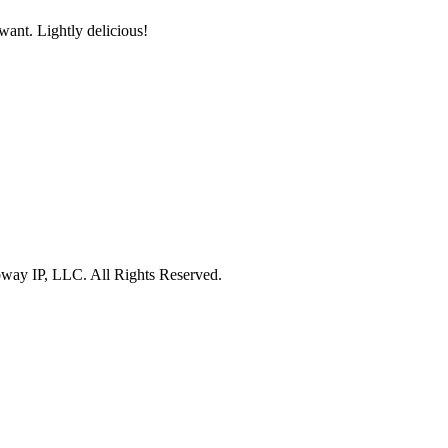
‌ ​​‌ ‌​‌‍‍‌‌‍ ‌‍ ‍​‍‌‌​ ‌‌‌​​‍‌‌ ‌‍‍ ‌‍‌‌‌ ‍‌​‍‌‌​ ​ ‌​‌​​‍‌‌​ ​ ‌​‌​​‍‌‌​ ​‍​ ​‍‌‍‌‌‌‍ ‍​‍‌‌​ ​‍​ ​‍​‍‌‌​ ‌‌‌​‌​​‍ ‍‌ ‌‍‌‍​‌‌‍ ​‌ ‌‌‌‍‌‌​‍ ‍‌ ‌‍‌‍​‌‌‍ ​‌ ‌‌‌‍‌‌​‍‌‌​ ‌‌‌​​‍‌‌ ‌‍‍ ‌‍‌‌‌ ‍‌​‍‌‌​ ​ ‌​‌​​‍‌‌​ ​ ‌​‌​​‍‌‌​ ​‍​ ​‍​ ​​‌‍​‌​ ‌‌​ ​​‌‍‌​‌‍‌‍‌‍​ ​ ​ ‌‍‌‌​ ​‍​ ​​​ ‍​​‍‌‌​ ​‍​ ​‍​‍‌‌​ ‌‌‌​‌​​‍ ‍‌‍​ ‌‍‍​‌‍‍‌‌‍ ​‌‍‌​‌ ​‍‌‍‌‌‌‍ ‍​‍‌‌​ ‌‌‌​​‍‌‌ ‌‍‍ ‌‍‌‌‌ ‍‌​‍‌‌​ ​ ‌​‌​​‍‌‌​ ​ ‌​‌​​‍‌‌​ ​‍​ ​‍​ ‌‌​ ‌‍‌‍‌​​ ​​​ ​‍​ ‌‌‌‍​ ‌‍‌​​ ​‌‌‍​‌‌‍​‌​ ‌‌​‍‌‌​ ​‍​ ​‍​‍‌‌​ ‌‌‌​‌​​‍ ‍‌ ‌​‌‍‌‌‌ ‍​‌ ‌​​‍‌‍‌ ​​‌‍‌‌‌ ​‍‌ ​ ‌ ​​‌‍‌‌‌‍​ ‌ ‌​‌‍‍‌‌ ‌‍‌‍‌‌​ ‌‌ ​​‌ ‌‌‌‍​‍‌‍ ​‌‍‍‌‌ ​ ‌‍‍​‌‍‌‌‌‍‌​​‍​‍‌ ‌
‍‌ ‌‍‌‍‌‌‌ ​‍‌‍​ ‌‍‌‌‌‍ ​​‍ ‍‌‍​‌‌ ​​‌ ​​​‍‌‍‌‍‍‌‌‍‌​​ ‌​ ​‍​ ‌ ‌‍​ ​ ‍​​ ‌ ​ ​‌‌‍‌‌​ ‌‌​‍ ‌​ ​‌‌‍​‌‌‍‌‍‌‍‌​​‍ ‌​ ‌​‌‍‌​​ ‌​​ ​ ​‍ ‌​ ‍​​ ‌ ​ ‍​​ ‌‌​‍ ‌‌‍​‌​ ​ ‌‍​ ​ ‍​​ ‌‍​ ‌‍​ ‌​​ ‌‌​ ​ ‌‍‌‌​ ‌‌‌‍​‍​‍‌‍‌ ‌​‌ ‍‌‌ ​​‌‍‌‌​ ‌‌ ‌ ‌‍‌‌‌‍​‍‌ ​ ‌‍‍‌‌ ‌​‌‍‌‌‌​‌‍‌‍ ‌‍ ‌ ‌​‌‍‌‌‌ ​‍​‍‌‍‌ ​​‌‍​‌‌ ‌​‌‍‍​​ ‌‌‍​ ‌‍ ‌ ​​‌ ‍‌‌ ​‍‌‍‍‌‌‍‌ ‌‍‍​‌ ‌​‌​ ‍‌‍ ‌ ‌​‌‍‍‌‌‍​ ‌‍‌‌​‍‌‌​ ‌‌‌​​‍‌‌ ‌‍‍ ‌‍‌‌‌ ‍‌​‍‌‌​ ​ ‌​‌​​‍‌‌​ ​ ‌​‌​​‍‌‌​ ​‍​ ​‍‌‍‌‌‌‍ ‍​‍‌‌​ ​‍​ ​‍​‍‌‌​ ‌‌‌​‌​​‍ ‍‌ ‌‍‌‍​‌‌‍ ​‌ ‌‌‌‍‌‌​‍‌‍‌ ​​‌‍‌‌‌ ​‍‌ ​ ‌ ​​‌‍‌‌‌‍​ ‌ ‌​‌‍‍‌‌ ‌‍‌‍‌‌​ ‌‌ ​​‌ ‌‌‌‍​‍‌‍ ​‌‍‍‌‌ ​ ‌‍‍​‌‍‌‌‌‍‌​​‍​‍‌ ‌