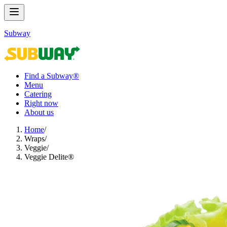
Subway
Find a Subway®
Menu
Catering
Right now
About us
Home
/
Wraps​​​​‌ ‍ ​‍​‍‌‍ ‌ ​‍‌‍‍‌‌‍‌ ‌‍‍‌‌‍ ‍​‍​‍​ ‍‍​‍​‍‌ ​ ‌‍​‌‌‍ ‍‌‍‍‌‌ ‌​‌ ‍‌​‍ ‍‌‍‍‌‌‍ ​‍​‍​‍ ​​‍​‍‌‍‍​‌ ​‍‌‍‌‌‌‍‌‍​‍​‍​ ‍‍​‍​‍‌‍‍​‌ ‌​‌ ‌​‌ ​​‌ ​ ​ ‍‍​‍ ​‍ ‌‍ ‍‌‍ ‌ ​‍‌‍‌​‌‍‍‌‌‍​ ​‍ ‌‌‍​‍‌‍‍‌‌ ‌​‌‍‌‌‌ ​ ​‍ ‌‌‍‌ ‌ ​‍‌‍ ‌ ‌‌‌ ​​​‍ ‌‌ ​ ‌ ‌​‌ ‌‌‌‍‌​‌‍‍‌‌‍ ​‍ ‍‌ ‌‍‌‍‌‌‌ ​‍‌‍​ ‌‍‌‌‌‍ ​​‍ ‍‌‍​‌‌ ​​‌ ​​​‍ ‌‍‍‌‌‍ ‍‌ ‌​‌‍‌‌‌‍ ‍‌ ‌​​‍ ‌‍‌‌‌‍‌​‌‍‍‌‌ ‌​​‍ ‌‍ ‌‌‍ ‌‍‌​‌‍‌‌​ ‌‌ ​​‌ ​‍‌‍‌‌‌ ​ ‌‍‌‌‌‍ ‍‌ ‌​‌‍​‌‌ ‌​‌‍‍‌‌‍ ‌‍ ‍​ ‍ ‌‍‍‌‌‍‌​​ ‌‌‍​‌‌‍‌‌‌‍‌‌​ ​‍‌‍​ ​ ​‌​ ​‍​ ‍​​‍ ‌‌‍‌‍‌‍​ ‌‍‌‌‌‍‌​​‍ ‌​ ‌​​ ​‍​ ​‍​ ‍‌​‍ ‌‌‍​‍​ ‌‍​ ‌‌‌‍​‌​‍ ‌‌‍​ ‌‍​ ‌‍​‌​ ​‌‌‍​‌​ ‌‌‌‍‌‌​ ​​​ ‌‌‌‍​‌‌‍‌​​ ​‌​ ‍ ‌ ‌​‌ ‍‌‌ ​​‌‍‌‌​ ‌‌‍​ ‌‍​‌‌ ‌​‌‍‌‌‌‍‌ ‌‍ ‌ ​‍‌ ‍‌​ ‍ ‌ ​​‌‍​‌‌ ‌​‌‍‍​​ ‌‌‍ ‍‌‍​‌‌‍ ‌‌‍‌‌​‍‌‌​ ‌‌‌​​‍‌‌ ‌‍‍ ‌‍‌‌‌ ‍‌​‍‌‌​ ​ ‌​‌​​‍‌‌​ ​ ‌​‌​​‍‌‌​ ​‍​ ​‍‌‍‌‌‌‍ ‍​‍‌‌​ ​‍​ ​‍​‍‌‌​ ‌‌‌​‌​​‍ ‍‌ ‌‍‌‍​‌‌‍ ​‌ ‌‌‌‍‌‌​ ‌‍​‍‌‍​‌‌ ​ ‌‍‌‌‌‌‌‌‌ ​‍‌‍ ​​ ‌‌‍‍​‌ ‌​‌ ‌​‌ ​​‌ ​ ​‍‌‌​ ​ ‌​​‌​‍‌‌​ ​‍‌​‌‍​‍‌‌​ ​‍‌​‌‍‌‍ ‍‌‍ ‌ ​‍‌‍‌​‌‍‍‌‌‍​ ​‍ ‌‌‍​‍‌‍‍‌‌ ‌​‌‍‌‌‌ ​ ​‍ ‌‌‍‌ ‌ ​‍‌‍ ‌ ‌‌‌ ​​​‍ ‌‌ ​ ‌ ‌​‌ ‌‌‌‍‌​‌‍‍‌‌‍ ​‍ ‍‌ ‌‍‌‍‌‌‌ ​‍‌‍​ ‌‍‌‌‌‍ ​​‍ ‍‌‍​‌‌ ​​‌ ​​​‍‌‍‌‍‍‌‌‍‌​​ ‌‌‍​‌‌‍‌‌‌‍‌‌​ ​‍‌‍​ ​ ​‌​ ​‍​ ‍​​‍ ‌‌‍‌‍‌‍​ ‌‍‌‌‌‍‌​​‍ ‌​ ‌​​ ​‍​ ​‍​ ‍‌​‍ ‌‌‍​‍​ ‌‍​ ‌‌‌‍​‌​‍ ‌‌‍​ ‌‍​ ‌‍​‌​ ​‌‌‍​‌​ ‌‌‌‍‌‌​ ​​​ ‌‌‌‍​‌‌‍‌​​ ​‌​‍‌‍‌ ‌​‌ ‍‌‌ ​​‌‍‌‌​ ‌‌‍​ ‌‍​‌‌ ‌​‌‍‌‌‌‍‌ ‌‍ ‌ ​‍‌ ‍‌​‍‌‍‌ ​​‌‍​‌‌ ‌​‌‍‍​​ ‌‌‍ ‍‌‍​‌‌‍ ‌‌‍‌‌​‍‌‌​ ‌‌‌​​‍‌‌ ‌‍‍ ‌‍‌‌‌ ‍‌​‍‌‌​ ​ ‌​‌​​‍‌‌​ ​ ‌​‌​​‍‌‌​ ​‍​ ​‍‌‍‌‌‌‍ ‍​‍‌‌​ ​‍​ ​‍​‍‌‌​ ‌‌‌​‌​​‍ ‍‌ ‌‍‌‍​‌‌‍ ​‌ ‌‌‌‍‌‌​‍‌‍‌ ​​‌‍‌‌‌ ​‍‌ ​ ‌ ​​‌‍‌‌‌‍​ ‌ ‌​‌‍‍‌‌ ‌‍‌‍‌‌​ ‌‌ ​​‌ ‌‌‌‍​‍‌‍ ​‌‍‍‌‌ ​ ‌‍‍​‌‍‌‌‌‍‌​​‍​‍‌ ‌
/
Veggie​​​​‌ ‍ ​‍​‍‌‍ ‌ ​‍‌‍‍‌‌‍‌ ‌‍‍‌‌‍ ‍​‍​‍​ ‍‍​‍​‍‌ ​ ‌‍​‌‌‍ ‍‌‍‍‌‌ ‌​‌ ‍‌​‍ ‍‌‍‍‌‌‍ ​‍​‍​‍ ​​‍​‍‌‍‍​‌ ​‍‌‍‌‌‌‍‌‍​‍​‍​ ‍‍​‍​‍‌‍‍​‌ ‌​‌ ‌​‌ ​​‌ ​ ​ ‍‍​‍ ​‍ ‌‍ ‍‌‍ ‌ ​‍‌‍‌​‌‍‍‌‌‍​ ​‍ ‌‌‍​‍‌‍‍‌‌ ‌​‌‍‌‌‌ ​ ​‍ ‌‌‍‌ ‌ ​‍‌‍ ‌ ‌‌‌ ​​​‍ ‌‌ ​ ‌ ‌​‌ ‌‌‌‍‌​‌‍‍‌‌‍ ​‍ ‍‌ ‌‍‌‍‌‌‌ ​‍‌‍​ ‌‍‌‌‌‍ ​​‍ ‍‌‍​‌‌ ​​‌ ​​​‍ ‌‍‍‌‌‍ ‍‌ ‌​‌‍‌‌‌‍ ‍‌ ‌​​‍ ‌‍‌‌‌‍‌​‌‍‍‌‌ ‌​​‍ ‌‍ ‌‌‍ ‌‍‌​‌‍‌‌​ ‌‌ ​​‌ ​‍‌‍‌‌‌ ​ ‌‍‌‌‌‍ ‍‌ ‌​‌‍​‌‌ ‌​‌‍‍‌‌‍ ‌‍ ‍​ ‍ ‌‍‍‌‌‍‌​​ ‌​ ‌‍‌‍​‌​ ‌‍‌‍​ ‌‍‌‌‌‍​ ​ ​‍‌‍‌‍​‍ ‌​ ‍​‌‍​‌​ ‌​‌‍​ ​‍ ‌​ ‌​​ ​‍‌‍​ ​ ‌‍​‍ ‌​ ‍​​ ​​‌‍‌‍​ ‌‌​‍ ‌​ ‌ ‌‍​ ​ ‍‌‌‍​ ​ ‌‌​ ​​​ ​‍‌‍​ ​ ​‌​ ‌‌‌‍​ ​ ​‍​ ‍ ‌ ‌​‌ ‍‌‌ ​​‌‍‌‌​ ‌‌ ​ ‌ ‌‌‌‍​‍‌‍​ ‌‍​‌‌ ‌​‌‍‌‌‌‍‌ ‌‍ ‌ ​‍‌ ‍‌​ ‍ ‌ ​​‌‍​‌‌ ‌​‌‍‍​​ ‌‌‍ ‍‌‍​‌‌‍ ‌‌‍‌‌​‍‌‌​ ‌‌‌​​‍‌‌ ‌‍‍ ‌‍‌‌‌ ‍‌​‍‌‌​ ​ ‌​‌​​‍‌‌​ ​ ‌​‌​​‍‌‌​ ​‍​ ​‍‌‍‌‌‌‍ ‍​‍‌‌​ ​‍​ ​‍​‍‌‌​ ‌‌‌​‌​​‍ ‍‌ ‌‍‌‍​‌‌‍ ​‌ ‌‌‌‍‌‌​ ‌‍​‍‌‍​‌‌ ​ ‌‍‌‌‌‌‌‌‌ ​‍‌‍ ​​ ‌‌‍‍​‌ ‌​‌ ‌​‌ ​​‌ ​ ​‍‌‌​ ​ ‌​​‌​‍‌‌​ ​‍‌​‌‍​‍‌‌​ ​‍‌​‌‍‌‍ ‍‌‍ ‌ ​‍‌‍‌​‌‍‍‌‌‍​ ​‍ ‌‌‍​‍‌‍‍‌‌ ‌​‌‍‌‌‌ ​ ​‍ ‌‌‍‌ ‌ ​‍‌‍ ‌ ‌‌‌ ​​​‍ ‌‌ ​ ‌ ‌​‌ ‌‌‌‍‌​‌‍‍‌‌‍ ​‍ ‍‌ ‌‍‌‍‌‌‌ ​‍‌‍​ ‌‍‌‌‌‍ ​​‍ ‍‌‍​‌‌ ​​‌ ​​​‍‌‍‌‍‍‌‌‍‌​​ ‌​ ‌‍‌‍​‌​ ‌‍‌‍​ ‌‍‌‌‌‍​ ​ ​‍‌‍‌‍​‍ ‌​ ‍​‌‍​‌​ ‌​‌‍​ ​‍ ‌​ ‌​​ ​‍‌‍​ ​ ‌‍​‍ ‌​ ‍​​ ​​‌‍‌‍​ ‌‌​‍ ‌​ ‌ ‌‍​ ​ ‍‌‌‍​ ​ ‌‌​ ​​​ ​‍‌‍​ ​ ​‌​ ‌‌‌‍​ ​ ​‍​‍‌‍‌ ‌​‌ ‍‌‌ ​​‌‍‌‌​ ‌‌ ​ ‌ ‌‌‌‍​‍‌‍​ ‌‍​‌‌ ‌​‌‍‌‌‌‍‌ ‌‍ ‌ ​‍‌ ‍‌​‍‌‍‌ ​​‌‍​‌‌ ‌​‌‍‍​​ ‌‌‍ ‍‌‍​‌‌‍ ‌‌‍‌‌​‍‌‌​ ‌‌‌​​‍‌‌ ‌‍‍ ‌‍‌‌‌ ‍‌​‍‌‌​ ​ ‌​‌​​‍‌‌​ ​ ‌​‌​​‍‌‌​ ​‍​ ​‍‌‍‌‌‌‍ ‍​‍‌‌​ ​‍​ ​‍​‍‌‌​ ‌‌‌​‌​​‍ ‍‌ ‌‍‌‍​‌‌‍ ​‌ ‌‌‌‍‌‌​‍‌‍‌ ​​‌‍‌‌‌ ​‍‌ ​ ‌ ​​‌‍‌‌‌‍​ ‌ ‌​‌‍‍‌‌ ‌‍‌‍‌‌​ ‌‌ ​​‌ ‌‌‌‍​‍‌‍ ​‌‍‍‌‌ ​ ‌‍‍​‌‍‌‌‌‍‌​​‍​‍‌ ‌
/
Veggie Delite®​​​​‌ ‍ ​‍​‍‌‍ ‌ ​‍‌‍‍‌‌‍‌ ‌‍‍‌‌‍ ‍​‍​‍​ ‍‍​‍​‍‌ ​ ‌‍​‌‌‍ ‍‌‍‍‌‌ ‌​‌ ‍‌​‍ ‍‌‍‍‌‌‍ ​‍​‍​‍ ​​‍​‍‌‍‍​‌ ​‍‌‍‌‌‌‍‌‍​‍​‍​ ‍‍​‍​‍‌‍‍​‌ ‌​‌ ‌​‌ ​​‌ ​ ​ ‍‍​‍ ​‍ ‌‍ ‍‌‍ ‌ ​‍‌‍‌​‌‍‍‌‌‍​ ​‍ ‌‌‍​‍‌‍‍‌‌ ‌​‌‍‌‌‌ ​ ​‍ ‌‌‍‌ ‌ ​‍‌‍ ‌ ‌‌‌ ​​​‍ ‌‌ ​ ‌ ‌​‌ ‌‌‌‍‌​‌‍‍‌‌‍ ​‍ ‍‌ ‌‍‌‍‌‌‌ ​‍‌‍​ ‌‍‌‌‌‍ ​​‍ ‍‌‍​‌‌ ​​‌ ​​​‍ ‌‍‍‌‌‍ ‍‌ ‌​‌‍‌‌‌‍ ‍‌ ‌​​‍ ‌‍‌‌‌‍‌​‌‍‍‌‌ ‌​​‍ ‌‍ ‌‌‍ ‌‍‌​‌‍‌‌​ ‌‌ ​​‌ ​‍‌‍‌‌‌ ​ ‌‍‌‌‌‍ ‍‌ ‌​‌‍​‌‌ ‌​‌‍‍‌‌‍ ‌‍ ‍​ ‍ ‌‍‍‌‌‍‌​​ ‌​ ‌‍​ ​‍​ ‍‌​ ‌‍‌‍​‌‌‍‌‍​ ‌‌‌‍‌​​‍ ‌​ ​​​ ‌ ‌‍​ ​ ‍​​‍ ‌​ ‌​​ ‌‍​ ‌‍​ ‍​​‍ ‌‌‍​‌​ ‌‍​ ​‍​ ‌‌​‍ ‌‌‍‌​​ ​‌​ ​​‌‍​‌​ ​​‌‍​‌‌‍​ ​ ​‍‌‍‌‌​ ‍‌​ ‌‌​ ‌‌​ ‍ ‌ ‌​‌ ‍‌‌ ​​‌‍‌‌​ ‌‌ ​​‌ ​‍‌‍ ‌‍‌​‌ ‌‌‌‍​ ‌ ‌​​ ‍ ‌ ​​‌‍​‌‌ ‌​‌‍‍​​ ‌‌‍ ‍‌‍​‌‌‍ ‌‌‍‌‌​‍‌‌​ ‌‌‌​​‍‌‌ ‌‍‍ ‌‍‌‌‌ ‍‌​‍‌‌​ ​ ‌​‌​​‍‌‌​ ​ ‌​‌​​‍‌‌​ ​‍​ ​‍‌‍‌‌‌‍ ‍​‍‌‌​ ​‍​ ​‍​‍‌‌​ ‌‌‌​‌​​‍ ‍‌ ‌‍‌‍​‌‌‍ ​‌ ‌‌‌‍‌‌​ ‌‍​‍‌‍​‌‌ ​ ‌‍‌‌‌‌‌‌‌ ​‍‌‍ ​​ ‌‌‍‍​‌ ‌​‌ ‌​‌ ​​‌ ​ ​‍‌‌​ ​ ‌​​‌​‍‌‌​ ​‍‌​‌‍​‍‌‌​ ​‍‌​‌‍‌‍ ‍‌‍ ‌ ​‍‌‍‌​‌‍‍‌‌‍​ ​‍ ‌‌‍​‍‌‍‍‌‌ ‌​‌‍‌‌‌ ​ ​‍ ‌‌‍‌ ‌ ​‍‌‍ ‌ ‌‌‌ ​​​‍ ‌‌ ​ ‌ ‌​‌ ‌‌‌‍‌​‌‍‍‌‌‍ ​‍ ‍‌ ‌‍‌‍‌‌‌ ​‍‌‍​ ‌‍‌‌‌‍ ​​‍ ‍‌‍​‌‌ ​​‌ ​​​‍‌‍‌‍‍‌‌‍‌​​ ‌​ ‌‍​ ​‍​ ‍‌​ ‌‍‌‍​‌‌‍‌‍​ ‌‌‌‍‌​​‍ ‌​ ​​​ ‌ ‌‍​ ​ ‍​​‍ ‌​ ‌​​ ‌‍​ ‌‍​ ‍​​‍ ‌‌‍​‌​ ‌‍​ ​‍​ ‌‌​‍ ‌‌‍‌​​ ​‌​ ​​‌‍​‌​ ​​‌‍​‌‌‍​ ​ ​‍‌‍‌‌​ ‍‌​ ‌‌​ ‌‌​‍‌‍‌ ‌​‌ ‍‌‌ ​​‌‍‌‌​ ‌‌ ​​‌ ​‍‌‍ ‌‍‌​‌ ‌‌‌‍​ ‌ ‌​​‍‌‍‌ ​​‌‍​‌‌ ‌​‌‍‍​​ ‌‌‍ ‍‌‍​‌‌‍ ‌‌‍‌‌​‍‌‌​ ‌‌‌​​‍‌‌ ‌‍‍ ‌‍‌‌‌ ‍‌​‍‌‌​ ​ ‌​‌​​‍‌‌​ ​ ‌​‌​​‍‌‌​ ​‍​ ​‍‌‍‌‌‌‍ ‍​‍‌‌​ ​‍​ ​‍​‍‌‌​ ‌‌‌​‌​​‍ ‍‌ ‌‍‌‍​‌‌‍ ​‌ ‌‌‌‍‌‌​‍‌‍‌ ​​‌‍‌‌‌ ​‍‌ ​ ‌ ​​‌‍‌‌‌‍​ ‌ ‌​‌‍‍‌‌ ‌‍‌‍‌‌​ ‌‌ ​​‌ ‌‌‌‍​‍‌‍ ​‌‍‍‌‌ ​ ‌‍‍​‌‍‌‌‌‍‌​​‍​‍‌ ‌