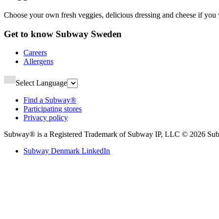
Choose your own fresh veggies, delicious dressing and cheese if you want. Lightly delicious!​​​​‌ ‍ ​‍​‍‌‍ ‌ ​‍‌‍‍‌‌‍‌ ‌‍‍‌‌‍ ‍​‍​‍​ ‍‍​‍​‍‌ ​ ‌‍​‌‌‍ ‍‌‍‍‌‌ ‌​‌ ‍‌​‍ ‍‌‍‍‌‌‍ ​‍​‍​‍ ​​‍​‍‌‍‍​‌ ​‍‌‍‌‌‌‍‌‍​‍​‍​ ‍‍​‍​‍‌‍‍​‌ ‌​‌ ‌​‌ ​​‌ ​ ​ ‍‍​‍ ​‍ ‌‍ ‍‌‍ ‌ ​‍‌‍‌​‌‍‍‌‌‍​ ​‍ ‌‌‍​‍‌‍‍‌‌ ‌​‌‍‌‌‌ ​ ​‍ ‌‌‍‌ ‌ ​‍‌‍ ‌ ‌‌‌ ​​​‍ ‌‌ ​ ‌ ‌​‌ ‌‌‌‍‌​‌‍‍‌‌‍ ​‍ ‍‌ ‌‍‌‍‌‌‌ ​‍‌‍​ ‌‍‌‌‌‍ ​​‍ ‍‌‍​‌‌ ​​‌ ​​​‍ ‌‍‍‌‌‍ ‍‌ ‌​‌‍‌‌‌‍ ‍‌ ‌​​‍ ‌‍‌‌‌‍‌​‌‍‍‌‌ ‌​​‍ ‌‍ ‌‌‍ ‌‍‌​‌‍‌‌​ ‌‌ ​​‌ ​‍‌‍‌‌‌ ​ ‌‍‌‌‌‍ ‍‌ ‌​‌‍​‌‌ ‌​‌‍‍‌‌‍ ‌‍ ‍​ ‍ ‌‍‍‌‌‍‌​​ ‌​ ‌‍​ ​‍​ ‍‌​ ‌‍‌‍​‌‌‍‌‍​ ‌‌‌‍‌​​‍ ‌​ ​​​ ‌ ‌‍​ ​ ‍​​‍ ‌​ ‌​​ ‌‍​ ‌‍​ ‍​​‍ ‌‌‍​‌​ ‌‍​ ​‍​ ‌‌​‍ ‌‌‍‌​​ ​‌​ ​​‌‍​‌​ ​​‌‍​‌‌‍​ ​ ​‍‌‍‌‌​ ‍‌​ ‌‌​ ‌‌​ ‍ ‌ ‌​‌ ‍‌‌ ​​‌‍‌‌​ ‌‌ ​​‌ ​‍‌‍ ‌‍‌​‌ ‌‌‌‍​ ‌ ‌​​ ‍ ‌ ​​‌‍​‌‌ ‌​‌‍‍​​ ‌‌‍‌​‌‍‌‌‌ ​ ‌‍​ ‌ ​‍‌‍‍‌‌ ​​‌ ‌​‌‍‍‌‌‍ ‌‍ ‍​‍‌‌​ ‌‌‌​​‍‌‌ ‌‍‍ ‌‍‌‌‌ ‍‌​‍‌‌​ ​ ‌​‌​​‍‌‌​ ​ ‌​‌​​‍‌‌​ ​‍​ ​‍‌‍‌‌‌‍ ‍​‍‌‌​ ​‍​ ​‍​‍‌‌​ ‌‌‌​‌​​‍ ‍‌ ‌‍‌‍​‌‌‍ ​‌ ‌‌‌‍‌‌​‍ ‍‌ ‌‍‌‍​‌‌‍ ​‌ ‌‌‌‍‌‌​‍‌‌​ ‌‌‌​​‍‌‌ ‌‍‍ ‌‍‌‌‌ ‍‌​‍‌‌​ ​ ‌​‌​​‍‌‌​ ​ ‌​‌​​‍‌‌​ ​‍​ ​‍​ ​​‌‍​‌​ ‌‌​ ​​‌‍‌​‌‍‌‍‌‍​ ​ ​ ‌‍‌‌​ ​‍​ ​​​ ‍​​‍‌‌​ ​‍​ ​‍​‍‌‌​ ‌‌‌​‌​​‍ ‍‌‍​ ‌‍‍​‌‍‍‌‌‍ ​‌‍‌​‌ ​‍‌‍‌‌‌‍ ‍​‍‌‌​ ‌‌‌​​‍‌‌ ‌‍‍ ‌‍‌‌‌ ‍‌​‍‌‌​ ​ ‌​‌​​‍‌‌​ ​ ‌​‌​​‍‌‌​ ​‍​ ​‍​ ‌‌​ ‌‍‌‍‌​​ ​​​ ​‍​ ‌‌‌‍​ ‌‍‌​​ ​‌‌‍​‌‌‍​‌​ ‌‌​‍‌‌​ ​‍​ ​‍​‍‌‌​ ‌‌‌​‌​​‍ ‍‌ ‌​‌‍‌‌‌ ‍​‌ ‌​​ ‌‍​‍‌‍​‌‌ ​ ‌‍‌‌‌‌‌‌‌ ​‍‌‍ ​​ ‌‌‍‍​‌ ‌​‌ ‌​‌ ​​‌ ​ ​‍‌‌​ ​ ‌​​‌​‍‌‌​ ​‍‌​‌‍​‍‌‌​ ​‍‌​‌‍‌‍ ‍‌‍ ‌ ​‍‌‍‌​‌‍‍‌‌‍​ ​‍ ‌‌‍​‍‌‍‍‌‌ ‌​‌‍‌‌‌ ​ ​‍ ‌‌‍‌ ‌ ​‍‌‍ ‌ ‌‌‌ ​​​‍ ‌‌ ​ ‌ ‌​‌ ‌‌‌‍‌​‌‍‍‌‌‍ ​‍ ‍‌ ‌‍‌‍‌‌‌ ​‍‌‍​ ‌‍‌‌‌‍ ​​‍ ‍‌‍​‌‌ ​​‌ ​​​‍‌‍‌‍‍‌‌‍‌​​ ‌​ ‌‍​ ​‍​ ‍‌​ ‌‍‌‍​‌‌‍‌‍​ ‌‌‌‍‌​​‍ ‌​ ​​​ ‌ ‌‍​ ​ ‍​​‍ ‌​ ‌​​ ‌‍​ ‌‍​ ‍​​‍ ‌‌‍​‌​ ‌‍​ ​‍​ ‌‌​‍ ‌‌‍‌​​ ​‌​ ​​‌‍​‌​ ​​‌‍​‌‌‍​ ​ ​‍‌‍‌‌​ ‍‌​ ‌‌​ ‌‌​‍‌‍‌ ‌​‌ ‍‌‌ ​​‌‍‌‌​ ‌‌ ​​‌ ​‍‌‍ ‌‍‌​‌ ‌‌‌‍​ ‌ ‌​​‍‌‍‌ ​​‌‍​‌‌ ‌​‌‍‍​​ ‌‌‍‌​‌‍‌‌‌ ​ ‌‍​ ‌ ​‍‌‍‍‌
Get to know Subway Sweden​​​​‌ ‍ ​‍​‍‌‍ ‌ ​‍‌‍‍‌‌‍‌ ‌‍‍‌‌‍ ‍​‍​‍​ ‍‍​‍​‍‌ ​ ‌‍​‌‌‍ ‍‌‍‍‌‌ ‌​‌ ‍‌​‍ ‍‌‍‍‌‌‍ ​‍​‍​‍ ​​‍​‍‌‍‍​‌ ​‍‌‍‌‌‌‍‌‍​‍​‍​ ‍‍​‍​‍‌‍‍​‌ ‌​‌ ‌​‌ ​​‌ ​ ​ ‍‍​‍ ​‍ ‌‍ ‍‌‍ ‌ ​‍‌‍‌​‌‍‍‌‌‍​ ​‍ ‌‌‍​‍‌‍‍‌‌ ‌​‌‍‌‌‌ ​ ​‍ ‌‌‍‌ ‌ ​‍‌‍ ‌ ‌‌‌ ​​​‍ ‌‌ ​ ‌ ‌​‌ ‌‌‌‍‌​‌‍‍‌‌‍ ​‍ ‍‌ ‌‍‌‍‌‌‌ ​‍‌‍​ ‌‍‌‌‌‍ ​​‍ ‍‌‍​‌‌ ​​‌ ​​​‍ ‌‍‍‌‌‍ ‍‌ ‌​‌‍‌‌‌‍ ‍‌ ‌​​‍ ‌‍‌‌‌‍‌​‌‍‍‌‌ ‌​​‍ ‌‍ ‌‌‍ ‌‍‌​‌‍‌‌​ ‌‌ ​​‌ ​‍‌‍‌‌‌ ​ ‌‍‌‌‌‍ ‍‌ ‌​‌‍​‌‌ ‌​‌‍‍‌‌‍ ‌‍ ‍​ ‍ ‌‍‍‌‌‍‌​​ ‌​ ​‍​ ‌ ‌‍​ ​ ‍​​ ‌ ​ ​‌‌‍‌‌​ ‌‌​‍ ‌​ ​‌‌‍​‌‌‍‌‍‌‍‌​​‍ ‌​ ‌​‌‍‌​​ ‌​​ ​ ​‍ ‌​ ‍​​ ‌ ​ ‍​​ ‌‌​‍ ‌‌‍​‌​ ​ ‌‍​ ​ ‍​​ ‌‍​ ‌‍​ ‌​​ ‌‌​ ​ ‌‍‌‌​ ‌‌‌‍​‍​ ‍ ‌ ‌​‌ ‍‌‌ ​​‌‍‌‌​ ‌‌ ‌ ‌‍‌‌‌‍​‍‌ ​ ‌‍‍‌‌ ‌​‌‍‌‌‌​‌‍‌‍ ‌‍ ‌ ‌​‌‍‌‌‌ ​‍​ ‍ ‌ ​​‌‍​‌‌ ‌​‌‍‍​​ ‌‌ ‌​‌‍‍‌‌ ‌​‌‍ ​‌‍‌‌​‍‌‌​ ‌‌‌​​‍‌‌ ‌‍‍ ‌‍‌‌‌ ‍‌​‍‌‌​ ​ ‌​‌​​‍‌‌​ ​ ‌​‌​​‍‌‌​ ​‍​ ​‍‌‍‌‌‌‍ ‍​‍‌‌​ ​‍​ ​‍​‍‌‌​ ‌‌‌​‌​​‍ ‍‌ ‌‍‌‍​‌‌‍ ​‌ ‌‌‌‍‌‌​ ‌‍​‍‌‍​‌‌ ​ ‌‍‌‌‌‌‌‌‌ ​‍‌‍ ​​ ‌‌‍‍​‌ ‌​‌ ‌​‌ ​​‌ ​ ​‍‌‌​ ​ ‌​​‌​‍‌‌​ ​‍‌​‌‍​‍‌‌​ ​‍‌​‌‍‌‍ ‍‌‍ ‌ ​‍‌‍‌​‌‍‍‌‌‍​ ​‍ ‌‌‍​‍‌‍‍‌‌ ‌​‌‍‌‌‌ ​ ​‍ ‌‌‍‌ ‌ ​‍‌‍ ‌ ‌‌‌ ​​​‍ ‌‌ ​ ‌ ‌​‌ ‌‌‌‍‌​‌‍‍‌‌‍ ​‍ ‍‌ ‌‍‌‍‌‌‌ ​‍‌‍​ ‌‍‌‌‌‍ ​​‍ ‍‌‍​‌‌ ​​‌ ​​​‍‌‍‌‍‍‌‌‍‌​​ ‌​ ​‍​ ‌ ‌‍​ ​ ‍​​ ‌ ​ ​‌‌‍‌‌​ ‌‌​‍ ‌​ ​‌‌‍​‌‌‍‌‍‌‍‌​​‍ ‌​ ‌​‌‍‌​​ ‌​​ ​ ​‍ ‌​ ‍​​ ‌ ​ ‍​​ ‌‌​‍ ‌‌‍​‌​ ​ ‌‍​ ​ ‍​​ ‌‍​ ‌‍​ ‌​​ ‌‌​ ​ ‌‍‌‌​ ‌‌‌‍​‍​‍‌‍‌ ‌​‌ ‍‌‌ ​​‌‍‌‌​ ‌‌ ‌ ‌‍‌‌‌‍​‍‌ ​ ‌‍‍‌‌ ‌​‌‍‌‌‌​‌‍‌‍ ‌‍ ‌ ‌​‌‍‌‌‌ ​‍​‍‌‍‌ ​​‌‍​‌‌ ‌​‌‍‍​​ ‌‌ ‌​‌‍‍‌‌ ‌​‌‍ ​‌‍‌‌​‍‌‌​ ‌‌‌​​‍‌‌ ‌‍‍ ‌‍‌‌‌ ‍‌​‍‌‌​ ​ ‌​‌​​‍‌‌​ ​ ‌​‌​​‍‌‌​ ​‍​ ​‍‌‍‌‌‌‍ ‍​‍‌‌​ ​‍​ ​‍​‍‌‌​ ‌‌‌​‌​​‍ ‍‌ ‌‍‌‍​‌‌‍ ​‌ ‌‌‌‍‌‌​‍‌‍‌ ​​‌‍‌‌‌ ​‍‌ ​ ‌ ​​‌‍‌‌‌‍​ ‌ ‌​‌‍‍‌‌ ‌‍‌‍‌‌​ ‌‌ ​​‌ ‌‌‌‍​‍‌‍ ​‌‍‍‌‌ ​ ‌‍‍​‌‍‌‌‌‍‌​​‍​‍‌ ‌
Careers​​​​‌ ‍ ​‍​‍‌‍ ‌ ​‍‌‍‍‌‌‍‌ ‌‍‍‌‌‍ ‍​‍​‍​ ‍‍​‍​‍‌ ​ ‌‍​‌‌‍ ‍‌‍‍‌‌ ‌​‌ ‍‌​‍ ‍‌‍‍‌‌‍ ​‍​‍​‍ ​​‍​‍‌‍‍​‌ ​‍‌‍‌‌‌‍‌‍​‍​‍​ ‍‍​‍​‍‌‍‍​‌ ‌​‌ ‌​‌ ​​‌ ​ ​ ‍‍​‍ ​‍ ‌‍ ‍‌‍ ‌ ​‍‌‍‌​‌‍‍‌‌‍​ ​‍ ‌‌‍​‍‌‍‍‌‌ ‌​‌‍‌‌‌ ​ ​‍ ‌‌‍‌ ‌ ​‍‌‍ ‌ ‌‌‌ ​​​‍ ‌‌ ​ ‌ ‌​‌ ‌‌‌‍‌​‌‍‍‌‌‍ ​‍ ‍‌ ‌‍‌‍‌‌‌ ​‍‌‍​ ‌‍‌‌‌‍ ​​‍ ‍‌‍​‌‌ ​​‌ ​​​‍ ‌‍‍‌‌‍ ‍‌ ‌​‌‍‌‌‌‍ ‍‌ ‌​​‍ ‌‍‌‌‌‍‌​‌‍‍‌‌ ‌​​‍ ‌‍ ‌‌‍ ‌‍‌​‌‍‌‌​ ‌‌ ​​‌ ​‍‌‍‌‌‌ ​ ‌‍‌‌‌‍ ‍‌ ‌​‌‍​‌‌ ‌​‌‍‍‌‌‍ ‌‍ ‍​ ‍ ‌‍‍‌‌‍‌​​ ‌‌‍​‌​ ​​​ ​‌​ ‍​‌‍​ ​ ‍‌‌‍‌​​ ​ ​‍ ‌​ ​ ​ ​‍‌‍​‌​ ‌‌​‍ ‌​ ‌​‌‍‌‍‌‍‌‍‌‍​‍​‍ ‌‌‍​‍‌‍‌​‌‍​‌​ ​​​‍ ‌‌‍​‍‌‍‌‌​ ​​​ ‌‍​ ​​‌‍‌​‌‍‌‍‌‍​ ​ ​ ​ ​ ​ ​​‌‍‌​​ ‍ ‌ ‌​‌ ‍‌‌ ​​‌‍‌‌​ ‌‌ ‌ ‌‍‌‌‌‍​‍‌ ​ ‌‍‍‌‌ ‌​‌‍‌‌‌​ ‍‌‍​‌‌ ‌‍‌‍‍‌‌‍‌ ‌‍​‌‌ ‌​‌‍‍‌‌‍ ‌‍ ‍‌​‍‌‌ ‌​‌‍‌‌‌‍ ‌​ ‍ ‌ ​​‌‍​‌‌ ‌​‌‍‍​​ ‌‌‍ ​‌‍​‌‌‍​‍‌‍‌‌‌‍ ​​‍‌‌​ ‌‌‌​​‍‌‌ ‌‍‍ ‌‍‌‌‌ ‍‌​‍‌‌​ ​ ‌​‌​​‍‌‌​ ​ ‌​‌​​‍‌‌​ ​‍​ ​‍‌‍‌‌‌‍ ‍​‍‌‌​ ​‍​ ​‍​‍‌‌​ ‌‌‌​‌​​‍ ‍‌ ‌‍‌‍​‌‌‍ ​‌ ‌‌‌‍‌‌​ ‌‍​‍‌‍​‌‌ ​ ‌‍‌‌‌‌‌‌‌ ​‍‌‍ ​​ ‌‌‍‍​‌ ‌​‌ ‌​‌ ​​‌ ​ ​‍‌‌​ ​ ‌​​‌​‍‌‌​ ​‍‌​‌‍​‍‌‌​ ​‍‌​‌‍‌‍ ‍‌‍ ‌ ​‍‌‍‌​‌‍‍‌‌‍​ ​‍ ‌‌‍​‍‌‍‍‌‌ ‌​‌‍‌‌‌ ​ ​‍ ‌‌‍‌ ‌ ​‍‌‍ ‌ ‌‌‌ ​​​‍ ‌‌ ​ ‌ ‌​‌ ‌‌‌‍‌​‌‍‍‌‌‍ ​‍ ‍‌ ‌‍‌‍‌‌‌ ​‍‌‍​ ‌‍‌‌‌‍ ​​‍ ‍‌‍​‌‌ ​​‌ ​​​‍‌‍‌‍‍‌‌‍‌​​ ‌‌‍​‌​ ​​​ ​‌​ ‍​‌‍​ ​ ‍‌‌‍‌​​ ​ ​‍ ‌​ ​ ​ ​‍‌‍​‌​ ‌‌​‍ ‌​ ‌​‌‍‌‍‌‍‌‍‌‍​‍​‍ ‌‌‍​‍‌‍‌​‌‍​‌​ ​​​‍ ‌‌‍​‍‌‍‌‌​ ​​​ ‌‍​ ​​‌‍‌​‌‍‌‍‌‍​ ​ ​ ​ ​ ​ ​​‌‍‌​​‍‌‍‌ ‌​‌ ‍‌‌ ​​‌‍‌‌​ ‌‌ ‌ ‌‍‌‌‌‍​‍‌ ​ ‌‍‍‌‌ ‌​‌‍‌‌‌​ ‍‌‍​‌‌ ‌‍‌‍‍‌‌‍‌ ‌‍​‌‌ ‌​‌‍‍‌‌‍ ‌‍ ‍‌​‍‌‌ ‌​‌‍‌‌‌‍ ‌​‍‌‍‌ ​​‌‍​‌‌ ‌​‌‍‍​​ ‌‌‍ ​‌‍​‌‌‍​‍‌‍‌‌‌‍ ​​‍‌‌​ ‌‌‌​​‍‌‌ ‌‍‍ ‌‍‌‌‌ ‍‌​‍‌‌​ ​ ‌​‌​​‍‌‌​ ​ ‌​‌​​‍‌‌​ ​‍​ ​‍‌‍‌‌‌‍ ‍​‍‌‌​ ​‍​ ​‍​‍‌‌​ ‌‌‌​‌​​‍ ‍‌ ‌‍‌‍​‌‌‍ ​‌ ‌‌‌‍‌‌​‍‌‍‌ ​​‌‍‌‌‌ ​‍‌ ​ ‌ ​​‌‍‌‌‌‍​ ‌ ‌​‌‍‍‌‌ ‌‍‌‍‌‌​ ‌‌ ​​‌ ‌‌‌‍​‍‌‍ ​‌‍‍‌‌ ​ ‌‍‍​‌‍‌‌‌‍‌​​‍​‍‌ ‌
Allergens​​​​‌ ‍ ​‍​‍‌‍ ‌ ​‍‌‍‍‌‌‍‌ ‌‍‍‌‌‍ ‍​‍​‍​ ‍‍​‍​‍‌ ​ ‌‍​‌‌‍ ‍‌‍‍‌‌ ‌​‌ ‍‌​‍ ‍‌‍‍‌‌‍ ​‍​‍​‍ ​​‍​‍‌‍‍​‌ ​‍‌‍‌‌‌‍‌‍​‍​‍​ ‍‍​‍​‍‌‍‍​‌ ‌​‌ ‌​‌ ​​‌ ​ ​ ‍‍​‍ ​‍ ‌‍ ‍‌‍ ‌ ​‍‌‍‌​‌‍‍‌‌‍​ ​‍ ‌‌‍​‍‌‍‍‌‌ ‌​‌‍‌‌‌ ​ ​‍ ‌‌‍‌ ‌ ​‍‌‍ ‌ ‌‌‌ ​​​‍ ‌‌ ​ ‌ ‌​‌ ‌‌‌‍‌​‌‍‍‌‌‍ ​‍ ‍‌ ‌‍‌‍‌‌‌ ​‍‌‍​ ‌‍‌‌‌‍ ​​‍ ‍‌‍​‌‌ ​​‌ ​​​‍ ‌‍‍‌‌‍ ‍‌ ‌​‌‍‌‌‌‍ ‍‌ ‌​​‍ ‌‍‌‌‌‍‌​‌‍‍‌‌ ‌​​‍ ‌‍ ‌‌‍ ‌‍‌​‌‍‌‌​ ‌‌ ​​‌ ​‍‌‍‌‌‌ ​ ‌‍‌‌‌‍ ‍‌ ‌​‌‍​‌‌ ‌​‌‍‍‌‌‍ ‌‍ ‍​ ‍ ‌‍‍‌‌‍‌​​ ‌​ ‌​​ ‍​​ ‌ ‌‍​‍​ ‌​​ ​‌​ ​​‌‍‌​​‍ ‌‌‍‌​​ ‍​‌‍​‍‌‍​‍​‍ ‌​ ‌​‌‍‌‍​ ​​​ ‌​​‍ ‌‌‍​‍​ ‌ ​ ‌ ​ ​ ​‍ ‌​ ‌‍​ ‍‌‌‍‌‍​ ‌​​ ‍​‌‍​ ​ ​‌‌‍‌‍‌‍​ ‌‍‌‍​ ‌‍​ ‌‌​ ‍ ‌ ‌​‌ ‍‌‌ ​​‌‍‌‌​ ‌‌ ‌ ‌‍‌‌‌‍​‍‌ ​ ‌‍‍‌‌ ‌​‌‍‌‌‌​ ‍‌‍​‌‌ ‌‍‌‍‍‌‌‍‌ ‌‍​‌‌ ‌​‌‍‍‌‌‍ ‌‍ ‍‌​‍‌‌ ‌​‌‍‌‌‌‍ ‌​ ‍ ‌ ​​‌‍​‌‌ ‌​‌‍‍​​ ‌‌‍ ​‌‍​‌‌‍​‍‌‍‌‌‌‍ ​​‍‌‌​ ‌‌‌​​‍‌‌ ‌‍‍ ‌‍‌‌‌ ‍‌​‍‌‌​ ​ ‌​‌​​‍‌‌​ ​ ‌​‌​​‍‌‌​ ​‍​ ​‍‌‍‌‌‌‍ ‍​‍‌‌​ ​‍​ ​‍​‍‌‌​ ‌‌‌​‌​​‍ ‍‌ ‌‍‌‍​‌‌‍ ​‌ ‌‌‌‍‌‌​ ‌‍​‍‌‍​‌‌ ​ ‌‍‌‌‌‌‌‌‌ ​‍‌‍ ​​ ‌‌‍‍​‌ ‌​‌ ‌​‌ ​​‌ ​ ​‍‌‌​ ​ ‌​​‌​‍‌‌​ ​‍‌​‌‍​‍‌‌​ ​‍‌​‌‍‌‍ ‍‌‍ ‌ ​‍‌‍‌​‌‍‍‌‌‍​ ​‍ ‌‌‍​‍‌‍‍‌‌ ‌​‌‍‌‌‌ ​ ​‍ ‌‌‍‌ ‌ ​‍‌‍ ‌ ‌‌‌ ​​​‍ ‌‌ ​ ‌ ‌​‌ ‌‌‌‍‌​‌‍‍‌‌‍ ​‍ ‍‌ ‌‍‌‍‌‌‌ ​‍‌‍​ ‌‍‌‌‌‍ ​​‍ ‍‌‍​‌‌ ​​‌ ​​​‍‌‍‌‍‍‌‌‍‌​​ ‌​ ‌​​ ‍​​ ‌ ‌‍​‍​ ‌​​ ​‌​ ​​‌‍‌​​‍ ‌‌‍‌​​ ‍​‌‍​‍‌‍​‍​‍ ‌​ ‌​‌‍‌‍​ ​​​ ‌​​‍ ‌‌‍​‍​ ‌ ​ ‌ ​ ​ ​‍ ‌​ ‌‍​ ‍‌‌‍‌‍​ ‌​​ ‍​‌‍​ ​ ​‌‌‍‌‍‌‍​ ‌‍‌‍​ ‌‍​ ‌‌​‍‌‍‌ ‌​‌ ‍‌‌ ​​‌‍‌‌​ ‌‌ ‌ ‌‍‌‌‌‍​‍‌ ​ ‌‍‍‌‌ ‌​‌‍‌‌‌​ ‍‌‍​‌‌ ‌‍‌‍‍‌‌‍‌ ‌‍​‌‌ ‌​‌‍‍‌‌‍ ‌‍ ‍‌​‍‌‌ ‌​‌‍‌‌‌‍ ‌​‍‌‍‌ ​​‌‍​‌‌ ‌​‌‍‍​​ ‌‌‍ ​‌‍​‌‌‍​‍‌‍‌‌‌‍ ​​‍‌‌​ ‌‌‌​​‍‌‌ ‌‍‍ ‌‍‌‌‌ ‍‌​‍‌‌​ ​ ‌​‌​​‍‌‌​ ​ ‌​‌​​‍‌‌​ ​‍​ ​‍‌‍‌‌‌‍ ‍​‍‌‌​ ​‍​ ​‍​‍‌‌​ ‌‌‌​‌​​‍ ‍‌ ‌‍‌‍​‌‌‍ ​‌ ‌‌‌‍‌‌​‍‌‍‌ ​​‌‍‌‌‌ ​‍‌ ​ ‌ ​​‌‍‌‌‌‍​ ‌ ‌​‌‍‍‌‌ ‌‍‌‍‌‌​ ‌‌ ​​‌ ‌‌‌‍​‍‌‍ ​‌‍‍‌‌ ​ ‌‍‍​‌‍‌‌‌‍‌​​‍​‍‌ ‌
Select Language
Find a Subway®​​​​‌ ‍ ​‍​‍‌‍ ‌ ​‍‌‍‍‌‌‍‌ ‌‍‍‌‌‍ ‍​‍​‍​ ‍‍​‍​‍‌ ​ ‌‍​‌‌‍ ‍‌‍‍‌‌ ‌​‌ ‍‌​‍ ‍‌‍‍‌‌‍ ​‍​‍​‍ ​​‍​‍‌‍‍​‌ ​‍‌‍‌‌‌‍‌‍​‍​‍​ ‍‍​‍​‍‌‍‍​‌ ‌​‌ ‌​‌ ​​‌ ​ ​ ‍‍​‍ ​‍ ‌‍ ‍‌‍ ‌ ​‍‌‍‌​‌‍‍‌‌‍​ ​‍ ‌‌‍​‍‌‍‍‌‌ ‌​‌‍‌‌‌ ​ ​‍ ‌‌‍‌ ‌ ​‍‌‍ ‌ ‌‌‌ ​​​‍ ‌‌ ​ ‌ ‌​‌ ‌‌‌‍‌​‌‍‍‌‌‍ ​‍ ‍‌ ‌‍‌‍‌‌‌ ​‍‌‍​ ‌‍‌‌‌‍ ​​‍ ‍‌‍​‌‌ ​​‌ ​​​‍ ‌‍‍‌‌‍ ‍‌ ‌​‌‍‌‌‌‍ ‍‌ ‌​​‍ ‌‍‌‌‌‍‌​‌‍‍‌‌ ‌​​‍ ‌‍ ‌‌‍ ‌‍‌​‌‍‌‌​ ‌‌ ​​‌ ​‍‌‍‌‌‌ ​ ‌‍‌‌‌‍ ‍‌ ‌​‌‍​‌‌ ‌​‌‍‍‌‌‍ ‌‍ ‍​ ‍ ‌‍‍‌‌‍‌​​ ‌‌‍​‍​ ​‌​ ‌​​ ‌‍​ ‌ ​ ‍​​ ‍​​ ​‍​‍ ‌​ ‌‍​ ‌‌​ ‌​‌‍‌‍​‍ ‌​ ‌​​ ‌‍​ ​‌​ ‌‍​‍ ‌​ ‍‌​ ‍‌​ ‌‌​ ‌‌​‍ ‌‌‍‌‍​ ‍​‌‍​‍‌‍‌​​ ‍‌​ ​‌‌‍​‍​ ‍​​ ‍​‌‍‌‌​ ​ ​ ‍​​ ‍ ‌ ‌​‌ ‍‌‌ ​​‌‍‌‌​ ‌‌ ‌ ‌‍‌‌‌‍​‍‌ ​ ‌‍‍‌‌ ‌​‌‍‌‌‌​ ‍‌‍​‌‌ ‌‍‌‍‍‌‌‍‌ ‌‍​‌‌ ‌​‌‍‍‌‌‍ ‌‍ ‍‌​‍‌‌ ‌​‌‍‌‌‌‍ ‌​ ‍ ‌ ​​‌‍​‌‌ ‌​‌‍‍​​ ‌‌‍ ​‌‍​‌‌‍​‍‌‍‌‌‌‍ ​​‍‌‌​ ‌‌‌​​‍‌‌ ‌‍‍ ‌‍‌‌‌ ‍‌​‍‌‌​ ​ ‌​‌​​‍‌‌​ ​ ‌​‌​​‍‌‌​ ​‍​ ​‍‌‍‌‌‌‍ ‍​‍‌‌​ ​‍​ ​‍​‍‌‌​ ‌‌‌​‌​​‍ ‍‌ ‌‍‌‍​‌‌‍ ​‌ ‌‌‌‍‌‌​ ‌‍​‍‌‍​‌‌ ​ ‌‍‌‌‌‌‌‌‌ ​‍‌‍ ​​ ‌‌‍‍​‌ ‌​‌ ‌​‌ ​​‌ ​ ​‍‌‌​ ​ ‌​​‌​‍‌‌​ ​‍‌​‌‍​‍‌‌​ ​‍‌​‌‍‌‍ ‍‌‍ ‌ ​‍‌‍‌​‌‍‍‌‌‍​ ​‍ ‌‌‍​‍‌‍‍‌‌ ‌​‌‍‌‌‌ ​ ​‍ ‌‌‍‌ ‌ ​‍‌‍ ‌ ‌‌‌ ​​​‍ ‌‌ ​ ‌ ‌​‌ ‌‌‌‍‌​‌‍‍‌‌‍ ​‍ ‍‌ ‌‍‌‍‌‌‌ ​‍‌‍​ ‌‍‌‌‌‍ ​​‍ ‍‌‍​‌‌ ​​‌ ​​​‍‌‍‌‍‍‌‌‍‌​​ ‌‌‍​‍​ ​‌​ ‌​​ ‌‍​ ‌ ​ ‍​​ ‍​​ ​‍​‍ ‌​ ‌‍​ ‌‌​ ‌​‌‍‌‍​‍ ‌​ ‌​​ ‌‍​ ​‌​ ‌‍​‍ ‌​ ‍‌​ ‍‌​ ‌‌​ ‌‌​‍ ‌‌‍‌‍​ ‍​‌‍​‍‌‍‌​​ ‍‌​ ​‌‌‍​‍​ ‍​​ ‍​‌‍‌‌​ ​ ​ ‍​​‍‌‍‌ ‌​‌ ‍‌‌ ​​‌‍‌‌​ ‌‌ ‌ ‌‍‌‌‌‍​‍‌ ​ ‌‍‍‌‌ ‌​‌‍‌‌‌​ ‍‌‍​‌‌ ‌‍‌‍‍‌‌‍‌ ‌‍​‌‌ ‌​‌‍‍‌‌‍ ‌‍ ‍‌​‍‌‌ ‌​‌‍‌‌‌‍ ‌​‍‌‍‌ ​​‌‍​‌‌ ‌​‌‍‍​​ ‌‌‍ ​‌‍​‌‌‍​‍‌‍‌‌‌‍ ​​‍‌‌​ ‌‌‌​​‍‌‌ ‌‍‍ ‌‍‌‌‌ ‍‌​‍‌‌​ ​ ‌​‌​​‍‌‌​ ​ ‌​‌​​‍‌‌​ ​‍​ ​‍‌‍‌‌‌‍ ‍​‍‌‌​ ​‍​ ​‍​‍‌‌​ ‌‌‌​‌​​‍ ‍‌ ‌‍‌‍​‌‌‍ ​‌ ‌‌‌‍‌‌​‍‌‍‌ ​​‌‍‌‌‌ ​‍‌ ​ ‌ ​​‌‍‌‌‌‍​ ‌ ‌​‌‍‍‌‌ ‌‍‌‍‌‌​ ‌‌ ​​‌ ‌‌‌‍​‍‌‍ ​‌‍‍‌‌ ​ ‌‍‍​‌‍‌‌‌‍‌​​‍​‍‌ ‌
Participating stores​​​​‌ ‍ ​‍​‍‌‍ ‌ ​‍‌‍‍‌‌‍‌ ‌‍‍‌‌‍ ‍​‍​‍​ ‍‍​‍​‍‌ ​ ‌‍​‌‌‍ ‍‌‍‍‌‌ ‌​‌ ‍‌​‍ ‍‌‍‍‌‌‍ ​‍​‍​‍ ​​‍​‍‌‍‍​‌ ​‍‌‍‌‌‌‍‌‍​‍​‍​ ‍‍​‍​‍‌‍‍​‌ ‌​‌ ‌​‌ ​​‌ ​ ​ ‍‍​‍ ​‍ ‌‍ ‍‌‍ ‌ ​‍‌‍‌​‌‍‍‌‌‍​ ​‍ ‌‌‍​‍‌‍‍‌‌ ‌​‌‍‌‌‌ ​ ​‍ ‌‌‍‌ ‌ ​‍‌‍ ‌ ‌‌‌ ​​​‍ ‌‌ ​ ‌ ‌​‌ ‌‌‌‍‌​‌‍‍‌‌‍ ​‍ ‍‌ ‌‍‌‍‌‌‌ ​‍‌‍​ ‌‍‌‌‌‍ ​​‍ ‍‌‍​‌‌ ​​‌ ​​​‍ ‌‍‍‌‌‍ ‍‌ ‌​‌‍‌‌‌‍ ‍‌ ‌​​‍ ‌‍‌‌‌‍‌​‌‍‍‌‌ ‌​​‍ ‌‍ ‌‌‍ ‌‍‌​‌‍‌‌​ ‌‌ ​​‌ ​‍‌‍‌‌‌ ​ ‌‍‌‌‌‍ ‍‌ ‌​‌‍​‌‌ ‌​‌‍‍‌‌‍ ‌‍ ‍​ ‍ ‌‍‍‌‌‍‌​​ ‌‌‍‌​​ ​‌​ ‌ ​ ​‌​ ‌‍​ ‍‌​ ‍​​ ‌​​‍ ‌​ ‍‌‌‍​‍‌‍‌‌‌‍‌​​‍ ‌​ ‌​​ ‌​​ ‌‍​ ‍​​‍ ‌​ ‍‌‌‍​‌‌‍‌‌‌‍​ ​‍ ‌​ ​​​ ‌ ​ ​‌‌‍‌‌​ ​ ​ ​ ​ ​‍​ ‍​​ ​‍​ ​​​ ‌​‌‍​‍​ ‍ ‌ ‌​‌ ‍‌‌ ​​‌‍‌‌​ ‌‌ ‌ ‌‍‌‌‌‍​‍‌ ​ ‌‍‍‌‌ ‌​‌‍‌‌‌​ ‍‌‍​‌‌ ‌‍‌‍‍‌‌‍‌ ‌‍​‌‌ ‌​‌‍‍‌‌‍ ‌‍ ‍‌​‍‌‌ ‌​‌‍‌‌‌‍ ‌​ ‍ ‌ ​​‌‍​‌‌ ‌​‌‍‍​​ ‌‌‍ ​‌‍​‌‌‍​‍‌‍‌‌‌‍ ​​‍‌‌​ ‌‌‌​​‍‌‌ ‌‍‍ ‌‍‌‌‌ ‍‌​‍‌‌​ ​ ‌​‌​​‍‌‌​ ​ ‌​‌​​‍‌‌​ ​‍​ ​‍‌‍‌‌‌‍ ‍​‍‌‌​ ​‍​ ​‍​‍‌‌​ ‌‌‌​‌​​‍ ‍‌ ‌‍‌‍​‌‌‍ ​‌ ‌‌‌‍‌‌​ ‌‍​‍‌‍​‌‌ ​ ‌‍‌‌‌‌‌‌‌ ​‍‌‍ ​​ ‌‌‍‍​‌ ‌​‌ ‌​‌ ​​‌ ​ ​‍‌‌​ ​ ‌​​‌​‍‌‌​ ​‍‌​‌‍​‍‌‌​ ​‍‌​‌‍‌‍ ‍‌‍ ‌ ​‍‌‍‌​‌‍‍‌‌‍​ ​‍ ‌‌‍​‍‌‍‍‌‌ ‌​‌‍‌‌‌ ​ ​‍ ‌‌‍‌ ‌ ​‍‌‍ ‌ ‌‌‌ ​​​‍ ‌‌ ​ ‌ ‌​‌ ‌‌‌‍‌​‌‍‍‌‌‍ ​‍ ‍‌ ‌‍‌‍‌‌‌ ​‍‌‍​ ‌‍‌‌‌‍ ​​‍ ‍‌‍​‌‌ ​​‌ ​​​‍‌‍‌‍‍‌‌‍‌​​ ‌‌‍‌​​ ​‌​ ‌ ​ ​‌​ ‌‍​ ‍‌​ ‍​​ ‌​​‍ ‌​ ‍‌‌‍​‍‌‍‌‌‌‍‌​​‍ ‌​ ‌​​ ‌​​ ‌‍​ ‍​​‍ ‌​ ‍‌‌‍​‌‌‍‌‌‌‍​ ​‍ ‌​ ​​​ ‌ ​ ​‌‌‍‌‌​ ​ ​ ​ ​ ​‍​ ‍​​ ​‍​ ​​​ ‌​‌‍​‍​‍‌‍‌ ‌​‌ ‍‌‌ ​​‌‍‌‌​ ‌‌ ‌ ‌‍‌‌‌‍​‍‌ ​ ‌‍‍‌‌ ‌​‌‍‌‌‌​ ‍‌‍​‌‌ ‌‍‌‍‍‌‌‍‌ ‌‍​‌‌ ‌​‌‍‍‌‌‍ ‌‍ ‍‌​‍‌‌ ‌​‌‍‌‌‌‍ ‌​‍‌‍‌ ​​‌‍​‌‌ ‌​‌‍‍​​ ‌‌‍ ​‌‍​‌‌‍​‍‌‍‌‌‌‍ ​​‍‌‌​ ‌‌‌​​‍‌‌ ‌‍‍ ‌‍‌‌‌ ‍‌​‍‌‌​ ​ ‌​‌​​‍‌‌​ ​ ‌​‌​​‍‌‌​ ​‍​ ​‍‌‍‌‌‌‍ ‍​‍‌‌​ ​‍​ ​‍​‍‌‌​ ‌‌‌​‌​​‍ ‍‌ ‌‍‌‍​‌‌‍ ​‌ ‌‌‌‍‌‌​‍‌‍‌ ​​‌‍‌‌‌ ​‍‌ ​ ‌ ​​‌‍‌‌‌‍​ ‌ ‌​‌‍‍‌‌ ‌‍‌‍‌‌​ ‌‌ ​​‌ ‌‌‌‍​‍‌‍ ​‌‍‍‌‌ ​ ‌‍‍​‌‍‌‌‌‍‌​​‍​‍‌ ‌
Privacy policy​​​​‌ ‍ ​‍​‍‌‍ ‌ ​‍‌‍‍‌‌‍‌ ‌‍‍‌‌‍ ‍​‍​‍​ ‍‍​‍​‍‌ ​ ‌‍​‌‌‍ ‍‌‍‍‌‌ ‌​‌ ‍‌​‍ ‍‌‍‍‌‌‍ ​‍​‍​‍ ​​‍​‍‌‍‍​‌ ​‍‌‍‌‌‌‍‌‍​‍​‍​ ‍‍​‍​‍‌‍‍​‌ ‌​‌ ‌​‌ ​​‌ ​ ​ ‍‍​‍ ​‍ ‌‍ ‍‌‍ ‌ ​‍‌‍‌​‌‍‍‌‌‍​ ​‍ ‌‌‍​‍‌‍‍‌‌ ‌​‌‍‌‌‌ ​ ​‍ ‌‌‍‌ ‌ ​‍‌‍ ‌ ‌‌‌ ​​​‍ ‌‌ ​ ‌ ‌​‌ ‌‌‌‍‌​‌‍‍‌‌‍ ​‍ ‍‌ ‌‍‌‍‌‌‌ ​‍‌‍​ ‌‍‌‌‌‍ ​​‍ ‍‌‍​‌‌ ​​‌ ​​​‍ ‌‍‍‌‌‍ ‍‌ ‌​‌‍‌‌‌‍ ‍‌ ‌​​‍ ‌‍‌‌‌‍‌​‌‍‍‌‌ ‌​​‍ ‌‍ ‌‌‍ ‌‍‌​‌‍‌‌​ ‌‌ ​​‌ ​‍‌‍‌‌‌ ​ ‌‍‌‌‌‍ ‍‌ ‌​‌‍​‌‌ ‌​‌‍‍‌‌‍ ‌‍ ‍​ ‍ ‌‍‍‌‌‍‌​​ ‌​ ‍​​ ‌‌​ ​​​ ‍‌‌‍‌‍‌‍​‍​ ​‍‌‍‌‌​‍ ‌​ ​​​ ​‍‌‍‌‍‌‍​‍​‍ ‌​ ‌​​ ​‌‌‍‌‍​ ‌‍​‍ ‌‌‍​‍‌‍‌‍​ ‌‍‌‍‌‍​‍ ‌​ ​‍​ ‌ ​ ‌‌‌‍‌​‌‍​ ​ ‌‌​ ‌‌​ ‍‌‌‍​‍​ ‌ ​ ‌‌‌‍​‍​ ‍ ‌ ‌​‌ ‍‌‌ ​​‌‍‌‌​ ‌‌ ‌ ‌‍‌‌‌‍​‍‌ ​ ‌‍‍‌‌ ‌​‌‍‌‌‌​ ‍‌‍​‌‌ ‌‍‌‍‍‌‌‍‌ ‌‍​‌‌ ‌​‌‍‍‌‌‍ ‌‍ ‍‌​‍‌‌ ‌​‌‍‌‌‌‍ ‌​ ‍ ‌ ​​‌‍​‌‌ ‌​‌‍‍​​ ‌‌‍ ​‌‍​‌‌‍​‍‌‍‌‌‌‍ ​​‍‌‌​ ‌‌‌​​‍‌‌ ‌‍‍ ‌‍‌‌‌ ‍‌​‍‌‌​ ​ ‌​‌​​‍‌‌​ ​ ‌​‌​​‍‌‌​ ​‍​ ​‍‌‍‌‌‌‍ ‍​‍‌‌​ ​‍​ ​‍​‍‌‌​ ‌‌‌​‌​​‍ ‍‌ ‌‍‌‍​‌‌‍ ​‌ ‌‌‌‍‌‌​ ‌‍​‍‌‍​‌‌ ​ ‌‍‌‌‌‌‌‌‌ ​‍‌‍ ​​ ‌‌‍‍​‌ ‌​‌ ‌​‌ ​​‌ ​ ​‍‌‌​ ​ ‌​​‌​‍‌‌​ ​‍‌​‌‍​‍‌‌​ ​‍‌​‌‍‌‍ ‍‌‍ ‌ ​‍‌‍‌​‌‍‍‌‌‍​ ​‍ ‌‌‍​‍‌‍‍‌‌ ‌​‌‍‌‌‌ ​ ​‍ ‌‌‍‌ ‌ ​‍‌‍ ‌ ‌‌‌ ​​​‍ ‌‌ ​ ‌ ‌​‌ ‌‌‌‍‌​‌‍‍‌‌‍ ​‍ ‍‌ ‌‍‌‍‌‌‌ ​‍‌‍​ ‌‍‌‌‌‍ ​​‍ ‍‌‍​‌‌ ​​‌ ​​​‍‌‍‌‍‍‌‌‍‌​​ ‌​ ‍​​ ‌‌​ ​​​ ‍‌‌‍‌‍‌‍​‍​ ​‍‌‍‌‌​‍ ‌​ ​​​ ​‍‌‍‌‍‌‍​‍​‍ ‌​ ‌​​ ​‌‌‍‌‍​ ‌‍​‍ ‌‌‍​‍‌‍‌‍​ ‌‍‌‍‌‍​‍ ‌​ ​‍​ ‌ ​ ‌‌‌‍‌​‌‍​ ​ ‌‌​ ‌‌​ ‍‌‌‍​‍​ ‌ ​ ‌‌‌‍​‍​‍‌‍‌ ‌​‌ ‍‌‌ ​​‌‍‌‌​ ‌‌ ‌ ‌‍‌‌‌‍​‍‌ ​ ‌‍‍‌‌ ‌​‌‍‌‌‌​ ‍‌‍​‌‌ ‌‍‌‍‍‌‌‍‌ ‌‍​‌‌ ‌​‌‍‍‌‌‍ ‌‍ ‍‌​‍‌‌ ‌​‌‍‌‌‌‍ ‌​‍‌‍‌ ​​‌‍​‌‌ ‌​‌‍‍​​ ‌‌‍ ​‌‍​‌‌‍​‍‌‍‌‌‌‍ ​​‍‌‌​ ‌‌‌​​‍‌‌ ‌‍‍ ‌‍‌‌‌ ‍‌​‍‌‌​ ​ ‌​‌​​‍‌‌​ ​ ‌​‌​​‍‌‌​ ​‍​ ​‍‌‍‌‌‌‍ ‍​‍‌‌​ ​‍​ ​‍​‍‌‌​ ‌‌‌​‌​​‍ ‍‌ ‌‍‌‍​‌‌‍ ​‌ ‌‌‌‍‌‌​‍‌‍‌ ​​‌‍‌‌‌ ​‍‌ ​ ‌ ​​‌‍‌‌‌‍​ ‌ ‌​‌‍‍‌‌ ‌‍‌‍‌‌​ ‌‌ ​​‌ ‌‌‌‍​‍‌‍ ​‌‍‍‌‌ ​ ‌‍‍​‌‍‌‌‌‍‌​​‍​‍‌ ‌
Subway® is a Registered Trademark of Subway IP, LLC © 2026 Subway IP, LLC. All Rights Reserved.​​​​‌ ‍ ​‍​‍‌‍ ‌ ​‍‌‍‍‌‌‍‌ ‌‍‍‌‌‍ ‍​‍​‍​ ‍‍​‍​‍‌ ​ ‌‍​‌‌‍ ‍‌‍‍‌‌ ‌​‌ ‍‌​‍ ‍‌‍‍‌‌‍ ​‍​‍​‍ ​​‍​‍‌‍‍​‌ ​‍‌‍‌‌‌‍‌‍​‍​‍​ ‍‍​‍​‍‌‍‍​‌ ‌​‌ ‌​‌ ​​‌ ​ ​ ‍‍​‍ ​‍ ‌‍ ‍‌‍ ‌ ​‍‌‍‌​‌‍‍‌‌‍​ ​‍ ‌‌‍​‍‌‍‍‌‌ ‌​‌‍‌‌‌ ​ ​‍ ‌‌‍‌ ‌ ​‍‌‍ ‌ ‌‌‌ ​​​‍ ‌‌ ​ ‌ ‌​‌ ‌‌‌‍‌​‌‍‍‌‌‍ ​‍ ‍‌ ‌‍‌‍‌‌‌ ​‍‌‍​ ‌‍‌‌‌‍ ​​‍ ‍‌‍​‌‌ ​​‌ ​​​‍ ‌‍‍‌‌‍ ‍‌ ‌​‌‍‌‌‌‍ ‍‌ ‌​​‍ ‌‍‌‌‌‍‌​‌‍‍‌‌ ‌​​‍ ‌‍ ‌‌‍ ‌‍‌​‌‍‌‌​ ‌‌ ​​‌ ​‍‌‍‌‌‌ ​ ‌‍‌‌‌‍ ‍‌ ‌​‌‍​‌‌ ‌​‌‍‍‌‌‍ ‌‍ ‍​ ‍ ‌‍‍‌‌‍‌​​ ‌​ ​‍​ ‌ ‌‍​ ​ ‍​​ ‌ ​ ​‌‌‍‌‌​ ‌‌​‍ ‌​ ​‌‌‍​‌‌‍‌‍‌‍‌​​‍ ‌​ ‌​‌‍‌​​ ‌​​ ​ ​‍ ‌​ ‍​​ ‌ ​ ‍​​ ‌‌​‍ ‌‌‍​‌​ ​ ‌‍​ ​ ‍​​ ‌‍​ ‌‍​ ‌​​ ‌‌​ ​ ‌‍‌‌​ ‌‌‌‍​‍​ ‍ ‌ ‌​‌ ‍‌‌ ​​‌‍‌‌​ ‌‌ ‌ ‌‍‌‌‌‍​‍‌ ​ ‌‍‍‌‌ ‌​‌‍‌‌‌​‌‍‌‍ ‌‍ ‌ ‌​‌‍‌‌‌ ​‍​ ‍ ‌ ​​‌‍​‌‌ ‌​‌‍‍​​ ‌‌‍​ ‌‍ ‌ ​​‌ ‍‌‌ ​‍‌‍‍‌‌‍‌ ‌‍‍​‌ ‌​‌​ ‍‌‍ ‌ ‌​‌‍‍‌‌‍​ ‌‍‌‌​‍‌‌​ ‌‌‌​​‍‌‌ ‌‍‍ ‌‍‌‌‌ ‍‌​‍‌‌​ ​ ‌​‌​​‍‌‌​ ​ ‌​‌​​‍‌‌​ ​‍​ ​‍‌‍‌‌‌‍ ‍​‍‌‌​ ​‍​ ​‍​‍‌‌​ ‌‌‌​‌​​‍ ‍‌ ‌‍‌‍​‌‌‍ ​‌ ‌‌‌‍‌‌​ ‌‍​‍‌‍​‌‌ ​ ‌‍‌‌‌‌‌‌‌ ​‍‌‍ ​​ ‌‌‍‍​‌ ‌​‌ ‌​‌ ​​‌ ​ ​‍‌‌​ ​ ‌​​‌​‍‌‌​ ​‍‌​‌‍​‍‌‌​ ​‍‌​‌‍‌‍ ‍‌‍ ‌ ​‍‌‍‌​‌‍‍‌‌‍​ ​‍ ‌‌‍​‍‌‍‍‌‌ ‌​‌‍‌‌‌ ​ ​‍ ‌‌‍‌ ‌ ​‍‌‍ ‌ ‌‌‌ ​​​‍ ‌‌ ​ ‌ ‌​‌ ‌‌‌‍‌​‌‍‍‌‌‍ ​‍ 
Subway Denmark LinkedIn