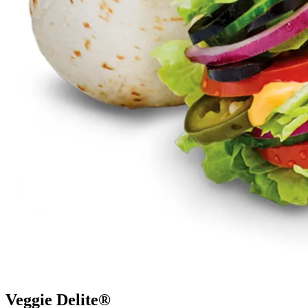
Veggie Delite®​​​​‌ ‍ ​‍​‍‌‍ ‌ ​‍‌‍‍‌‌‍‌ ‌‍‍‌‌‍ ‍​‍​‍​ ‍‍​‍​‍‌ ​ ‌‍​‌‌‍ ‍‌‍‍‌‌ ‌​‌ ‍‌​‍ ‍‌‍‍‌‌‍ ​‍​‍​‍ ​​‍​‍‌‍‍​‌ ​‍‌‍‌‌‌‍‌‍​‍​‍​ ‍‍​‍​‍‌‍‍​‌ ‌​‌ ‌​‌ ​​‌ ​ ​ ‍‍​‍ ​‍ ‌‍ ‍‌‍ ‌ ​‍‌‍‌​‌‍‍‌‌‍​ ​‍ ‌‌‍​‍‌‍‍‌‌ ‌​‌‍‌‌‌ ​ ​‍ ‌‌‍‌ ‌ ​‍‌‍ ‌ ‌‌‌ ​​​‍ ‌‌ ​ ‌ ‌​‌ ‌‌‌‍‌​‌‍‍‌‌‍ ​‍ ‍‌ ‌‍‌‍‌‌‌ ​‍‌‍​ ‌‍‌‌‌‍ ​​‍ ‍‌‍​‌‌ ​​‌ ​​​‍ ‌‍‍‌‌‍ ‍‌ ‌​‌‍‌‌‌‍ ‍‌ ‌​​‍ ‌‍‌‌‌‍‌​‌‍‍‌‌ ‌​​‍ ‌‍ ‌‌‍ ‌‍‌​‌‍‌‌​ ‌‌ ​​‌ ​‍‌‍‌‌‌ ​ ‌‍‌‌‌‍ ‍‌ ‌​‌‍​‌‌ ‌​‌‍‍‌‌‍ ‌‍ ‍​ ‍ ‌‍‍‌‌‍‌​​ ‌​ ‌‍​ ​‍​ ‍‌​ ‌‍‌‍​‌‌‍‌‍​ ‌‌‌‍‌​​‍ ‌​ ​​​ ‌ ‌‍​ ​ ‍​​‍ ‌​ ‌​​ ‌‍​ ‌‍​ ‍​​‍ ‌‌‍​‌​ ‌‍​ ​‍​ ‌‌​‍ ‌‌‍‌​​ ​‌​ ​​‌‍​‌​ ​​‌‍​‌‌‍​ ​ ​‍‌‍‌‌​ ‍‌​ ‌‌​ ‌‌​ ‍ ‌ ‌​‌ ‍‌‌ ​​‌‍‌‌​ ‌‌ ​​‌ ​‍‌‍ ‌‍‌​‌ ‌‌‌‍​ ‌ ‌​​ ‍ ‌ ​​‌‍​‌‌ ‌​‌‍‍​​ ‌‌‍ ‍‌‍​‌‌‍ ‌‌‍‌‌​‍‌‌​ ‌‌‌​​‍‌‌ ‌‍‍ ‌‍‌‌‌ ‍‌​‍‌‌​ ​ ‌​‌​​‍‌‌​ ​ ‌​‌​​‍‌‌​ ​‍​ ​‍‌‍‌‌‌‍ ‍​‍‌‌​ ​‍​ ​‍​‍‌‌​ ‌‌‌​‌​​‍ ‍‌ ‌‍‌‍​‌‌‍ ​‌ ‌‌‌‍‌‌​ ‌‍​‍‌‍​‌‌ ​ ‌‍‌‌‌‌‌‌‌ ​‍‌‍ ​​ ‌‌‍‍​‌ ‌​‌ ‌​‌ ​​‌ ​ ​‍‌‌​ ​ ‌​​‌​‍‌‌​ ​‍‌​‌‍​‍‌‌​ ​‍‌​‌‍‌‍ ‍‌‍ ‌ ​‍‌‍‌​‌‍‍‌‌‍​ ​‍ ‌‌‍​‍‌‍‍‌‌ ‌​‌‍‌‌‌ ​ ​‍ ‌‌‍‌ ‌ ​‍‌‍ ‌ ‌‌‌ ​​​‍ ‌‌ ​ ‌ ‌​‌ ‌‌‌‍‌​‌‍‍‌‌‍ ​‍ ‍‌ ‌‍‌‍‌‌‌ ​‍‌‍​ ‌‍‌‌‌‍ ​​‍ ‍‌‍​‌‌ ​​‌ ​​​‍‌‍‌‍‍‌‌‍‌​​ ‌​ ‌‍​ ​‍​ ‍‌​ ‌‍‌‍​‌‌‍‌‍​ ‌‌‌‍‌​​‍ ‌​ ​​​ ‌ ‌‍​ ​ ‍​​‍ ‌​ ‌​​ ‌‍​ ‌‍​ ‍​​‍ ‌‌‍​‌​ ‌‍​ ​‍​ ‌‌​‍ ‌‌‍‌​​ ​‌​ ​​‌‍​‌​ ​​‌‍​‌‌‍​ ​ ​‍‌‍‌‌​ ‍‌​ ‌‌​ ‌‌​‍‌‍‌ ‌​‌ ‍‌‌ ​​‌‍‌‌​ ‌‌ ​​‌ ​‍‌‍ ‌‍‌​‌ ‌‌‌‍​ ‌ ‌​​‍‌‍‌ ​​‌‍​‌‌ ‌​‌‍‍​​ ‌‌‍ ‍‌‍​‌‌‍ ‌‌‍‌‌​‍‌‌​ ‌‌‌​​‍‌‌ ‌‍‍ ‌‍‌‌‌ ‍‌​‍‌‌​ ​ ‌​‌​​‍‌‌​ ​ ‌​‌​​‍‌‌​ ​‍​ ​‍‌‍‌‌‌‍ ‍​‍‌‌​ ​‍​ ​‍​‍‌‌​ ‌‌‌​‌​​‍ ‍‌ ‌‍‌‍​‌‌‍ ​‌ ‌‌‌‍‌‌​‍‌‍‌ ​​‌‍‌‌‌ ​‍‌ ​ ‌ ​​‌‍‌‌‌‍​ ‌ ‌​‌‍‍‌‌ ‌‍‌‍‌‌​ ‌‌ ​​‌ ‌‌‌‍​‍‌‍ ​‌‍‍‌‌ ​ ‌‍‍​‌‍‌‌‌‍‌​​‍​‍‌ ‌