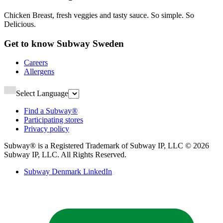
Chicken Breast, fresh veggies and tasty sauce. So simple. So
Delicious.​​​​‌ ‍ ​‍​‍‌‍ ‌ ​‍‌‍‍‌‌‍‌ ‌‍‍‌‌‍ ‍​‍​‍​ ‍‍​‍​‍‌ ​ ‌‍​‌‌‍ ‍‌‍‍‌‌ ‌​‌ ‍‌​‍ ‍‌‍‍‌‌‍ ​‍​‍​‍ ​​‍​‍‌‍‍​‌ ​‍‌‍‌‌‌‍‌‍​‍​‍​ ‍‍​‍​‍‌‍‍​‌ ‌​‌ ‌​‌ ​​‌ ​ ​ ‍‍​‍ ​‍ ‌‍ ‍‌‍ ‌ ​‍‌‍‌​‌‍‍‌‌‍​ ​‍ ‌‌‍​‍‌‍‍‌‌ ‌​‌‍‌‌‌ ​ ​‍ ‌‌‍‌ ‌ ​‍‌‍ ‌ ‌‌‌ ​​​‍ ‌‌ ​ ‌ ‌​‌ ‌‌‌‍‌​‌‍‍‌‌‍ ​‍ ‍‌ ‌‍‌‍‌‌‌ ​‍‌‍​ ‌‍‌‌‌‍ ​​‍ ‍‌‍​‌‌ ​​‌ ​​​‍ ‌‍‍‌‌‍ ‍‌ ‌​‌‍‌‌‌‍ ‍‌ ‌​​‍ ‌‍‌‌‌‍‌​‌‍‍‌‌ ‌​​‍ ‌‍ ‌‌‍ ‌‍‌​‌‍‌‌​ ‌‌ ​​‌ ​‍‌‍‌‌‌ ​ ‌‍‌‌‌‍ ‍‌ ‌​‌‍​‌‌ ‌​‌‍‍‌‌‍ ‌‍ ‍​ ‍ ‌‍‍‌‌‍‌​​ ‌​ ​ ​ ‌ ​ ‍​​ ‌​‌‍‌‍​ ‍​‌‍​ ​ ​‍​‍ ‌​ ‌ ​ ‌‍​ ​‍‌‍‌‍​‍ ‌​ ‌​​ ‍‌​ ‍​‌‍‌‍​‍ ‌​ ‍‌​ ​ ‌‍‌​​ ‍‌​‍ ‌‌‍​‍​ ‌‍‌‍​ ​ ​‍‌‍​ ​ ‍​‌‍‌‍‌‍​ ​ ‍​​ ‌‌​ ‌‍​ ‌‍​ ‍ ‌ ‌​‌ ‍‌‌ ​​‌‍‌‌​ ‌‌ ​​‌ ​‍‌‍ ‌‍‌​‌ ‌‌‌‍​ ‌ ‌​​ ‍ ‌ ​​‌‍​‌‌ ‌​‌‍‍​​ ‌‌‍‌​‌‍‌‌‌ ​ ‌‍​ ‌ ​‍‌‍‍‌‌ ​​‌ ‌​‌‍‍‌‌‍ ‌‍ ‍​‍‌‌​ ‌‌‌​​‍‌‌ ‌‍‍ ‌‍‌‌‌ ‍‌​‍‌‌​ ​ ‌​‌​​‍‌‌​ ​ ‌​‌​​‍‌‌​ ​‍​ ​‍‌‍‌‌‌‍ ‍​‍‌‌​ ​‍​ ​‍​‍‌‌​ ‌‌‌​‌​​‍ ‍‌ ‌‍‌‍​‌‌‍ ​‌ ‌‌‌‍‌‌​‍ ‍‌ ‌‍‌‍​‌‌‍ ​‌ ‌‌‌‍‌‌​‍‌‌​ ‌‌‌​​‍‌‌ ‌‍‍ ‌‍‌‌‌ ‍‌​‍‌‌​ ​ ‌​‌​​‍‌‌​ ​ ‌​‌​​‍‌‌​ ​‍​ ​‍​ ​ ‌‍​‍​ ​ ​ ‌ ​ ‌ ​ ‌‌​ ‍‌​ ‍‌​ ​ ​ ‌‍​ ‌‌‌‍‌‌​‍‌‌​ ​‍​ ​‍​‍‌‌​ ‌‌‌​‌​​‍ ‍‌‍​ ‌‍‍​‌‍‍‌‌‍ ​‌‍‌​‌ ​‍‌‍‌‌‌‍ ‍​‍‌‌​ ‌‌‌​​‍‌‌ ‌‍‍ ‌‍‌‌‌ ‍‌​‍‌‌​ ​ ‌​‌​​‍‌‌​ ​ ‌​‌​​‍‌‌​ ​‍​ ​‍​ ‌‌​ ‍‌‌‍​‍​ ‍​​ ​‌‌‍‌‍‌‍‌‌​ ​‌​ ‌​‌‍​‍‌‍‌‍​ ‍​​‍‌‌​ ​‍​ ​‍​‍‌‌​ ‌‌‌​‌​​‍ ‍‌ ‌​‌‍‌‌‌ ‍​‌ ‌​​ ‌‍​‍‌‍​‌‌ ​ ‌‍‌‌‌‌‌‌‌ ​‍‌‍ ​​ ‌‌‍‍​‌ ‌​‌ ‌​‌ ​​‌ ​ ​‍‌‌​ ​ ‌​​‌​‍‌‌​ ​‍‌​‌‍​‍‌‌​ ​‍‌​‌‍‌‍ ‍‌‍ ‌ ​‍‌‍‌​‌‍‍‌‌‍​ ​‍ ‌‌‍​‍‌‍‍‌‌ ‌​‌‍‌‌‌ ​ ​‍ ‌‌‍‌ ‌ ​‍‌‍ ‌ ‌‌‌ ​​​‍ ‌‌ ​ ‌ ‌​‌ ‌‌‌‍‌​‌‍‍‌‌‍ ​‍ ‍‌ ‌‍‌‍‌‌‌ ​‍‌‍​ ‌‍‌‌‌‍ ​​‍ ‍‌‍​‌‌ ​​‌ ​​​‍‌‍‌‍‍‌‌‍‌​​ ‌​ ​ ​ ‌ ​ ‍​​ ‌​‌‍‌‍​ ‍​‌‍​ ​ ​‍​‍ ‌​ ‌ ​ ‌‍​ ​‍‌‍‌‍​‍ ‌​ ‌​​ ‍‌​ ‍​‌‍‌‍​‍ ‌​ ‍‌​ ​ ‌‍‌​​ ‍‌​‍ ‌‌‍​‍​ ‌‍‌‍​ ​ ​‍‌‍​ ​ ‍​‌‍‌‍‌‍​ ​ ‍​​ ‌‌​ ‌‍​ ‌‍​‍‌‍‌ ‌​‌ ‍‌‌ ​​‌‍‌‌​ ‌‌ ​​‌ ​‍‌‍ ‌‍‌​‌ ‌‌‌‍​ ‌ ‌​​‍‌‍‌ ​​‌‍​‌‌ ‌​‌‍‍​​ ‌‌‍‌​‌‍‌‌‌ ​ ‌‍​ ‌ ​‍‌‍‍‌‌ ​​‌ ‌​‌‍‍‌‌‍ ‌‍ ‍​‍‌‌​ ‌‌‌​​‍‌‌ ‌‍‍ ‌‍‌‌‌ ‍‌​‍‌‌​ ​ ‌​‌​​‍‌‌​ ​ ‌​‌​​‍‌‌​ ​‍​ ​‍‌‍‌‌‌‍ ‍​‍‌‌​ ​‍​ ​‍​‍‌‌​ ‌‌‌​‌​​‍ ‍‌ ‌‍‌‍​‌‌‍ ​‌ ‌‌‌‍‌‌​‍ ‍‌ ‌‍‌‍​‌‌‍ ​‌ ‌‌‌‍‌‌​‍‌‌​ ‌‌‌​​‍‌‌ ‌‍‍ ‌‍‌‌‌ ‍‌​‍‌‌​ ​ ‌​‌​​‍‌‌​ ​ ‌​‌​​‍‌‌​ ​‍​ ​‍​ ​ ‌‍​‍​ ​ ​ ‌ ​ ‌ ​ ‌‌​ ‍‌​ ‍‌​ ​ ​ ‌‍​ ‌‌‌‍‌‌​‍‌‌​ ​‍​ ​‍​‍‌‌​ ‌‌‌​‌​​‍ ‍‌‍​ ‌‍‍​‌‍‍‌‌‍ ​‌‍‌​‌ ​‍‌‍‌‌‌‍ ‍​‍‌‌​ ‌‌‌​​‍‌‌ ‌‍‍ ‌‍‌‌‌ ‍‌​‍‌‌​ ​ ‌​‌​​‍‌‌​ ​ ‌​‌​​‍‌‌​ ​‍​ ​‍​ ‌‌​ ‍‌‌‍​‍​ ‍​​ ​‌‌‍‌‍‌‍‌‌​ ​‌​ ‌​‌‍​‍‌‍‌‍​ ‍​​‍‌‌​ ​‍​ ​‍​‍‌‌​ ‌‌‌​‌​​‍ ‍‌ ‌​‌‍‌‌‌ ‍​‌ ‌​​‍‌‍‌ ​​‌‍‌‌‌ ​‍‌ ​ ‌ ​​‌‍‌‌‌‍​ ‌ ‌​‌‍‍‌‌ ‌‍‌‍‌‌​ ‌‌ ​​‌ ‌‌‌‍​‍‌‍ ​‌‍‍‌‌ ​ ‌‍‍​‌‍‌‌‌‍‌​​‍​‍‌ ‌
Get to know Subway Sweden​​​​‌ ‍ ​‍​‍‌‍ ‌ ​‍‌‍‍‌‌‍‌ ‌‍‍‌‌‍ ‍​‍​‍​ ‍‍​‍​‍‌ ​ ‌‍​‌‌‍ ‍‌‍‍‌‌ ‌​‌ ‍‌​‍ ‍‌‍‍‌‌‍ ​‍​‍​‍ ​​‍​‍‌‍‍​‌ ​‍‌‍‌‌‌‍‌‍​‍​‍​ ‍‍​‍​‍‌‍‍​‌ ‌​‌ ‌​‌ ​​‌ ​ ​ ‍‍​‍ ​‍ ‌‍ ‍‌‍ ‌ ​‍‌‍‌​‌‍‍‌‌‍​ ​‍ ‌‌‍​‍‌‍‍‌‌ ‌​‌‍‌‌‌ ​ ​‍ ‌‌‍‌ ‌ ​‍‌‍ ‌ ‌‌‌ ​​​‍ ‌‌ ​ ‌ ‌​‌ ‌‌‌‍‌​‌‍‍‌‌‍ ​‍ ‍‌ ‌‍‌‍‌‌‌ ​‍‌‍​ ‌‍‌‌‌‍ ​​‍ ‍‌‍​‌‌ ​​‌ ​​​‍ ‌‍‍‌‌‍ ‍‌ ‌​‌‍‌‌‌‍ ‍‌ ‌​​‍ ‌‍‌‌‌‍‌​‌‍‍‌‌ ‌​​‍ ‌‍ ‌‌‍ ‌‍‌​‌‍‌‌​ ‌‌ ​​‌ ​‍‌‍‌‌‌ ​ ‌‍‌‌‌‍ ‍‌ ‌​‌‍​‌‌ ‌​‌‍‍‌‌‍ ‌‍ ‍​ ‍ ‌‍‍‌‌‍‌​​ ‌​ ​‍​ ‌ ‌‍​ ​ ‍​​ ‌ ​ ​‌‌‍‌‌​ ‌‌​‍ ‌​ ​‌‌‍​‌‌‍‌‍‌‍‌​​‍ ‌​ ‌​‌‍‌​​ ‌​​ ​ ​‍ ‌​ ‍​​ ‌ ​ ‍​​ ‌‌​‍ ‌‌‍​‌​ ​ ‌‍​ ​ ‍​​ ‌‍​ ‌‍​ ‌​​ ‌‌​ ​ ‌‍‌‌​ ‌‌‌‍​‍​ ‍ ‌ ‌​‌ ‍‌‌ ​​‌‍‌‌​ ‌‌ ‌ ‌‍‌‌‌‍​‍‌ ​ ‌‍‍‌‌ ‌​‌‍‌‌‌​‌‍‌‍ ‌‍ ‌ ‌​‌‍‌‌‌ ​‍​ ‍ ‌ ​​‌‍​‌‌ ‌​‌‍‍​​ ‌‌ ‌​‌‍‍‌‌ ‌​‌‍ ​‌‍‌‌​‍‌‌​ ‌‌‌​​‍‌‌ ‌‍‍ ‌‍‌‌‌ ‍‌​‍‌‌​ ​ ‌​‌​​‍‌‌​ ​ ‌​‌​​‍‌‌​ ​‍​ ​‍‌‍‌‌‌‍ ‍​‍‌‌​ ​‍​ ​‍​‍‌‌​ ‌‌‌​‌​​‍ ‍‌ ‌‍‌‍​‌‌‍ ​‌ ‌‌‌‍‌‌​ ‌‍​‍‌‍​‌‌ ​ ‌‍‌‌‌‌‌‌‌ ​‍‌‍ ​​ ‌‌‍‍​‌ ‌​‌ ‌​‌ ​​‌ ​ ​‍‌‌​ ​ ‌​​‌​‍‌‌​ ​‍‌​‌‍​‍‌‌​ ​‍‌​‌‍‌‍ ‍‌‍ ‌ ​‍‌‍‌​‌‍‍‌‌‍​ ​‍ ‌‌‍​‍‌‍‍‌‌ ‌​‌‍‌‌‌ ​ ​‍ ‌‌‍‌ ‌ ​‍‌‍ ‌ ‌‌‌ ​​​‍ ‌‌ ​ ‌ ‌​‌ ‌‌‌‍‌​‌‍‍‌‌‍ ​‍ ‍‌ ‌‍‌‍‌‌‌ ​‍‌‍​ ‌‍‌‌‌‍ ​​‍ ‍‌‍​‌‌ ​​‌ ​​​‍‌‍‌‍‍‌‌‍‌​​ ‌​ ​‍​ ‌ ‌‍​ ​ ‍​​ ‌ ​ ​‌‌‍‌‌​ ‌‌​‍ ‌​ ​‌‌‍​‌‌‍‌‍‌‍‌​​‍ ‌​ ‌​‌‍‌​​ ‌​​ ​ ​‍ ‌​ ‍​​ ‌ ​ ‍​​ ‌‌​‍ ‌‌‍​‌​ ​ ‌‍​ ​ ‍​​ ‌‍​ ‌‍​ ‌​​ ‌‌​ ​ ‌‍‌‌​ ‌‌‌‍​‍​‍‌‍‌ ‌​‌ ‍‌‌ ​​‌‍‌‌​ ‌‌ ‌ ‌‍‌‌‌‍​‍‌ ​ ‌‍‍‌‌ ‌​‌‍‌‌‌​‌‍‌‍ ‌‍ ‌ ‌​‌‍‌‌‌ ​‍​‍‌‍‌ ​​‌‍​‌‌ ‌​‌‍‍​​ ‌‌ ‌​‌‍‍‌‌ ‌​‌‍ ​‌‍‌‌​‍‌‌​ ‌‌‌​​‍‌‌ ‌‍‍ ‌‍‌‌‌ ‍‌​‍‌‌​ ​ ‌​‌​​‍‌‌​ ​ ‌​‌​​‍‌‌​ ​‍​ ​‍‌‍‌‌‌‍ ‍​‍‌‌​ ​‍​ ​‍​‍‌‌​ ‌‌‌​‌​​‍ ‍‌ ‌‍‌‍​‌‌‍ ​‌ ‌‌‌‍‌‌​‍‌‍‌ ​​‌‍‌‌‌ ​‍‌ ​ ‌ ​​‌‍‌‌‌‍​ ‌ ‌​‌‍‍‌‌ ‌‍‌‍‌‌​ ‌‌ ​​‌ ‌‌‌‍​‍‌‍ ​‌‍‍‌‌ ​ ‌‍‍​‌‍‌‌‌‍‌​​‍​‍‌ ‌
Careers​​​​‌ ‍ ​‍​‍‌‍ ‌ ​‍‌‍‍‌‌‍‌ ‌‍‍‌‌‍ ‍​‍​‍​ ‍‍​‍​‍‌ ​ ‌‍​‌‌‍ ‍‌‍‍‌‌ ‌​‌ ‍‌​‍ ‍‌‍‍‌‌‍ ​‍​‍​‍ ​​‍​‍‌‍‍​‌ ​‍‌‍‌‌‌‍‌‍​‍​‍​ ‍‍​‍​‍‌‍‍​‌ ‌​‌ ‌​‌ ​​‌ ​ ​ ‍‍​‍ ​‍ ‌‍ ‍‌‍ ‌ ​‍‌‍‌​‌‍‍‌‌‍​ ​‍ ‌‌‍​‍‌‍‍‌‌ ‌​‌‍‌‌‌ ​ ​‍ ‌‌‍‌ ‌ ​‍‌‍ ‌ ‌‌‌ ​​​‍ ‌‌ ​ ‌ ‌​‌ ‌‌‌‍‌​‌‍‍‌‌‍ ​‍ ‍‌ ‌‍‌‍‌‌‌ ​‍‌‍​ ‌‍‌‌‌‍ ​​‍ ‍‌‍​‌‌ ​​‌ ​​​‍ ‌‍‍‌‌‍ ‍‌ ‌​‌‍‌‌‌‍ ‍‌ ‌​​‍ ‌‍‌‌‌‍‌​‌‍‍‌‌ ‌​​‍ ‌‍ ‌‌‍ ‌‍‌​‌‍‌‌​ ‌‌ ​​‌ ​‍‌‍‌‌‌ ​ ‌‍‌‌‌‍ ‍‌ ‌​‌‍​‌‌ ‌​‌‍‍‌‌‍ ‌‍ ‍​ ‍ ‌‍‍‌‌‍‌​​ ‌‌‍​‌​ ​​​ ​‌​ ‍​‌‍​ ​ ‍‌‌‍‌​​ ​ ​‍ ‌​ ​ ​ ​‍‌‍​‌​ ‌‌​‍ ‌​ ‌​‌‍‌‍‌‍‌‍‌‍​‍​‍ ‌‌‍​‍‌‍‌​‌‍​‌​ ​​​‍ ‌‌‍​‍‌‍‌‌​ ​​​ ‌‍​ ​​‌‍‌​‌‍‌‍‌‍​ ​ ​ ​ ​ ​ ​​‌‍‌​​ ‍ ‌ ‌​‌ ‍‌‌ ​​‌‍‌‌​ ‌‌ ‌ ‌‍‌‌‌‍​‍‌ ​ ‌‍‍‌‌ ‌​‌‍‌‌‌​ ‍‌‍​‌‌ ‌‍‌‍‍‌‌‍‌ ‌‍​‌‌ ‌​‌‍‍‌‌‍ ‌‍ ‍‌​‍‌‌ ‌​‌‍‌‌‌‍ ‌​ ‍ ‌ ​​‌‍​‌‌ ‌​‌‍‍​​ ‌‌‍ ​‌‍​‌‌‍​‍‌‍‌‌‌‍ ​​‍‌‌​ ‌‌‌​​‍‌‌ ‌‍‍ ‌‍‌‌‌ ‍‌​‍‌‌​ ​ ‌​‌​​‍‌‌​ ​ ‌​‌​​‍‌‌​ ​‍​ ​‍‌‍‌‌‌‍ ‍​‍‌‌​ ​‍​ ​‍​‍‌‌​ ‌‌‌​‌​​‍ ‍‌ ‌‍‌‍​‌‌‍ ​‌ ‌‌‌‍‌‌​ ‌‍​‍‌‍​‌‌ ​ ‌‍‌‌‌‌‌‌‌ ​‍‌‍ ​​ ‌‌‍‍​‌ ‌​‌ ‌​‌ ​​‌ ​ ​‍‌‌​ ​ ‌​​‌​‍‌‌​ ​‍‌​‌‍​‍‌‌​ ​‍‌​‌‍‌‍ ‍‌‍ ‌ ​‍‌‍‌​‌‍‍‌‌‍​ ​‍ ‌‌‍​‍‌‍‍‌‌ ‌​‌‍‌‌‌ ​ ​‍ ‌‌‍‌ ‌ ​‍‌‍ ‌ ‌‌‌ ​​​‍ ‌‌ ​ ‌ ‌​‌ ‌‌‌‍‌​‌‍‍‌‌‍ ​‍ ‍‌ ‌‍‌‍‌‌‌ ​‍‌‍​ ‌‍‌‌‌‍ ​​‍ ‍‌‍​‌‌ ​​‌ ​​​‍‌‍‌‍‍‌‌‍‌​​ ‌‌‍​‌​ ​​​ ​‌​ ‍​‌‍​ ​ ‍‌‌‍‌​​ ​ ​‍ ‌​ ​ ​ ​‍‌‍​‌​ ‌‌​‍ ‌​ ‌​‌‍‌‍‌‍‌‍‌‍​‍​‍ ‌‌‍​‍‌‍‌​‌‍​‌​ ​​​‍ ‌‌‍​‍‌‍‌‌​ ​​​ ‌‍​ ​​‌‍‌​‌‍‌‍‌‍​ ​ ​ ​ ​ ​ ​​‌‍‌​​‍‌‍‌ ‌​‌ ‍‌‌ ​​‌‍‌‌​ ‌‌ ‌ ‌‍‌‌‌‍​‍‌ ​ ‌‍‍‌‌ ‌​‌‍‌‌‌​ ‍‌‍​‌‌ ‌‍‌‍‍‌‌‍‌ ‌‍​‌‌ ‌​‌‍‍‌‌‍ ‌‍ ‍‌​‍‌‌ ‌​‌‍‌‌‌‍ ‌​‍‌‍‌ ​​‌‍​‌‌ ‌​‌‍‍​​ ‌‌‍ ​‌‍​‌‌‍​‍‌‍‌‌‌‍ ​​‍‌‌​ ‌‌‌​​‍‌‌ ‌‍‍ ‌‍‌‌‌ ‍‌​‍‌‌​ ​ ‌​‌​​‍‌‌​ ​ ‌​‌​​‍‌‌​ ​‍​ ​‍‌‍‌‌‌‍ ‍​‍‌‌​ ​‍​ ​‍​‍‌‌​ ‌‌‌​‌​​‍ ‍‌ ‌‍‌‍​‌‌‍ ​‌ ‌‌‌‍‌‌​‍‌‍‌ ​​‌‍‌‌‌ ​‍‌ ​ ‌ ​​‌‍‌‌‌‍​ ‌ ‌​‌‍‍‌‌ ‌‍‌‍‌‌​ ‌‌ ​​‌ ‌‌‌‍​‍‌‍ ​‌‍‍‌‌ ​ ‌‍‍​‌‍‌‌‌‍‌​​‍​‍‌ ‌
Allergens​​​​‌ ‍ ​‍​‍‌‍ ‌ ​‍‌‍‍‌‌‍‌ ‌‍‍‌‌‍ ‍​‍​‍​ ‍‍​‍​‍‌ ​ ‌‍​‌‌‍ ‍‌‍‍‌‌ ‌​‌ ‍‌​‍ ‍‌‍‍‌‌‍ ​‍​‍​‍ ​​‍​‍‌‍‍​‌ ​‍‌‍‌‌‌‍‌‍​‍​‍​ ‍‍​‍​‍‌‍‍​‌ ‌​‌ ‌​‌ ​​‌ ​ ​ ‍‍​‍ ​‍ ‌‍ ‍‌‍ ‌ ​‍‌‍‌​‌‍‍‌‌‍​ ​‍ ‌‌‍​‍‌‍‍‌‌ ‌​‌‍‌‌‌ ​ ​‍ ‌‌‍‌ ‌ ​‍‌‍ ‌ ‌‌‌ ​​​‍ ‌‌ ​ ‌ ‌​‌ ‌‌‌‍‌​‌‍‍‌‌‍ ​‍ ‍‌ ‌‍‌‍‌‌‌ ​‍‌‍​ ‌‍‌‌‌‍ ​​‍ ‍‌‍​‌‌ ​​‌ ​​​‍ ‌‍‍‌‌‍ ‍‌ ‌​‌‍‌‌‌‍ ‍‌ ‌​​‍ ‌‍‌‌‌‍‌​‌‍‍‌‌ ‌​​‍ ‌‍ ‌‌‍ ‌‍‌​‌‍‌‌​ ‌‌ ​​‌ ​‍‌‍‌‌‌ ​ ‌‍‌‌‌‍ ‍‌ ‌​‌‍​‌‌ ‌​‌‍‍‌‌‍ ‌‍ ‍​ ‍ ‌‍‍‌‌‍‌​​ ‌​ ‌​​ ‍​​ ‌ ‌‍​‍​ ‌​​ ​‌​ ​​‌‍‌​​‍ ‌‌‍‌​​ ‍​‌‍​‍‌‍​‍​‍ ‌​ ‌​‌‍‌‍​ ​​​ ‌​​‍ ‌‌‍​‍​ ‌ ​ ‌ ​ ​ ​‍ ‌​ ‌‍​ ‍‌‌‍‌‍​ ‌​​ ‍​‌‍​ ​ ​‌‌‍‌‍‌‍​ ‌‍‌‍​ ‌‍​ ‌‌​ ‍ ‌ ‌​‌ ‍‌‌ ​​‌‍‌‌​ ‌‌ ‌ ‌‍‌‌‌‍​‍‌ ​ ‌‍‍‌‌ ‌​‌‍‌‌‌​ ‍‌‍​‌‌ ‌‍‌‍‍‌‌‍‌ ‌‍​‌‌ ‌​‌‍‍‌‌‍ ‌‍ ‍‌​‍‌‌ ‌​‌‍‌‌‌‍ ‌​ ‍ ‌ ​​‌‍​‌‌ ‌​‌‍‍​​ ‌‌‍ ​‌‍​‌‌‍​‍‌‍‌‌‌‍ ​​‍‌‌​ ‌‌‌​​‍‌‌ ‌‍‍ ‌‍‌‌‌ ‍‌​‍‌‌​ ​ ‌​‌​​‍‌‌​ ​ ‌​‌​​‍‌‌​ ​‍​ ​‍‌‍‌‌‌‍ ‍​‍‌‌​ ​‍​ ​‍​‍‌‌​ ‌‌‌​‌​​‍ ‍‌ ‌‍‌‍​‌‌‍ ​‌ ‌‌‌‍‌‌​ ‌‍​‍‌‍​‌‌ ​ ‌‍‌‌‌‌‌‌‌ ​‍‌‍ ​​ ‌‌‍‍​‌ ‌​‌ ‌​‌ ​​‌ ​ ​‍‌‌​ ​ ‌​​‌​‍‌‌​ ​‍‌​‌‍​‍‌‌​ ​‍‌​‌‍‌‍ ‍‌‍ ‌ ​‍‌‍‌​‌‍‍‌‌‍​ ​‍ ‌‌‍​‍‌‍‍‌‌ ‌​‌‍‌‌‌ ​ ​‍ ‌‌‍‌ ‌ ​‍‌‍ ‌ ‌‌‌ ​​​‍ ‌‌ ​ ‌ ‌​‌ ‌‌‌‍‌​‌‍‍‌‌‍ ​‍ ‍‌ ‌‍‌‍‌‌‌ ​‍‌‍​ ‌‍‌‌‌‍ ​​‍ ‍‌‍​‌‌ ​​‌ ​​​‍‌‍‌‍‍‌‌‍‌​​ ‌​ ‌​​ ‍​​ ‌ ‌‍​‍​ ‌​​ ​‌​ ​​‌‍‌​​‍ ‌‌‍‌​​ ‍​‌‍​‍‌‍​‍​‍ ‌​ ‌​‌‍‌‍​ ​​​ ‌​​‍ ‌‌‍​‍​ ‌ ​ ‌ ​ ​ ​‍ ‌​ ‌‍​ ‍‌‌‍‌‍​ ‌​​ ‍​‌‍​ ​ ​‌‌‍‌‍‌‍​ ‌‍‌‍​ ‌‍​ ‌‌​‍‌‍‌ ‌​‌ ‍‌‌ ​​‌‍‌‌​ ‌‌ ‌ ‌‍‌‌‌‍​‍‌ ​ ‌‍‍‌‌ ‌​‌‍‌‌‌​ ‍‌‍​‌‌ ‌‍‌‍‍‌‌‍‌ ‌‍​‌‌ ‌​‌‍‍‌‌‍ ‌‍ ‍‌​‍‌‌ ‌​‌‍‌‌‌‍ ‌​‍‌‍‌ ​​‌‍​‌‌ ‌​‌‍‍​​ ‌‌‍ ​‌‍​‌‌‍​‍‌‍‌‌‌‍ ​​‍‌‌​ ‌‌‌​​‍‌‌ ‌‍‍ ‌‍‌‌‌ ‍‌​‍‌‌​ ​ ‌​‌​​‍‌‌​ ​ ‌​‌​​‍‌‌​ ​‍​ ​‍‌‍‌‌‌‍ ‍​‍‌‌​ ​‍​ ​‍​‍‌‌​ ‌‌‌​‌​​‍ ‍‌ ‌‍‌‍​‌‌‍ ​‌ ‌‌‌‍‌‌​‍‌‍‌ ​​‌‍‌‌‌ ​‍‌ ​ ‌ ​​‌‍‌‌‌‍​ ‌ ‌​‌‍‍‌‌ ‌‍‌‍‌‌​ ‌‌ ​​‌ ‌‌‌‍​‍‌‍ ​‌‍‍‌‌ ​ ‌‍‍​‌‍‌‌‌‍‌​​‍​‍‌ ‌
Select Language
Find a Subway®​​​​‌ ‍ ​‍​‍‌‍ ‌ ​‍‌‍‍‌‌‍‌ ‌‍‍‌‌‍ ‍​‍​‍​ ‍‍​‍​‍‌ ​ ‌‍​‌‌‍ ‍‌‍‍‌‌ ‌​‌ ‍‌​‍ ‍‌‍‍‌‌‍ ​‍​‍​‍ ​​‍​‍‌‍‍​‌ ​‍‌‍‌‌‌‍‌‍​‍​‍​ ‍‍​‍​‍‌‍‍​‌ ‌​‌ ‌​‌ ​​‌ ​ ​ ‍‍​‍ ​‍ ‌‍ ‍‌‍ ‌ ​‍‌‍‌​‌‍‍‌‌‍​ ​‍ ‌‌‍​‍‌‍‍‌‌ ‌​‌‍‌‌‌ ​ ​‍ ‌‌‍‌ ‌ ​‍‌‍ ‌ ‌‌‌ ​​​‍ ‌‌ ​ ‌ ‌​‌ ‌‌‌‍‌​‌‍‍‌‌‍ ​‍ ‍‌ ‌‍‌‍‌‌‌ ​‍‌‍​ ‌‍‌‌‌‍ ​​‍ ‍‌‍​‌‌ ​​‌ ​​​‍ ‌‍‍‌‌‍ ‍‌ ‌​‌‍‌‌‌‍ ‍‌ ‌​​‍ ‌‍‌‌‌‍‌​‌‍‍‌‌ ‌​​‍ ‌‍ ‌‌‍ ‌‍‌​‌‍‌‌​ ‌‌ ​​‌ ​‍‌‍‌‌‌ ​ ‌‍‌‌‌‍ ‍‌ ‌​‌‍​‌‌ ‌​‌‍‍‌‌‍ ‌‍ ‍​ ‍ ‌‍‍‌‌‍‌​​ ‌‌‍​‍​ ​‌​ ‌​​ ‌‍​ ‌ ​ ‍​​ ‍​​ ​‍​‍ ‌​ ‌‍​ ‌‌​ ‌​‌‍‌‍​‍ ‌​ ‌​​ ‌‍​ ​‌​ ‌‍​‍ ‌​ ‍‌​ ‍‌​ ‌‌​ ‌‌​‍ ‌‌‍‌‍​ ‍​‌‍​‍‌‍‌​​ ‍‌​ ​‌‌‍​‍​ ‍​​ ‍​‌‍‌‌​ ​ ​ ‍​​ ‍ ‌ ‌​‌ ‍‌‌ ​​‌‍‌‌​ ‌‌ ‌ ‌‍‌‌‌‍​‍‌ ​ ‌‍‍‌‌ ‌​‌‍‌‌‌​ ‍‌‍​‌‌ ‌‍‌‍‍‌‌‍‌ ‌‍​‌‌ ‌​‌‍‍‌‌‍ ‌‍ ‍‌​‍‌‌ ‌​‌‍‌‌‌‍ ‌​ ‍ ‌ ​​‌‍​‌‌ ‌​‌‍‍​​ ‌‌‍ ​‌‍​‌‌‍​‍‌‍‌‌‌‍ ​​‍‌‌​ ‌‌‌​​‍‌‌ ‌‍‍ ‌‍‌‌‌ ‍‌​‍‌‌​ ​ ‌​‌​​‍‌‌​ ​ ‌​‌​​‍‌‌​ ​‍​ ​‍‌‍‌‌‌‍ ‍​‍‌‌​ ​‍​ ​‍​‍‌‌​ ‌‌‌​‌​​‍ ‍‌ ‌‍‌‍​‌‌‍ ​‌ ‌‌‌‍‌‌​ ‌‍​‍‌‍​‌‌ ​ ‌‍‌‌‌‌‌‌‌ ​‍‌‍ ​​ ‌‌‍‍​‌ ‌​‌ ‌​‌ ​​‌ ​ ​‍‌‌​ ​ ‌​​‌​‍‌‌​ ​‍‌​‌‍​‍‌‌​ ​‍‌​‌‍‌‍ ‍‌‍ ‌ ​‍‌‍‌​‌‍‍‌‌‍​ ​‍ ‌‌‍​‍‌‍‍‌‌ ‌​‌‍‌‌‌ ​ ​‍ ‌‌‍‌ ‌ ​‍‌‍ ‌ ‌‌‌ ​​​‍ ‌‌ ​ ‌ ‌​‌ ‌‌‌‍‌​‌‍‍‌‌‍ ​‍ ‍‌ ‌‍‌‍‌‌‌ ​‍‌‍​ ‌‍‌‌‌‍ ​​‍ ‍‌‍​‌‌ ​​‌ ​​​‍‌‍‌‍‍‌‌‍‌​​ ‌‌‍​‍​ ​‌​ ‌​​ ‌‍​ ‌ ​ ‍​​ ‍​​ ​‍​‍ ‌​ ‌‍​ ‌‌​ ‌​‌‍‌‍​‍ ‌​ ‌​​ ‌‍​ ​‌​ ‌‍​‍ ‌​ ‍‌​ ‍‌​ ‌‌​ ‌‌​‍ ‌‌‍‌‍​ ‍​‌‍​‍‌‍‌​​ ‍‌​ ​‌‌‍​‍​ ‍​​ ‍​‌‍‌‌​ ​ ​ ‍​​‍‌‍‌ ‌​‌ ‍‌‌ ​​‌‍‌‌​ ‌‌ ‌ ‌‍‌‌‌‍​‍‌ ​ ‌‍‍‌‌ ‌​‌‍‌‌‌​ ‍‌‍​‌‌ ‌‍‌‍‍‌‌‍‌ ‌‍​‌‌ ‌​‌‍‍‌‌‍ ‌‍ ‍‌​‍‌‌ ‌​‌‍‌‌‌‍ ‌​‍‌‍‌ ​​‌‍​‌‌ ‌​‌‍‍​​ ‌‌‍ ​‌‍​‌‌‍​‍‌‍‌‌‌‍ ​​‍‌‌​ ‌‌‌​​‍‌‌ ‌‍‍ ‌‍‌‌‌ ‍‌​‍‌‌​ ​ ‌​‌​​‍‌‌​ ​ ‌​‌​​‍‌‌​ ​‍​ ​‍‌‍‌‌‌‍ ‍​‍‌‌​ ​‍​ ​‍​‍‌‌​ ‌‌‌​‌​​‍ ‍‌ ‌‍‌‍​‌‌‍ ​‌ ‌‌‌‍‌‌​‍‌‍‌ ​​‌‍‌‌‌ ​‍‌ ​ ‌ ​​‌‍‌‌‌‍​ ‌ ‌​‌‍‍‌‌ ‌‍‌‍‌‌​ ‌‌ ​​‌ ‌‌‌‍​‍‌‍ ​‌‍‍‌‌ ​ ‌‍‍​‌‍‌‌‌‍‌​​‍​‍‌ ‌
Participating stores​​​​‌ ‍ ​‍​‍‌‍ ‌ ​‍‌‍‍‌‌‍‌ ‌‍‍‌‌‍ ‍​‍​‍​ ‍‍​‍​‍‌ ​ ‌‍​‌‌‍ ‍‌‍‍‌‌ ‌​‌ ‍‌​‍ ‍‌‍‍‌‌‍ ​‍​‍​‍ ​​‍​‍‌‍‍​‌ ​‍‌‍‌‌‌‍‌‍​‍​‍​ ‍‍​‍​‍‌‍‍​‌ ‌​‌ ‌​‌ ​​‌ ​ ​ ‍‍​‍ ​‍ ‌‍ ‍‌‍ ‌ ​‍‌‍‌​‌‍‍‌‌‍​ ​‍ ‌‌‍​‍‌‍‍‌‌ ‌​‌‍‌‌‌ ​ ​‍ ‌‌‍‌ ‌ ​‍‌‍ ‌ ‌‌‌ ​​​‍ ‌‌ ​ ‌ ‌​‌ ‌‌‌‍‌​‌‍‍‌‌‍ ​‍ ‍‌ ‌‍‌‍‌‌‌ ​‍‌‍​ ‌‍‌‌‌‍ ​​‍ ‍‌‍​‌‌ ​​‌ ​​​‍ ‌‍‍‌‌‍ ‍‌ ‌​‌‍‌‌‌‍ ‍‌ ‌​​‍ ‌‍‌‌‌‍‌​‌‍‍‌‌ ‌​​‍ ‌‍ ‌‌‍ ‌‍‌​‌‍‌‌​ ‌‌ ​​‌ ​‍‌‍‌‌‌ ​ ‌‍‌‌‌‍ ‍‌ ‌​‌‍​‌‌ ‌​‌‍‍‌‌‍ ‌‍ ‍​ ‍ ‌‍‍‌‌‍‌​​ ‌‌‍‌​​ ​‌​ ‌ ​ ​‌​ ‌‍​ ‍‌​ ‍​​ ‌​​‍ ‌​ ‍‌‌‍​‍‌‍‌‌‌‍‌​​‍ ‌​ ‌​​ ‌​​ ‌‍​ ‍​​‍ ‌​ ‍‌‌‍​‌‌‍‌‌‌‍​ ​‍ ‌​ ​​​ ‌ ​ ​‌‌‍‌‌​ ​ ​ ​ ​ ​‍​ ‍​​ ​‍​ ​​​ ‌​‌‍​‍​ ‍ ‌ ‌​‌ ‍‌‌ ​​‌‍‌‌​ ‌‌ ‌ ‌‍‌‌‌‍​‍‌ ​ ‌‍‍‌‌ ‌​‌‍‌‌‌​ ‍‌‍​‌‌ ‌‍‌‍‍‌‌‍‌ ‌‍​‌‌ ‌​‌‍‍‌‌‍ ‌‍ ‍‌​‍‌‌ ‌​‌‍‌‌‌‍ ‌​ ‍ ‌ ​​‌‍​‌‌ ‌​‌‍‍​​ ‌‌‍ ​‌‍​‌‌‍​‍‌‍‌‌‌‍ ​​‍‌‌​ ‌‌‌​​‍‌‌ ‌‍‍ ‌‍‌‌‌ ‍‌​‍‌‌​ ​ ‌​‌​​‍‌‌​ ​ ‌​‌​​‍‌‌​ ​‍​ ​‍‌‍‌‌‌‍ ‍​‍‌‌​ ​‍​ ​‍​‍‌‌​ ‌‌‌​‌​​‍ ‍‌ ‌‍‌‍​‌‌‍ ​‌ ‌‌‌‍‌‌​ ‌‍​‍‌‍​‌‌ ​ ‌‍‌‌‌‌‌‌‌ ​‍‌‍ ​​ ‌‌‍‍​‌ ‌​‌ ‌​‌ ​​‌ ​ ​‍‌‌​ ​ ‌​​‌​‍‌‌​ ​‍‌​‌‍​‍‌‌​ ​‍‌​‌‍‌‍ ‍‌‍ ‌ ​‍‌‍‌​‌‍‍‌‌‍​ ​‍ ‌‌‍​‍‌‍‍‌‌ ‌​‌‍‌‌‌ ​ ​‍ ‌‌‍‌ ‌ ​‍‌‍ ‌ ‌‌‌ ​​​‍ ‌‌ ​ ‌ ‌​‌ ‌‌‌‍‌​‌‍‍‌‌‍ ​‍ ‍‌ ‌‍‌‍‌‌‌ ​‍‌‍​ ‌‍‌‌‌‍ ​​‍ ‍‌‍​‌‌ ​​‌ ​​​‍‌‍‌‍‍‌‌‍‌​​ ‌‌‍‌​​ ​‌​ ‌ ​ ​‌​ ‌‍​ ‍‌​ ‍​​ ‌​​‍ ‌​ ‍‌‌‍​‍‌‍‌‌‌‍‌​​‍ ‌​ ‌​​ ‌​​ ‌‍​ ‍​​‍ ‌​ ‍‌‌‍​‌‌‍‌‌‌‍​ ​‍ ‌​ ​​​ ‌ ​ ​‌‌‍‌‌​ ​ ​ ​ ​ ​‍​ ‍​​ ​‍​ ​​​ ‌​‌‍​‍​‍‌‍‌ ‌​‌ ‍‌‌ ​​‌‍‌‌​ ‌‌ ‌ ‌‍‌‌‌‍​‍‌ ​ ‌‍‍‌‌ ‌​‌‍‌‌‌​ ‍‌‍​‌‌ ‌‍‌‍‍‌‌‍‌ ‌‍​‌‌ ‌​‌‍‍‌‌‍ ‌‍ ‍‌​‍‌‌ ‌​‌‍‌‌‌‍ ‌​‍‌‍‌ ​​‌‍​‌‌ ‌​‌‍‍​​ ‌‌‍ ​‌‍​‌‌‍​‍‌‍‌‌‌‍ ​​‍‌‌​ ‌‌‌​​‍‌‌ ‌‍‍ ‌‍‌‌‌ ‍‌​‍‌‌​ ​ ‌​‌​​‍‌‌​ ​ ‌​‌​​‍‌‌​ ​‍​ ​‍‌‍‌‌‌‍ ‍​‍‌‌​ ​‍​ ​‍​‍‌‌​ ‌‌‌​‌​​‍ ‍‌ ‌‍‌‍​‌‌‍ ​‌ ‌‌‌‍‌‌​‍‌‍‌ ​​‌‍‌‌‌ ​‍‌ ​ ‌ ​​‌‍‌‌‌‍​ ‌ ‌​‌‍‍‌‌ ‌‍‌‍‌‌​ ‌‌ ​​‌ ‌‌‌‍​‍‌‍ ​‌‍‍‌‌ ​ ‌‍‍​‌‍‌‌‌‍‌​​‍​‍‌ ‌
Privacy policy​​​​‌ ‍ ​‍​‍‌‍ ‌ ​‍‌‍‍‌‌‍‌ ‌‍‍‌‌‍ ‍​‍​‍​ ‍‍​‍​‍‌ ​ ‌‍​‌‌‍ ‍‌‍‍‌‌ ‌​‌ ‍‌​‍ ‍‌‍‍‌‌‍ ​‍​‍​‍ ​​‍​‍‌‍‍​‌ ​‍‌‍‌‌‌‍‌‍​‍​‍​ ‍‍​‍​‍‌‍‍​‌ ‌​‌ ‌​‌ ​​‌ ​ ​ ‍‍​‍ ​‍ ‌‍ ‍‌‍ ‌ ​‍‌‍‌​‌‍‍‌‌‍​ ​‍ ‌‌‍​‍‌‍‍‌‌ ‌​‌‍‌‌‌ ​ ​‍ ‌‌‍‌ ‌ ​‍‌‍ ‌ ‌‌‌ ​​​‍ ‌‌ ​ ‌ ‌​‌ ‌‌‌‍‌​‌‍‍‌‌‍ ​‍ ‍‌ ‌‍‌‍‌‌‌ ​‍‌‍​ ‌‍‌‌‌‍ ​​‍ ‍‌‍​‌‌ ​​‌ ​​​‍ ‌‍‍‌‌‍ ‍‌ ‌​‌‍‌‌‌‍ ‍‌ ‌​​‍ ‌‍‌‌‌‍‌​‌‍‍‌‌ ‌​​‍ ‌‍ ‌‌‍ ‌‍‌​‌‍‌‌​ ‌‌ ​​‌ ​‍‌‍‌‌‌ ​ ‌‍‌‌‌‍ ‍‌ ‌​‌‍​‌‌ ‌​‌‍‍‌‌‍ ‌‍ ‍​ ‍ ‌‍‍‌‌‍‌​​ ‌​ ‍​​ ‌‌​ ​​​ ‍‌‌‍‌‍‌‍​‍​ ​‍‌‍‌‌​‍ ‌​ ​​​ ​‍‌‍‌‍‌‍​‍​‍ ‌​ ‌​​ ​‌‌‍‌‍​ ‌‍​‍ ‌‌‍​‍‌‍‌‍​ ‌‍‌‍‌‍​‍ ‌​ ​‍​ ‌ ​ ‌‌‌‍‌​‌‍​ ​ ‌‌​ ‌‌​ ‍‌‌‍​‍​ ‌ ​ ‌‌‌‍​‍​ ‍ ‌ ‌​‌ ‍‌‌ ​​‌‍‌‌​ ‌‌ ‌ ‌‍‌‌‌‍​‍‌ ​ ‌‍‍‌‌ ‌​‌‍‌‌‌​ ‍‌‍​‌‌ ‌‍‌‍‍‌‌‍‌ ‌‍​‌‌ ‌​‌‍‍‌‌‍ ‌‍ ‍‌​‍‌‌ ‌​‌‍‌‌‌‍ ‌​ ‍ ‌ ​​‌‍​‌‌ ‌​‌‍‍​​ ‌‌‍ ​‌‍​‌‌‍​‍‌‍‌‌‌‍ ​​‍‌‌​ ‌‌‌​​‍‌‌ ‌‍‍ ‌‍‌‌‌ ‍‌​‍‌‌​ ​ ‌​‌​​‍‌‌​ ​ ‌​‌​​‍‌‌​ ​‍​ ​‍‌‍‌‌‌‍ ‍​‍‌‌​ ​‍​ ​‍​‍‌‌​ ‌‌‌​‌​​‍ ‍‌ ‌‍‌‍​‌‌‍ ​‌ ‌‌‌‍‌‌​ ‌‍​‍‌‍​‌‌ ​ ‌‍‌‌‌‌‌‌‌ ​‍‌‍ ​​ ‌‌‍‍​‌ ‌​‌ ‌​‌ ​​‌ ​ ​‍‌‌​ ​ ‌​​‌​‍‌‌​ ​‍‌​‌‍​‍‌‌​ ​‍‌​‌‍‌‍ ‍‌‍ ‌ ​‍‌‍‌​‌‍‍‌‌‍​ ​‍ ‌‌‍​‍‌‍‍‌‌ ‌​‌‍‌‌‌ ​ ​‍ ‌‌‍‌ ‌ ​‍‌‍ ‌ ‌‌‌ ​​​‍ ‌‌ ​ ‌ ‌​‌ ‌‌‌‍‌​‌‍‍‌‌‍ ​‍ ‍‌ ‌‍‌‍‌‌‌ ​‍‌‍​ ‌‍‌‌‌‍ ​​‍ ‍‌‍​‌‌ ​​‌ ​​​‍‌‍‌‍‍‌‌‍‌​​ ‌​ ‍​​ ‌‌​ ​​​ ‍‌‌‍‌‍‌‍​‍​ ​‍‌‍‌‌​‍ ‌​ ​​​ ​‍‌‍‌‍‌‍​‍​‍ ‌​ ‌​​ ​‌‌‍‌‍​ ‌‍​‍ ‌‌‍​‍‌‍‌‍​ ‌‍‌‍‌‍​‍ ‌​ ​‍​ ‌ ​ ‌‌‌‍‌​‌‍​ ​ ‌‌​ ‌‌​ ‍‌‌‍​‍​ ‌ ​ ‌‌‌‍​‍​‍‌‍‌ ‌​‌ ‍‌‌ ​​‌‍‌‌​ ‌‌ ‌ ‌‍‌‌‌‍​‍‌ ​ ‌‍‍‌‌ ‌​‌‍‌‌‌​ ‍‌‍​‌‌ ‌‍‌‍‍‌‌‍‌ ‌‍​‌‌ ‌​‌‍‍‌‌‍ ‌‍ ‍‌​‍‌‌ ‌​‌‍‌‌‌‍ ‌​‍‌‍‌ ​​‌‍​‌‌ ‌​‌‍‍​​ ‌‌‍ ​‌‍​‌‌‍​‍‌‍‌‌‌‍ ​​‍‌‌​ ‌‌‌​​‍‌‌ ‌‍‍ ‌‍‌‌‌ ‍‌​‍‌‌​ ​ ‌​‌​​‍‌‌​ ​ ‌​‌​​‍‌‌​ ​‍​ ​‍‌‍‌‌‌‍ ‍​‍‌‌​ ​‍​ ​‍​‍‌‌​ ‌‌‌​‌​​‍ ‍‌ ‌‍‌‍​‌‌‍ ​‌ ‌‌‌‍‌‌​‍‌‍‌ ​​‌‍‌‌‌ ​‍‌ ​ ‌ ​​‌‍‌‌‌‍​ ‌ ‌​‌‍‍‌‌ ‌‍‌‍‌‌​ ‌‌ ​​‌ ‌‌‌‍​‍‌‍ ​‌‍‍‌‌ ​ ‌‍‍​‌‍‌‌‌‍‌​​‍​‍‌ ‌
Subway® is a Registered Trademark of Subway IP, LLC © 2026
Subway IP, LLC. All Rights Reserved.​​​​‌ ‍ ​‍​‍‌‍ ‌ ​‍‌‍‍‌‌‍‌ ‌‍‍‌‌‍ ‍​‍​‍​ ‍‍​‍​‍‌ ​ ‌‍​‌‌‍ ‍‌‍‍‌‌ ‌​‌ ‍‌​‍ ‍‌‍‍‌‌‍ ​‍​‍​‍ ​​‍​‍‌‍‍​‌ ​‍‌‍‌‌‌‍‌‍​‍​‍​ ‍‍​‍​‍‌‍‍​‌ ‌​‌ ‌​‌ ​​‌ ​ ​ ‍‍​‍ ​‍ ‌‍ ‍‌‍ ‌ ​‍‌‍‌​‌‍‍‌‌‍​ ​‍ ‌‌‍​‍‌‍‍‌‌ ‌​‌‍‌‌‌ ​ ​‍ ‌‌‍‌ ‌ ​‍‌‍ ‌ ‌‌‌ ​​​‍ ‌‌ ​ ‌ ‌​‌ ‌‌‌‍‌​‌‍‍‌‌‍ ​‍ ‍‌ ‌‍‌‍‌‌‌ ​‍‌‍​ ‌‍‌‌‌‍ ​​‍ ‍‌‍​‌‌ ​​‌ ​​​‍ ‌‍‍‌‌‍ ‍‌ ‌​‌‍‌‌‌‍ ‍‌ ‌​​‍ ‌‍‌‌‌‍‌​‌‍‍‌‌ ‌​​‍ ‌‍ ‌‌‍ ‌‍‌​‌‍‌‌​ ‌‌ ​​‌ ​‍‌‍‌‌‌ ​ ‌‍‌‌‌‍ ‍‌ ‌​‌‍​‌‌ ‌​‌‍‍‌‌‍ ‌‍ ‍​ ‍ ‌‍‍‌‌‍‌​​ ‌​ ​‍​ ‌ ‌‍​ ​ ‍​​ ‌ ​ ​‌‌‍‌‌​ ‌‌​‍ ‌​ ​‌‌‍​‌‌‍‌‍‌‍‌​​‍ ‌​ ‌​‌‍‌​​ ‌​​ ​ ​‍ ‌​ ‍​​ ‌ ​ ‍​​ ‌‌​‍ ‌‌‍​‌​ ​ ‌‍​ ​ ‍​​ ‌‍​ ‌‍​ ‌​​ ‌‌​ ​ ‌‍‌‌​ ‌‌‌‍​‍​ ‍ ‌ ‌​‌ ‍‌‌ ​​‌‍‌‌​ ‌‌ ‌ ‌‍‌‌‌‍​‍‌ ​ ‌‍‍‌‌ ‌​‌‍‌‌‌​‌‍‌‍ ‌‍ ‌ ‌​‌‍‌‌‌ ​‍​ ‍ ‌ ​​‌‍​‌‌ ‌​‌‍‍​​ ‌‌‍​ ‌‍ ‌ ​​‌ ‍‌‌ ​‍‌‍‍‌‌‍‌ ‌‍‍​‌ ‌​‌​ ‍‌‍ ‌ ‌​‌‍‍‌‌‍​ ‌‍‌‌​‍‌‌​ ‌‌‌​​‍‌‌ ‌‍‍ ‌‍‌‌‌ ‍‌​‍‌‌​ ​ ‌​‌​​‍‌‌​ ​ ‌​‌​​‍‌‌​ ​‍​ ​‍‌‍‌‌‌‍ ‍​‍‌‌​ ​‍​ ​‍​‍‌‌​ ‌‌‌​‌​​‍ ‍‌ ‌‍‌‍​‌‌‍ ​‌ ‌‌‌‍‌‌​ ‌‍​‍‌‍​‌‌ ​ ‌‍‌‌‌‌‌‌‌ ​‍‌‍ ​​ ‌‌‍‍​‌ ‌​‌ ‌​‌ ​​‌ ​ ​‍‌‌​ ​ ‌​​‌​‍‌‌​ ​‍‌​‌‍​‍‌‌​ ​‍‌​‌‍‌‍ ‍‌‍ ‌ ​‍‌‍‌​‌‍‍‌‌‍​ ​‍ ‌‌‍​‍‌‍‍‌‌ ‌​‌‍‌‌‌ ​ ​‍ ‌‌‍‌ ‌ ​‍‌‍ ‌ ‌‌‌ ​​​‍ ‌‌ ​ ‌ ‌​‌ ‌‌‌‍‌​‌‍‍‌‌‍ ​‍ ‍‌ ‌‍‌‍‌‌‌ ​‍‌‍​ ‌‍‌‌‌‍ ​​‍ ‍‌‍​‌‌ ​​‌ ​​​‍‌‍‌‍‍‌‌‍‌​​ ‌​ ​‍​ ‌ ‌‍​ ​ ‍​​ ‌ ​ ​‌‌‍‌‌​ ‌‌​‍ ‌​ ​‌‌‍​‌‌‍‌‍‌‍‌​​‍ ‌​ ‌​‌‍‌​​ ‌​​ ​ ​‍ ‌​ ‍​​ ‌ ​ ‍​​ ‌‌​‍ ‌‌‍​‌​ ​ ‌‍​ ​ ‍​​ ‌‍​ ‌‍​ ‌​​ ‌‌​ ​ ‌‍‌‌​ ‌‌‌‍​‍​‍‌‍‌ ‌​‌ ‍‌‌ ​​‌‍‌‌​ ‌‌ ‌ ‌‍‌‌‌‍​‍‌ ​ ‌‍‍‌‌ ‌​‌‍‌‌‌​‌‍‌‍ ‌‍ ‌ ‌​‌‍‌‌‌ ​‍​‍‌‍‌ ​​‌‍​‌‌ ‌​‌‍‍​​ ‌‌‍​ ‌‍ ‌ ​​‌ ‍‌‌ ​‍‌‍‍‌‌‍‌ ‌‍‍​‌ ‌​‌​ ‍‌‍ ‌ ‌​‌‍‍‌‌‍​ ‌‍‌‌​‍‌‌​ ‌‌‌​​‍‌‌ ‌‍‍ ‌‍‌‌‌ ‍‌​‍‌‌​ ​ ‌​‌​​‍‌‌​ ​ ‌​‌​​‍‌‌​ ​‍​ ​‍‌‍‌‌‌‍ ‍​‍‌‌​ ​‍​ ​‍​‍‌‌​ ‌‌‌​‌​​‍ ‍‌ ‌‍‌‍​‌‌‍ ​‌ ‌‌‌‍‌‌​‍‌‍‌ ​​‌‍‌‌‌ ​‍‌ ​ ‌ ​​‌‍‌‌‌‍​ ‌ ‌​‌‍‍‌‌ ‌‍‌‍‌‌​ ‌‌ ​​‌ ‌‌‌‍​‍‌‍ ​‌‍‍‌‌ ​ ‌‍‍​‌‍‌‌‌‍‌​​‍​‍‌ ‌
Subway Denmark LinkedIn