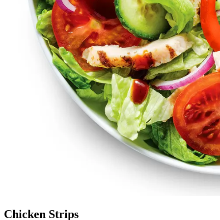
Chicken Strips​​​​‌ ‍ ​‍​‍‌‍ ‌ ​‍‌‍‍‌‌‍‌ ‌‍‍‌‌‍ ‍​‍​‍​ ‍‍​‍​‍‌ ​ ‌‍​‌‌‍ ‍‌‍‍‌‌ ‌​‌ ‍‌​‍ ‍‌‍‍‌‌‍ ​‍​‍​‍ ​​‍​‍‌‍‍​‌ ​‍‌‍‌‌‌‍‌‍​‍​‍​ ‍‍​‍​‍‌‍‍​‌ ‌​‌ ‌​‌ ​​‌ ​ ​ ‍‍​‍ ​‍ ‌‍ ‍‌‍ ‌ ​‍‌‍‌​‌‍‍‌‌‍​ ​‍ ‌‌‍​‍‌‍‍‌‌ ‌​‌‍‌‌‌ ​ ​‍ ‌‌‍‌ ‌ ​‍‌‍ ‌ ‌‌‌ ​​​‍ ‌‌ ​ ‌ ‌​‌ ‌‌‌‍‌​‌‍‍‌‌‍ ​‍ ‍‌ ‌‍‌‍‌‌‌ ​‍‌‍​ ‌‍‌‌‌‍ ​​‍ ‍‌‍​‌‌ ​​‌ ​​​‍ ‌‍‍‌‌‍ ‍‌ ‌​‌‍‌‌‌‍ ‍‌ ‌​​‍ ‌‍‌‌‌‍‌​‌‍‍‌‌ ‌​​‍ ‌‍ ‌‌‍ ‌‍‌​‌‍‌‌​ ‌‌ ​​‌ ​‍‌‍‌‌‌ ​ ‌‍‌‌‌‍ ‍‌ ‌​‌‍​‌‌ ‌​‌‍‍‌‌‍ ‌‍ ‍​ ‍ ‌‍‍‌‌‍‌​​ ‌​ ​ ​ ‌ ​ ‍​​ ‌​‌‍‌‍​ ‍​‌‍​ ​ ​‍​‍ ‌​ ‌ ​ ‌‍​ ​‍‌‍‌‍​‍ ‌​ ‌​​ ‍‌​ ‍​‌‍‌‍​‍ ‌​ ‍‌​ ​ ‌‍‌​​ ‍‌​‍ ‌‌‍​‍​ ‌‍‌‍​ ​ ​‍‌‍​ ​ ‍​‌‍‌‍‌‍​ ​ ‍​​ ‌‌​ ‌‍​ ‌‍​ ‍ ‌ ‌​‌ ‍‌‌ ​​‌‍‌‌​ ‌‌ ​​‌ ​‍‌‍ ‌‍‌​‌ ‌‌‌‍​ ‌ ‌​​ ‍ ‌ ​​‌‍​‌‌ ‌​‌‍‍​​ ‌‌‍ ‍‌‍​‌‌‍ ‌‌‍‌‌​‍‌‌​ ‌‌‌​​‍‌‌ ‌‍‍ ‌‍‌‌‌ ‍‌​‍‌‌​ ​ ‌​‌​​‍‌‌​ ​ ‌​‌​​‍‌‌​ ​‍​ ​‍‌‍‌‌‌‍ ‍​‍‌‌​ ​‍​ ​‍​‍‌‌​ ‌‌‌​‌​​‍ ‍‌ ‌‍‌‍​‌‌‍ ​‌ ‌‌‌‍‌‌​ ‌‍​‍‌‍​‌‌ ​ ‌‍‌‌‌‌‌‌‌ ​‍‌‍ ​​ ‌‌‍‍​‌ ‌​‌ ‌​‌ ​​‌ ​ ​‍‌‌​ ​ ‌​​‌​‍‌‌​ ​‍‌​‌‍​‍‌‌​ ​‍‌​‌‍‌‍ ‍‌‍ ‌ ​‍‌‍‌​‌‍‍‌‌‍​ ​‍ ‌‌‍​‍‌‍‍‌‌ ‌​‌‍‌‌‌ ​ ​‍ ‌‌‍‌ ‌ ​‍‌‍ ‌ ‌‌‌ ​​​‍ ‌‌ ​ ‌ ‌​‌ ‌‌‌‍‌​‌‍‍‌‌‍ ​‍ ‍‌ ‌‍‌‍‌‌‌ ​‍‌‍​ ‌‍‌‌‌‍ ​​‍ ‍‌‍​‌‌ ​​‌ ​​​‍‌‍‌‍‍‌‌‍‌​​ ‌​ ​ ​ ‌ ​ ‍​​ ‌​‌‍‌‍​ ‍​‌‍​ ​ ​‍​‍ ‌​ ‌ ​ ‌‍​ ​‍‌‍‌‍​‍ ‌​ ‌​​ ‍‌​ ‍​‌‍‌‍​‍ ‌​ ‍‌​ ​ ‌‍‌​​ ‍‌​‍ ‌‌‍​‍​ ‌‍‌‍​ ​ ​‍‌‍​ ​ ‍​‌‍‌‍‌‍​ ​ ‍​​ ‌‌​ ‌‍​ ‌‍​‍‌‍‌ ‌​‌ ‍‌‌ ​​‌‍‌‌​ ‌‌ ​​‌ ​‍‌‍ ‌‍‌​‌ ‌‌‌‍​ ‌ ‌​​‍‌‍‌ ​​‌‍​‌‌ ‌​‌‍‍​​ ‌‌‍ ‍‌‍​‌‌‍ ‌‌‍‌‌​‍‌‌​ ‌‌‌​​‍‌‌ ‌‍‍ ‌‍‌‌‌ ‍‌​‍‌‌​ ​ ‌​‌​​‍‌‌​ ​ ‌​‌​​‍‌‌​ ​‍​ ​‍‌‍‌‌‌‍ ‍​‍‌‌​ ​‍​ ​‍​‍‌‌​ ‌‌‌​‌​​‍ ‍‌ ‌‍‌‍​‌‌‍ ​‌ ‌‌‌‍‌‌​‍‌‍‌ ​​‌‍‌‌‌ ​‍‌ ​ ‌ ​​‌‍‌‌‌‍​ ‌ ‌​‌‍‍‌‌ ‌‍‌‍‌‌​ ‌‌ ​​‌ ‌‌‌‍​‍‌‍ ​‌‍‍‌‌ ​ ‌‍‍​‌‍‌‌‌‍‌​​‍​‍‌ ‌