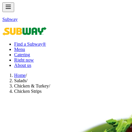
Subway
Find a Subway®
Menu
Catering
Right now
About us
Home
/
Salads​​​​‌ ‍ ​‍​‍‌‍ ‌ ​‍‌‍‍‌‌‍‌ ‌‍‍‌‌‍ ‍​‍​‍​ ‍‍​‍​‍‌ ​ ‌‍​‌‌‍ ‍‌‍‍‌‌ ‌​‌ ‍‌​‍ ‍‌‍‍‌‌‍ ​‍​‍​‍ ​​‍​‍‌‍‍​‌ ​‍‌‍‌‌‌‍‌‍​‍​‍​ ‍‍​‍​‍‌‍‍​‌ ‌​‌ ‌​‌ ​​‌ ​ ​ ‍‍​‍ ​‍ ‌‍ ‍‌‍ ‌ ​‍‌‍‌​‌‍‍‌‌‍​ ​‍ ‌‌‍​‍‌‍‍‌‌ ‌​‌‍‌‌‌ ​ ​‍ ‌‌‍‌ ‌ ​‍‌‍ ‌ ‌‌‌ ​​​‍ ‌‌ ​ ‌ ‌​‌ ‌‌‌‍‌​‌‍‍‌‌‍ ​‍ ‍‌ ‌‍‌‍‌‌‌ ​‍‌‍​ ‌‍‌‌‌‍ ​​‍ ‍‌‍​‌‌ ​​‌ ​​​‍ ‌‍‍‌‌‍ ‍‌ ‌​‌‍‌‌‌‍ ‍‌ ‌​​‍ ‌‍‌‌‌‍‌​‌‍‍‌‌ ‌​​‍ ‌‍ ‌‌‍ ‌‍‌​‌‍‌‌​ ‌‌ ​​‌ ​‍‌‍‌‌‌ ​ ‌‍‌‌‌‍ ‍‌ ‌​‌‍​‌‌ ‌​‌‍‍‌‌‍ ‌‍ ‍​ ‍ ‌‍‍‌‌‍‌​​ ‌​ ‍‌​ ‍​‌‍​‌​ ‍‌​ ​‍​ ‌ ​ ‌​​ ‍‌​‍ ‌​ ‌ ​ ‍‌​ ​ ​ ‍‌​‍ ‌​ ‌​​ ​​​ ​ ​ ‍‌​‍ ‌‌‍​‌‌‍‌‍​ ‍​‌‍‌​​‍ ‌‌‍​‍‌‍‌‌​ ​ ​ ‌‍​ ‌ ​ ‌ ‌‍​ ‌‍‌‌​ ‌​​ ‌‌‌‍‌‍‌‍​‍​ ‍ ‌ ‌​‌ ‍‌‌ ​​‌‍‌‌​ ‌‌‍​ ‌‍​‌‌ ‌​‌‍‌‌‌‍‌ ‌‍ ‌ ​‍‌ ‍‌​ ‍ ‌ ​​‌‍​‌‌ ‌​‌‍‍​​ ‌‌‍ ‍‌‍​‌‌‍ ‌‌‍‌‌​‍‌‌​ ‌‌‌​​‍‌‌ ‌‍‍ ‌‍‌‌‌ ‍‌​‍‌‌​ ​ ‌​‌​​‍‌‌​ ​ ‌​‌​​‍‌‌​ ​‍​ ​‍‌‍‌‌‌‍ ‍​‍‌‌​ ​‍​ ​‍​‍‌‌​ ‌‌‌​‌​​‍ ‍‌ ‌‍‌‍​‌‌‍ ​‌ ‌‌‌‍‌‌​ ‌‍​‍‌‍​‌‌ ​ ‌‍‌‌‌‌‌‌‌ ​‍‌‍ ​​ ‌‌‍‍​‌ ‌​‌ ‌​‌ ​​‌ ​ ​‍‌‌​ ​ ‌​​‌​‍‌‌​ ​‍‌​‌‍​‍‌‌​ ​‍‌​‌‍‌‍ ‍‌‍ ‌ ​‍‌‍‌​‌‍‍‌‌‍​ ​‍ ‌‌‍​‍‌‍‍‌‌ ‌​‌‍‌‌‌ ​ ​‍ ‌‌‍‌ ‌ ​‍‌‍ ‌ ‌‌‌ ​​​‍ ‌‌ ​ ‌ ‌​‌ ‌‌‌‍‌​‌‍‍‌‌‍ ​‍ ‍‌ ‌‍‌‍‌‌‌ ​‍‌‍​ ‌‍‌‌‌‍ ​​‍ ‍‌‍​‌‌ ​​‌ ​​​‍‌‍‌‍‍‌‌‍‌​​ ‌​ ‍‌​ ‍​‌‍​‌​ ‍‌​ ​‍​ ‌ ​ ‌​​ ‍‌​‍ ‌​ ‌ ​ ‍‌​ ​ ​ ‍‌​‍ ‌​ ‌​​ ​​​ ​ ​ ‍‌​‍ ‌‌‍​‌‌‍‌‍​ ‍​‌‍‌​​‍ ‌‌‍​‍‌‍‌‌​ ​ ​ ‌‍​ ‌ ​ ‌ ‌‍​ ‌‍‌‌​ ‌​​ ‌‌‌‍‌‍‌‍​‍​‍‌‍‌ ‌​‌ ‍‌‌ ​​‌‍‌‌​ ‌‌‍​ ‌‍​‌‌ ‌​‌‍‌‌‌‍‌ ‌‍ ‌ ​‍‌ ‍‌​‍‌‍‌ ​​‌‍​‌‌ ‌​‌‍‍​​ ‌‌‍ ‍‌‍​‌‌‍ ‌‌‍‌‌​‍‌‌​ ‌‌‌​​‍‌‌ ‌‍‍ ‌‍‌‌‌ ‍‌​‍‌‌​ ​ ‌​‌​​‍‌‌​ ​ ‌​‌​​‍‌‌​ ​‍​ ​‍‌‍‌‌‌‍ ‍​‍‌‌​ ​‍​ ​‍​‍‌‌​ ‌‌‌​‌​​‍ ‍‌ ‌‍‌‍​‌‌‍ ​‌ ‌‌‌‍‌‌​‍‌‍‌ ​​‌‍‌‌‌ ​‍‌ ​ ‌ ​​‌‍‌‌‌‍​ ‌ ‌​‌‍‍‌‌ ‌‍‌‍‌‌​ ‌‌ ​​‌ ‌‌‌‍​‍‌‍ ​‌‍‍‌‌ ​ ‌‍‍​‌‍‌‌‌‍‌​​‍​‍‌ ‌
/
Chicken & Turkey​​​​‌ ‍ ​‍​‍‌‍ ‌ ​‍‌‍‍‌‌‍‌ ‌‍‍‌‌‍ ‍​‍​‍​ ‍‍​‍​‍‌ ​ ‌‍​‌‌‍ ‍‌‍‍‌‌ ‌​‌ ‍‌​‍ ‍‌‍‍‌‌‍ ​‍​‍​‍ ​​‍​‍‌‍‍​‌ ​‍‌‍‌‌‌‍‌‍​‍​‍​ ‍‍​‍​‍‌‍‍​‌ ‌​‌ ‌​‌ ​​‌ ​ ​ ‍‍​‍ ​‍ ‌‍ ‍‌‍ ‌ ​‍‌‍‌​‌‍‍‌‌‍​ ​‍ ‌‌‍​‍‌‍‍‌‌ ‌​‌‍‌‌‌ ​ ​‍ ‌‌‍‌ ‌ ​‍‌‍ ‌ ‌‌‌ ​​​‍ ‌‌ ​ ‌ ‌​‌ ‌‌‌‍‌​‌‍‍‌‌‍ ​‍ ‍‌ ‌‍‌‍‌‌‌ ​‍‌‍​ ‌‍‌‌‌‍ ​​‍ ‍‌‍​‌‌ ​​‌ ​​​‍ ‌‍‍‌‌‍ ‍‌ ‌​‌‍‌‌‌‍ ‍‌ ‌​​‍ ‌‍‌‌‌‍‌​‌‍‍‌‌ ‌​​‍ ‌‍ ‌‌‍ ‌‍‌​‌‍‌‌​ ‌‌ ​​‌ ​‍‌‍‌‌‌ ​ ‌‍‌‌‌‍ ‍‌ ‌​‌‍​‌‌ ‌​‌‍‍‌‌‍ ‌‍ ‍​ ‍ ‌‍‍‌‌‍‌​​ ‌​ ​ ​ ‍‌​ ‌‌‌‍​‍‌‍‌​​ ‌‌‌‍​‍‌‍‌‍​‍ ‌​ ​​​ ‌‌​ ​​​ ‌‌​‍ ‌​ ‌​‌‍​‍​ ‌​​ ‌​​‍ ‌‌‍​‍​ ‌‍‌‍​ ​ ‍‌​‍ ‌​ ‌ ‌‍‌‌‌‍​ ​ ‍‌​ ‌‍‌‍‌‍‌‍​‍​ ​​‌‍‌​‌‍‌‍​ ‌​‌‍​‍​ ‍ ‌ ‌​‌ ‍‌‌ ​​‌‍‌‌​ ‌‌ ​ ‌ ‌‌‌‍​‍‌‍​ ‌‍​‌‌ ‌​‌‍‌‌‌‍‌ ‌‍ ‌ ​‍‌ ‍‌​ ‍ ‌ ​​‌‍​‌‌ ‌​‌‍‍​​ ‌‌‍ ‍‌‍​‌‌‍ ‌‌‍‌‌​‍‌‌​ ‌‌‌​​‍‌‌ ‌‍‍ ‌‍‌‌‌ ‍‌​‍‌‌​ ​ ‌​‌​​‍‌‌​ ​ ‌​‌​​‍‌‌​ ​‍​ ​‍‌‍‌‌‌‍ ‍​‍‌‌​ ​‍​ ​‍​‍‌‌​ ‌‌‌​‌​​‍ ‍‌ ‌‍‌‍​‌‌‍ ​‌ ‌‌‌‍‌‌​ ‌‍​‍‌‍​‌‌ ​ ‌‍‌‌‌‌‌‌‌ ​‍‌‍ ​​ ‌‌‍‍​‌ ‌​‌ ‌​‌ ​​‌ ​ ​‍‌‌​ ​ ‌​​‌​‍‌‌​ ​‍‌​‌‍​‍‌‌​ ​‍‌​‌‍‌‍ ‍‌‍ ‌ ​‍‌‍‌​‌‍‍‌‌‍​ ​‍ ‌‌‍​‍‌‍‍‌‌ ‌​‌‍‌‌‌ ​ ​‍ ‌‌‍‌ ‌ ​‍‌‍ ‌ ‌‌‌ ​​​‍ ‌‌ ​ ‌ ‌​‌ ‌‌‌‍‌​‌‍‍‌‌‍ ​‍ ‍‌ ‌‍‌‍‌‌‌ ​‍‌‍​ ‌‍‌‌‌‍ ​​‍ ‍‌‍​‌‌ ​​‌ ​​​‍‌‍‌‍‍‌‌‍‌​​ ‌​ ​ ​ ‍‌​ ‌‌‌‍​‍‌‍‌​​ ‌‌‌‍​‍‌‍‌‍​‍ ‌​ ​​​ ‌‌​ ​​​ ‌‌​‍ ‌​ ‌​‌‍​‍​ ‌​​ ‌​​‍ ‌‌‍​‍​ ‌‍‌‍​ ​ ‍‌​‍ ‌​ ‌ ‌‍‌‌‌‍​ ​ ‍‌​ ‌‍‌‍‌‍‌‍​‍​ ​​‌‍‌​‌‍‌‍​ ‌​‌‍​‍​‍‌‍‌ ‌​‌ ‍‌‌ ​​‌‍‌‌​ ‌‌ ​ ‌ ‌‌‌‍​‍‌‍​ ‌‍​‌‌ ‌​‌‍‌‌‌‍‌ ‌‍ ‌ ​‍‌ ‍‌​‍‌‍‌ ​​‌‍​‌‌ ‌​‌‍‍​​ ‌‌‍ ‍‌‍​‌‌‍ ‌‌‍‌‌​‍‌‌​ ‌‌‌​​‍‌‌ ‌‍‍ ‌‍‌‌‌ ‍‌​‍‌‌​ ​ ‌​‌​​‍‌‌​ ​ ‌​‌​​‍‌‌​ ​‍​ ​‍‌‍‌‌‌‍ ‍​‍‌‌​ ​‍​ ​‍​‍‌‌​ ‌‌‌​‌​​‍ ‍‌ ‌‍‌‍​‌‌‍ ​‌ ‌‌‌‍‌‌​‍‌‍‌ ​​‌‍‌‌‌ ​‍‌ ​ ‌ ​​‌‍‌‌‌‍​ ‌ ‌​‌‍‍‌‌ ‌‍‌‍‌‌​ ‌‌ ​​‌ ‌‌‌‍​‍‌‍ ​‌‍‍‌‌ ​ ‌‍‍​‌‍‌‌‌‍‌​​‍​‍‌ ‌
/
Chicken Strips​​​​‌ ‍ ​‍​‍‌‍ ‌ ​‍‌‍‍‌‌‍‌ ‌‍‍‌‌‍ ‍​‍​‍​ ‍‍​‍​‍‌ ​ ‌‍​‌‌‍ ‍‌‍‍‌‌ ‌​‌ ‍‌​‍ ‍‌‍‍‌‌‍ ​‍​‍​‍ ​​‍​‍‌‍‍​‌ ​‍‌‍‌‌‌‍‌‍​‍​‍​ ‍‍​‍​‍‌‍‍​‌ ‌​‌ ‌​‌ ​​‌ ​ ​ ‍‍​‍ ​‍ ‌‍ ‍‌‍ ‌ ​‍‌‍‌​‌‍‍‌‌‍​ ​‍ ‌‌‍​‍‌‍‍‌‌ ‌​‌‍‌‌‌ ​ ​‍ ‌‌‍‌ ‌ ​‍‌‍ ‌ ‌‌‌ ​​​‍ ‌‌ ​ ‌ ‌​‌ ‌‌‌‍‌​‌‍‍‌‌‍ ​‍ ‍‌ ‌‍‌‍‌‌‌ ​‍‌‍​ ‌‍‌‌‌‍ ​​‍ ‍‌‍​‌‌ ​​‌ ​​​‍ ‌‍‍‌‌‍ ‍‌ ‌​‌‍‌‌‌‍ ‍‌ ‌​​‍ ‌‍‌‌‌‍‌​‌‍‍‌‌ ‌​​‍ ‌‍ ‌‌‍ ‌‍‌​‌‍‌‌​ ‌‌ ​​‌ ​‍‌‍‌‌‌ ​ ‌‍‌‌‌‍ ‍‌ ‌​‌‍​‌‌ ‌​‌‍‍‌‌‍ ‌‍ ‍​ ‍ ‌‍‍‌‌‍‌​​ ‌​ ​ ​ ‌ ​ ‍​​ ‌​‌‍‌‍​ ‍​‌‍​ ​ ​‍​‍ ‌​ ‌ ​ ‌‍​ ​‍‌‍‌‍​‍ ‌​ ‌​​ ‍‌​ ‍​‌‍‌‍​‍ ‌​ ‍‌​ ​ ‌‍‌​​ ‍‌​‍ ‌‌‍​‍​ ‌‍‌‍​ ​ ​‍‌‍​ ​ ‍​‌‍‌‍‌‍​ ​ ‍​​ ‌‌​ ‌‍​ ‌‍​ ‍ ‌ ‌​‌ ‍‌‌ ​​‌‍‌‌​ ‌‌ ​​‌ ​‍‌‍ ‌‍‌​‌ ‌‌‌‍​ ‌ ‌​​ ‍ ‌ ​​‌‍​‌‌ ‌​‌‍‍​​ ‌‌‍ ‍‌‍​‌‌‍ ‌‌‍‌‌​‍‌‌​ ‌‌‌​​‍‌‌ ‌‍‍ ‌‍‌‌‌ ‍‌​‍‌‌​ ​ ‌​‌​​‍‌‌​ ​ ‌​‌​​‍‌‌​ ​‍​ ​‍‌‍‌‌‌‍ ‍​‍‌‌​ ​‍​ ​‍​‍‌‌​ ‌‌‌​‌​​‍ ‍‌ ‌‍‌‍​‌‌‍ ​‌ ‌‌‌‍‌‌​ ‌‍​‍‌‍​‌‌ ​ ‌‍‌‌‌‌‌‌‌ ​‍‌‍ ​​ ‌‌‍‍​‌ ‌​‌ ‌​‌ ​​‌ ​ ​‍‌‌​ ​ ‌​​‌​‍‌‌​ ​‍‌​‌‍​‍‌‌​ ​‍‌​‌‍‌‍ ‍‌‍ ‌ ​‍‌‍‌​‌‍‍‌‌‍​ ​‍ ‌‌‍​‍‌‍‍‌‌ ‌​‌‍‌‌‌ ​ ​‍ ‌‌‍‌ ‌ ​‍‌‍ ‌ ‌‌‌ ​​​‍ ‌‌ ​ ‌ ‌​‌ ‌‌‌‍‌​‌‍‍‌‌‍ ​‍ ‍‌ ‌‍‌‍‌‌‌ ​‍‌‍​ ‌‍‌‌‌‍ ​​‍ ‍‌‍​‌‌ ​​‌ ​​​‍‌‍‌‍‍‌‌‍‌​​ ‌​ ​ ​ ‌ ​ ‍​​ ‌​‌‍‌‍​ ‍​‌‍​ ​ ​‍​‍ ‌​ ‌ ​ ‌‍​ ​‍‌‍‌‍​‍ ‌​ ‌​​ ‍‌​ ‍​‌‍‌‍​‍ ‌​ ‍‌​ ​ ‌‍‌​​ ‍‌​‍ ‌‌‍​‍​ ‌‍‌‍​ ​ ​‍‌‍​ ​ ‍​‌‍‌‍‌‍​ ​ ‍​​ ‌‌​ ‌‍​ ‌‍​‍‌‍‌ ‌​‌ ‍‌‌ ​​‌‍‌‌​ ‌‌ ​​‌ ​‍‌‍ ‌‍‌​‌ ‌‌‌‍​ ‌ ‌​​‍‌‍‌ ​​‌‍​‌‌ ‌​‌‍‍​​ ‌‌‍ ‍‌‍​‌‌‍ ‌‌‍‌‌​‍‌‌​ ‌‌‌​​‍‌‌ ‌‍‍ ‌‍‌‌‌ ‍‌​‍‌‌​ ​ ‌​‌​​‍‌‌​ ​ ‌​‌​​‍‌‌​ ​‍​ ​‍‌‍‌‌‌‍ ‍​‍‌‌​ ​‍​ ​‍​‍‌‌​ ‌‌‌​‌​​‍ ‍‌ ‌‍‌‍​‌‌‍ ​‌ ‌‌‌‍‌‌​‍‌‍‌ ​​‌‍‌‌‌ ​‍‌ ​ ‌ ​​‌‍‌‌‌‍​ ‌ ‌​‌‍‍‌‌ ‌‍‌‍‌‌​ ‌‌ ​​‌ ‌‌‌‍​‍‌‍ ​‌‍‍‌‌ ​ ‌‍‍​‌‍‌‌‌‍‌​​‍​‍‌ ‌