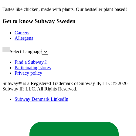
Tastes like chicken, made with plants. Our bestseller plant-based!​​​​‌ ‍ ​‍​‍‌‍ ‌ ​‍‌‍‍‌‌‍‌ ‌‍‍‌‌‍ ‍​‍​‍​ ‍‍​‍​‍‌ ​ ‌‍​‌‌‍ ‍‌‍‍‌‌ ‌​‌ ‍‌​‍ ‍‌‍‍‌‌‍ ​‍​‍​‍ ​​‍​‍‌‍‍​‌ ​‍‌‍‌‌‌‍‌‍​‍​‍​ ‍‍​‍​‍‌‍‍​‌ ‌​‌ ‌​‌ ​​‌ ​ ​ ‍‍​‍ ​‍ ‌‍ ‍‌‍ ‌ ​‍‌‍‌​‌‍‍‌‌‍​ ​‍ ‌‌‍​‍‌‍‍‌‌ ‌​‌‍‌‌‌ ​ ​‍ ‌‌‍‌ ‌ ​‍‌‍ ‌ ‌‌‌ ​​​‍ ‌‌ ​ ‌ ‌​‌ ‌‌‌‍‌​‌‍‍‌‌‍ ​‍ ‍‌ ‌‍‌‍‌‌‌ ​‍‌‍​ ‌‍‌‌‌‍ ​​‍ ‍‌‍​‌‌ ​​‌ ​​​‍ ‌‍‍‌‌‍ ‍‌ ‌​‌‍‌‌‌‍ ‍‌ ‌​​‍ ‌‍‌‌‌‍‌​‌‍‍‌‌ ‌​​‍ ‌‍ ‌‌‍ ‌‍‌​‌‍‌‌​ ‌‌ ​​‌ ​‍‌‍‌‌‌ ​ ‌‍‌‌‌‍ ‍‌ ‌​‌‍​‌‌ ‌​‌‍‍‌‌‍ ‌‍ ‍​ ‍ ‌‍‍‌‌‍‌​​ ‌‌‍‌‍​ ‍‌‌‍​‌​ ​‌​ ‍‌​ ‌‍​ ​‍​ ‌‍​‍ ‌​ ‌‍​ ‌‍​ ‍‌​ ​‍​‍ ‌​ ‌​​ ​ ​ ‍​​ ‌‍​‍ ‌​ ‍‌‌‍‌​​ ‍‌​ ‍‌​‍ ‌​ ‍‌‌‍​ ​ ‌ ‌‍​‌‌‍‌​​ ‌‍‌‍‌​​ ​‍​ ‌‍​ ‌‍‌‍‌‌‌‍​ ​ ‍ ‌ ‌​‌ ‍‌‌ ​​‌‍‌‌​ ‌‌ ​​‌ ​‍‌‍ ‌‍‌​‌ ‌‌‌‍​ ‌ ‌​​ ‍ ‌ ​​‌‍​‌‌ ‌​‌‍‍​​ ‌‌‍‌​‌‍‌‌‌ ​ ‌‍​ ‌ ​‍‌‍‍‌‌ ​​‌ ‌​‌‍‍‌‌‍ ‌‍ ‍​‍‌‌​ ‌‌‌​​‍‌‌ ‌‍‍ ‌‍‌‌‌ ‍‌​‍‌‌​ ​ ‌​‌​​‍‌‌​ ​ ‌​‌​​‍‌‌​ ​‍​ ​‍‌‍‌‌‌‍ ‍​‍‌‌​ ​‍​ ​‍​‍‌‌​ ‌‌‌​‌​​‍ ‍‌ ‌‍‌‍​‌‌‍ ​‌ ‌‌‌‍‌‌​‍ ‍‌ ‌‍‌‍​‌‌‍ ​‌ ‌‌‌‍‌‌​‍‌‌​ ‌‌‌​​‍‌‌ ‌‍‍ ‌‍‌‌‌ ‍‌​‍‌‌​ ​ ‌​‌​​‍‌‌​ ​ ‌​‌​​‍‌‌​ ​‍​ ​‍‌‍​‍‌‍​‌‌‍‌​‌‍‌‍​ ​‌​ ‍​​ ‍​‌‍​‌​ ‌ ​ ‍​​ ​‍​ ‌ ​‍‌‌​ ​‍​ ​‍​‍‌‌​ ‌‌‌​‌​​‍ ‍‌‍​ ‌‍‍​‌‍‍‌‌‍ ​‌‍‌​‌ ​‍‌‍‌‌‌‍ ‍​‍‌‌​ ‌‌‌​​‍‌‌ ‌‍‍ ‌‍‌‌‌ ‍‌​‍‌‌​ ​ ‌​‌​​‍‌‌​ ​ ‌​‌​​‍‌‌​ ​‍​ ​‍​ ‌‌​ ‌‍‌‍​‍​ ​​​ ​‌‌‍‌​​ ​​​ ‌‌‌‍​‍​ ‍​‌‍​ ‌‍‌​​‍‌‌​ ​‍​ ​‍​‍‌‌​ ‌‌‌​‌​​‍ ‍‌ ‌​‌‍‌‌‌ ‍​‌ ‌​​ ‌‍​‍‌‍​‌‌ ​ ‌‍‌‌‌‌‌‌‌ ​‍‌‍ ​​ ‌‌‍‍​‌ ‌​‌ ‌​‌ ​​‌ ​ ​‍‌‌​ ​ ‌​​‌​‍‌‌​ ​‍‌​‌‍​‍‌‌​ ​‍‌​‌‍‌‍ ‍‌‍ ‌ ​‍‌‍‌​‌‍‍‌‌‍​ ​‍ ‌‌‍​‍‌‍‍‌‌ ‌​‌‍‌‌‌ ​ ​‍ ‌‌‍‌ ‌ ​‍‌‍ ‌ ‌‌‌ ​​​‍ ‌‌ ​ ‌ ‌​‌ ‌‌‌‍‌​‌‍‍‌‌‍ ​‍ ‍‌ ‌‍‌‍‌‌‌ ​‍‌‍​ ‌‍‌‌‌‍ ​​‍ ‍‌‍​‌‌ ​​‌ ​​​‍‌‍‌‍‍‌‌‍‌​​ ‌‌‍‌‍​ ‍‌‌‍​‌​ ​‌​ ‍‌​ ‌‍​ ​‍​ ‌‍​‍ ‌​ ‌‍​ ‌‍​ ‍‌​ ​‍​‍ ‌​ ‌​​ ​ ​ ‍​​ ‌‍​‍ ‌​ ‍‌‌‍‌​​ ‍‌​ ‍‌​‍ ‌​ ‍‌‌‍​ ​ ‌ ‌‍​‌‌‍‌​​ ‌‍‌‍‌​​ ​‍​ ‌‍​ ‌‍‌‍‌‌‌‍​ ​‍‌‍‌ ‌​‌ ‍‌‌ ​​‌‍‌‌​ ‌‌ ​​‌ ​‍‌‍ ‌‍‌​‌ ‌‌‌‍​ ‌ ‌​​‍‌‍‌ ​​‌‍​‌‌ ‌​‌‍‍​​ ‌‌‍‌​‌‍‌‌‌ ​ ‌‍​ ‌ ​‍‌‍‍‌‌ ​​‌ ‌​‌‍‍‌‌‍ ‌‍ ‍​‍‌‌​ ‌‌‌​​‍‌‌ ‌‍‍ ‌‍‌‌‌ ‍‌​‍‌‌​ ​ ‌​‌​​‍‌‌​ ​ ‌​‌​​‍‌‌​ ​‍​ ​‍‌‍‌‌‌‍ ‍​‍‌‌​ ​‍​ ​‍​‍‌‌​ ‌‌‌​‌​​‍ ‍‌ ‌‍‌‍​‌‌‍ ​‌ ‌‌‌‍‌‌​‍ ‍‌ ‌‍‌‍​‌‌‍ ​‌ ‌‌‌‍‌‌​‍‌‌​ ‌‌‌​​‍‌‌ ‌‍‍ ‌‍‌‌‌ ‍‌​‍‌‌​ ​ ‌​‌​​‍‌‌​ ​ ‌​‌​​‍‌‌​ ​‍​ ​‍‌‍​‍‌‍​‌‌‍‌​‌‍‌‍​ ​‌​ ‍​​ ‍​‌‍​‌​ ‌ ​ ‍​​ ​‍​ ‌ ​‍‌‌​ ​‍​ ​‍​‍‌‌​ ‌‌‌​‌​​‍ ‍‌‍​ ‌‍‍​‌‍‍‌‌‍ ​‌‍‌​‌ ​‍‌‍‌‌‌‍ ‍​‍‌‌​ ‌‌‌​​‍‌‌ ‌‍‍ ‌‍‌‌‌ ‍‌​‍‌‌​ ​ ‌​‌​​‍‌‌​ ​ ‌​‌​​‍‌‌​ ​‍​ ​‍​ ‌‌​ ‌‍‌‍​‍​ ​​​ ​‌‌‍‌​​ ​​​ ‌‌‌‍​‍​ ‍​‌‍​ ‌‍‌​​‍‌‌​ ​‍​ ​‍​‍‌‌​ ‌‌‌​‌​​‍ ‍‌ ‌​‌‍‌‌‌ ‍​‌ ‌​​‍‌‍‌ ​​‌‍‌‌‌ ​‍‌ ​ ‌ ​​‌‍‌‌‌‍​ ‌ ‌​‌‍‍‌‌ ‌‍‌‍‌‌​ ‌‌ ​​‌ ‌‌‌‍​‍‌‍ ​‌‍‍‌‌ ​ ‌‍‍​‌‍‌‌‌‍‌​​‍​‍‌ ‌
Get to know Subway Sweden​​​​‌ ‍ ​‍​‍‌‍ ‌ ​‍‌‍‍‌‌‍‌ ‌‍‍‌‌‍ ‍​‍​‍​ ‍‍​‍​‍‌ ​ ‌‍​‌‌‍ ‍‌‍‍‌‌ ‌​‌ ‍‌​‍ ‍‌‍‍‌‌‍ ​‍​‍​‍ ​​‍​‍‌‍‍​‌ ​‍‌‍‌‌‌‍‌‍​‍​‍​ ‍‍​‍​‍‌‍‍​‌ ‌​‌ ‌​‌ ​​‌ ​ ​ ‍‍​‍ ​‍ ‌‍ ‍‌‍ ‌ ​‍‌‍‌​‌‍‍‌‌‍​ ​‍ ‌‌‍​‍‌‍‍‌‌ ‌​‌‍‌‌‌ ​ ​‍ ‌‌‍‌ ‌ ​‍‌‍ ‌ ‌‌‌ ​​​‍ ‌‌ ​ ‌ ‌​‌ ‌‌‌‍‌​‌‍‍‌‌‍ ​‍ ‍‌ ‌‍‌‍‌‌‌ ​‍‌‍​ ‌‍‌‌‌‍ ​​‍ ‍‌‍​‌‌ ​​‌ ​​​‍ ‌‍‍‌‌‍ ‍‌ ‌​‌‍‌‌‌‍ ‍‌ ‌​​‍ ‌‍‌‌‌‍‌​‌‍‍‌‌ ‌​​‍ ‌‍ ‌‌‍ ‌‍‌​‌‍‌‌​ ‌‌ ​​‌ ​‍‌‍‌‌‌ ​ ‌‍‌‌‌‍ ‍‌ ‌​‌‍​‌‌ ‌​‌‍‍‌‌‍ ‌‍ ‍​ ‍ ‌‍‍‌‌‍‌​​ ‌​ ​‍​ ‌ ‌‍​ ​ ‍​​ ‌ ​ ​‌‌‍‌‌​ ‌‌​‍ ‌​ ​‌‌‍​‌‌‍‌‍‌‍‌​​‍ ‌​ ‌​‌‍‌​​ ‌​​ ​ ​‍ ‌​ ‍​​ ‌ ​ ‍​​ ‌‌​‍ ‌‌‍​‌​ ​ ‌‍​ ​ ‍​​ ‌‍​ ‌‍​ ‌​​ ‌‌​ ​ ‌‍‌‌​ ‌‌‌‍​‍​ ‍ ‌ ‌​‌ ‍‌‌ ​​‌‍‌‌​ ‌‌ ‌ ‌‍‌‌‌‍​‍‌ ​ ‌‍‍‌‌ ‌​‌‍‌‌‌​‌‍‌‍ ‌‍ ‌ ‌​‌‍‌‌‌ ​‍​ ‍ ‌ ​​‌‍​‌‌ ‌​‌‍‍​​ ‌‌ ‌​‌‍‍‌‌ ‌​‌‍ ​‌‍‌‌​‍‌‌​ ‌‌‌​​‍‌‌ ‌‍‍ ‌‍‌‌‌ ‍‌​‍‌‌​ ​ ‌​‌​​‍‌‌​ ​ ‌​‌​​‍‌‌​ ​‍​ ​‍‌‍‌‌‌‍ ‍​‍‌‌​ ​‍​ ​‍​‍‌‌​ ‌‌‌​‌​​‍ ‍‌ ‌‍‌‍​‌‌‍ ​‌ ‌‌‌‍‌‌​ ‌‍​‍‌‍​‌‌ ​ ‌‍‌‌‌‌‌‌‌ ​‍‌‍ ​​ ‌‌‍‍​‌ ‌​‌ ‌​‌ ​​‌ ​ ​‍‌‌​ ​ ‌​​‌​‍‌‌​ ​‍‌​‌‍​‍‌‌​ ​‍‌​‌‍‌‍ ‍‌‍ ‌ ​‍‌‍‌​‌‍‍‌‌‍​ ​‍ ‌‌‍​‍‌‍‍‌‌ ‌​‌‍‌‌‌ ​ ​‍ ‌‌‍‌ ‌ ​‍‌‍ ‌ ‌‌‌ ​​​‍ ‌‌ ​ ‌ ‌​‌ ‌‌‌‍‌​‌‍‍‌‌‍ ​‍ ‍‌ ‌‍‌‍‌‌‌ ​‍‌‍​ ‌‍‌‌‌‍ ​​‍ ‍‌‍​‌‌ ​​‌ ​​​‍‌‍‌‍‍‌‌‍‌​​ ‌​ ​‍​ ‌ ‌‍​ ​ ‍​​ ‌ ​ ​‌‌‍‌‌​ ‌‌​‍ ‌​ ​‌‌‍​‌‌‍‌‍‌‍‌​​‍ ‌​ ‌​‌‍‌​​ ‌​​ ​ ​‍ ‌​ ‍​​ ‌ ​ ‍​​ ‌‌​‍ ‌‌‍​‌​ ​ ‌‍​ ​ ‍​​ ‌‍​ ‌‍​ ‌​​ ‌‌​ ​ ‌‍‌‌​ ‌‌‌‍​‍​‍‌‍‌ ‌​‌ ‍‌‌ ​​‌‍‌‌​ ‌‌ ‌ ‌‍‌‌‌‍​‍‌ ​ ‌‍‍‌‌ ‌​‌‍‌‌‌​‌‍‌‍ ‌‍ ‌ ‌​‌‍‌‌‌ ​‍​‍‌‍‌ ​​‌‍​‌‌ ‌​‌‍‍​​ ‌‌ ‌​‌‍‍‌‌ ‌​‌‍ ​‌‍‌‌​‍‌‌​ ‌‌‌​​‍‌‌ ‌‍‍ ‌‍‌‌‌ ‍‌​‍‌‌​ ​ ‌​‌​​‍‌‌​ ​ ‌​‌​​‍‌‌​ ​‍​ ​‍‌‍‌‌‌‍ ‍​‍‌‌​ ​‍​ ​‍​‍‌‌​ ‌‌‌​‌​​‍ ‍‌ ‌‍‌‍​‌‌‍ ​‌ ‌‌‌‍‌‌​‍‌‍‌ ​​‌‍‌‌‌ ​‍‌ ​ ‌ ​​‌‍‌‌‌‍​ ‌ ‌​‌‍‍‌‌ ‌‍‌‍‌‌​ ‌‌ ​​‌ ‌‌‌‍​‍‌‍ ​‌‍‍‌‌ ​ ‌‍‍​‌‍‌‌‌‍‌​​‍​‍‌ ‌
Careers​​​​‌ ‍ ​‍​‍‌‍ ‌ ​‍‌‍‍‌‌‍‌ ‌‍‍‌‌‍ ‍​‍​‍​ ‍‍​‍​‍‌ ​ ‌‍​‌‌‍ ‍‌‍‍‌‌ ‌​‌ ‍‌​‍ ‍‌‍‍‌‌‍ ​‍​‍​‍ ​​‍​‍‌‍‍​‌ ​‍‌‍‌‌‌‍‌‍​‍​‍​ ‍‍​‍​‍‌‍‍​‌ ‌​‌ ‌​‌ ​​‌ ​ ​ ‍‍​‍ ​‍ ‌‍ ‍‌‍ ‌ ​‍‌‍‌​‌‍‍‌‌‍​ ​‍ ‌‌‍​‍‌‍‍‌‌ ‌​‌‍‌‌‌ ​ ​‍ ‌‌‍‌ ‌ ​‍‌‍ ‌ ‌‌‌ ​​​‍ ‌‌ ​ ‌ ‌​‌ ‌‌‌‍‌​‌‍‍‌‌‍ ​‍ ‍‌ ‌‍‌‍‌‌‌ ​‍‌‍​ ‌‍‌‌‌‍ ​​‍ ‍‌‍​‌‌ ​​‌ ​​​‍ ‌‍‍‌‌‍ ‍‌ ‌​‌‍‌‌‌‍ ‍‌ ‌​​‍ ‌‍‌‌‌‍‌​‌‍‍‌‌ ‌​​‍ ‌‍ ‌‌‍ ‌‍‌​‌‍‌‌​ ‌‌ ​​‌ ​‍‌‍‌‌‌ ​ ‌‍‌‌‌‍ ‍‌ ‌​‌‍​‌‌ ‌​‌‍‍‌‌‍ ‌‍ ‍​ ‍ ‌‍‍‌‌‍‌​​ ‌‌‍​‌​ ​​​ ​‌​ ‍​‌‍​ ​ ‍‌‌‍‌​​ ​ ​‍ ‌​ ​ ​ ​‍‌‍​‌​ ‌‌​‍ ‌​ ‌​‌‍‌‍‌‍‌‍‌‍​‍​‍ ‌‌‍​‍‌‍‌​‌‍​‌​ ​​​‍ ‌‌‍​‍‌‍‌‌​ ​​​ ‌‍​ ​​‌‍‌​‌‍‌‍‌‍​ ​ ​ ​ ​ ​ ​​‌‍‌​​ ‍ ‌ ‌​‌ ‍‌‌ ​​‌‍‌‌​ ‌‌ ‌ ‌‍‌‌‌‍​‍‌ ​ ‌‍‍‌‌ ‌​‌‍‌‌‌​ ‍‌‍​‌‌ ‌‍‌‍‍‌‌‍‌ ‌‍​‌‌ ‌​‌‍‍‌‌‍ ‌‍ ‍‌​‍‌‌ ‌​‌‍‌‌‌‍ ‌​ ‍ ‌ ​​‌‍​‌‌ ‌​‌‍‍​​ ‌‌‍ ​‌‍​‌‌‍​‍‌‍‌‌‌‍ ​​‍‌‌​ ‌‌‌​​‍‌‌ ‌‍‍ ‌‍‌‌‌ ‍‌​‍‌‌​ ​ ‌​‌​​‍‌‌​ ​ ‌​‌​​‍‌‌​ ​‍​ ​‍‌‍‌‌‌‍ ‍​‍‌‌​ ​‍​ ​‍​‍‌‌​ ‌‌‌​‌​​‍ ‍‌ ‌‍‌‍​‌‌‍ ​‌ ‌‌‌‍‌‌​ ‌‍​‍‌‍​‌‌ ​ ‌‍‌‌‌‌‌‌‌ ​‍‌‍ ​​ ‌‌‍‍​‌ ‌​‌ ‌​‌ ​​‌ ​ ​‍‌‌​ ​ ‌​​‌​‍‌‌​ ​‍‌​‌‍​‍‌‌​ ​‍‌​‌‍‌‍ ‍‌‍ ‌ ​‍‌‍‌​‌‍‍‌‌‍​ ​‍ ‌‌‍​‍‌‍‍‌‌ ‌​‌‍‌‌‌ ​ ​‍ ‌‌‍‌ ‌ ​‍‌‍ ‌ ‌‌‌ ​​​‍ ‌‌ ​ ‌ ‌​‌ ‌‌‌‍‌​‌‍‍‌‌‍ ​‍ ‍‌ ‌‍‌‍‌‌‌ ​‍‌‍​ ‌‍‌‌‌‍ ​​‍ ‍‌‍​‌‌ ​​‌ ​​​‍‌‍‌‍‍‌‌‍‌​​ ‌‌‍​‌​ ​​​ ​‌​ ‍​‌‍​ ​ ‍‌‌‍‌​​ ​ ​‍ ‌​ ​ ​ ​‍‌‍​‌​ ‌‌​‍ ‌​ ‌​‌‍‌‍‌‍‌‍‌‍​‍​‍ ‌‌‍​‍‌‍‌​‌‍​‌​ ​​​‍ ‌‌‍​‍‌‍‌‌​ ​​​ ‌‍​ ​​‌‍‌​‌‍‌‍‌‍​ ​ ​ ​ ​ ​ ​​‌‍‌​​‍‌‍‌ ‌​‌ ‍‌‌ ​​‌‍‌‌​ ‌‌ ‌ ‌‍‌‌‌‍​‍‌ ​ ‌‍‍‌‌ ‌​‌‍‌‌‌​ ‍‌‍​‌‌ ‌‍‌‍‍‌‌‍‌ ‌‍​‌‌ ‌​‌‍‍‌‌‍ ‌‍ ‍‌​‍‌‌ ‌​‌‍‌‌‌‍ ‌​‍‌‍‌ ​​‌‍​‌‌ ‌​‌‍‍​​ ‌‌‍ ​‌‍​‌‌‍​‍‌‍‌‌‌‍ ​​‍‌‌​ ‌‌‌​​‍‌‌ ‌‍‍ ‌‍‌‌‌ ‍‌​‍‌‌​ ​ ‌​‌​​‍‌‌​ ​ ‌​‌​​‍‌‌​ ​‍​ ​‍‌‍‌‌‌‍ ‍​‍‌‌​ ​‍​ ​‍​‍‌‌​ ‌‌‌​‌​​‍ ‍‌ ‌‍‌‍​‌‌‍ ​‌ ‌‌‌‍‌‌​‍‌‍‌ ​​‌‍‌‌‌ ​‍‌ ​ ‌ ​​‌‍‌‌‌‍​ ‌ ‌​‌‍‍‌‌ ‌‍‌‍‌‌​ ‌‌ ​​‌ ‌‌‌‍​‍‌‍ ​‌‍‍‌‌ ​ ‌‍‍​‌‍‌‌‌‍‌​​‍​‍‌ ‌
Allergens​​​​‌ ‍ ​‍​‍‌‍ ‌ ​‍‌‍‍‌‌‍‌ ‌‍‍‌‌‍ ‍​‍​‍​ ‍‍​‍​‍‌ ​ ‌‍​‌‌‍ ‍‌‍‍‌‌ ‌​‌ ‍‌​‍ ‍‌‍‍‌‌‍ ​‍​‍​‍ ​​‍​‍‌‍‍​‌ ​‍‌‍‌‌‌‍‌‍​‍​‍​ ‍‍​‍​‍‌‍‍​‌ ‌​‌ ‌​‌ ​​‌ ​ ​ ‍‍​‍ ​‍ ‌‍ ‍‌‍ ‌ ​‍‌‍‌​‌‍‍‌‌‍​ ​‍ ‌‌‍​‍‌‍‍‌‌ ‌​‌‍‌‌‌ ​ ​‍ ‌‌‍‌ ‌ ​‍‌‍ ‌ ‌‌‌ ​​​‍ ‌‌ ​ ‌ ‌​‌ ‌‌‌‍‌​‌‍‍‌‌‍ ​‍ ‍‌ ‌‍‌‍‌‌‌ ​‍‌‍​ ‌‍‌‌‌‍ ​​‍ ‍‌‍​‌‌ ​​‌ ​​​‍ ‌‍‍‌‌‍ ‍‌ ‌​‌‍‌‌‌‍ ‍‌ ‌​​‍ ‌‍‌‌‌‍‌​‌‍‍‌‌ ‌​​‍ ‌‍ ‌‌‍ ‌‍‌​‌‍‌‌​ ‌‌ ​​‌ ​‍‌‍‌‌‌ ​ ‌‍‌‌‌‍ ‍‌ ‌​‌‍​‌‌ ‌​‌‍‍‌‌‍ ‌‍ ‍​ ‍ ‌‍‍‌‌‍‌​​ ‌​ ‌​​ ‍​​ ‌ ‌‍​‍​ ‌​​ ​‌​ ​​‌‍‌​​‍ ‌‌‍‌​​ ‍​‌‍​‍‌‍​‍​‍ ‌​ ‌​‌‍‌‍​ ​​​ ‌​​‍ ‌‌‍​‍​ ‌ ​ ‌ ​ ​ ​‍ ‌​ ‌‍​ ‍‌‌‍‌‍​ ‌​​ ‍​‌‍​ ​ ​‌‌‍‌‍‌‍​ ‌‍‌‍​ ‌‍​ ‌‌​ ‍ ‌ ‌​‌ ‍‌‌ ​​‌‍‌‌​ ‌‌ ‌ ‌‍‌‌‌‍​‍‌ ​ ‌‍‍‌‌ ‌​‌‍‌‌‌​ ‍‌‍​‌‌ ‌‍‌‍‍‌‌‍‌ ‌‍​‌‌ ‌​‌‍‍‌‌‍ ‌‍ ‍‌​‍‌‌ ‌​‌‍‌‌‌‍ ‌​ ‍ ‌ ​​‌‍​‌‌ ‌​‌‍‍​​ ‌‌‍ ​‌‍​‌‌‍​‍‌‍‌‌‌‍ ​​‍‌‌​ ‌‌‌​​‍‌‌ ‌‍‍ ‌‍‌‌‌ ‍‌​‍‌‌​ ​ ‌​‌​​‍‌‌​ ​ ‌​‌​​‍‌‌​ ​‍​ ​‍‌‍‌‌‌‍ ‍​‍‌‌​ ​‍​ ​‍​‍‌‌​ ‌‌‌​‌​​‍ ‍‌ ‌‍‌‍​‌‌‍ ​‌ ‌‌‌‍‌‌​ ‌‍​‍‌‍​‌‌ ​ ‌‍‌‌‌‌‌‌‌ ​‍‌‍ ​​ ‌‌‍‍​‌ ‌​‌ ‌​‌ ​​‌ ​ ​‍‌‌​ ​ ‌​​‌​‍‌‌​ ​‍‌​‌‍​‍‌‌​ ​‍‌​‌‍‌‍ ‍‌‍ ‌ ​‍‌‍‌​‌‍‍‌‌‍​ ​‍ ‌‌‍​‍‌‍‍‌‌ ‌​‌‍‌‌‌ ​ ​‍ ‌‌‍‌ ‌ ​‍‌‍ ‌ ‌‌‌ ​​​‍ ‌‌ ​ ‌ ‌​‌ ‌‌‌‍‌​‌‍‍‌‌‍ ​‍ ‍‌ ‌‍‌‍‌‌‌ ​‍‌‍​ ‌‍‌‌‌‍ ​​‍ ‍‌‍​‌‌ ​​‌ ​​​‍‌‍‌‍‍‌‌‍‌​​ ‌​ ‌​​ ‍​​ ‌ ‌‍​‍​ ‌​​ ​‌​ ​​‌‍‌​​‍ ‌‌‍‌​​ ‍​‌‍​‍‌‍​‍​‍ ‌​ ‌​‌‍‌‍​ ​​​ ‌​​‍ ‌‌‍​‍​ ‌ ​ ‌ ​ ​ ​‍ ‌​ ‌‍​ ‍‌‌‍‌‍​ ‌​​ ‍​‌‍​ ​ ​‌‌‍‌‍‌‍​ ‌‍‌‍​ ‌‍​ ‌‌​‍‌‍‌ ‌​‌ ‍‌‌ ​​‌‍‌‌​ ‌‌ ‌ ‌‍‌‌‌‍​‍‌ ​ ‌‍‍‌‌ ‌​‌‍‌‌‌​ ‍‌‍​‌‌ ‌‍‌‍‍‌‌‍‌ ‌‍​‌‌ ‌​‌‍‍‌‌‍ ‌‍ ‍‌​‍‌‌ ‌​‌‍‌‌‌‍ ‌​‍‌‍‌ ​​‌‍​‌‌ ‌​‌‍‍​​ ‌‌‍ ​‌‍​‌‌‍​‍‌‍‌‌‌‍ ​​‍‌‌​ ‌‌‌​​‍‌‌ ‌‍‍ ‌‍‌‌‌ ‍‌​‍‌‌​ ​ ‌​‌​​‍‌‌​ ​ ‌​‌​​‍‌‌​ ​‍​ ​‍‌‍‌‌‌‍ ‍​‍‌‌​ ​‍​ ​‍​‍‌‌​ ‌‌‌​‌​​‍ ‍‌ ‌‍‌‍​‌‌‍ ​‌ ‌‌‌‍‌‌​‍‌‍‌ ​​‌‍‌‌‌ ​‍‌ ​ ‌ ​​‌‍‌‌‌‍​ ‌ ‌​‌‍‍‌‌ ‌‍‌‍‌‌​ ‌‌ ​​‌ ‌‌‌‍​‍‌‍ ​‌‍‍‌‌ ​ ‌‍‍​‌‍‌‌‌‍‌​​‍​‍‌ ‌
Select Language
Find a Subway®​​​​‌ ‍ ​‍​‍‌‍ ‌ ​‍‌‍‍‌‌‍‌ ‌‍‍‌‌‍ ‍​‍​‍​ ‍‍​‍​‍‌ ​ ‌‍​‌‌‍ ‍‌‍‍‌‌ ‌​‌ ‍‌​‍ ‍‌‍‍‌‌‍ ​‍​‍​‍ ​​‍​‍‌‍‍​‌ ​‍‌‍‌‌‌‍‌‍​‍​‍​ ‍‍​‍​‍‌‍‍​‌ ‌​‌ ‌​‌ ​​‌ ​ ​ ‍‍​‍ ​‍ ‌‍ ‍‌‍ ‌ ​‍‌‍‌​‌‍‍‌‌‍​ ​‍ ‌‌‍​‍‌‍‍‌‌ ‌​‌‍‌‌‌ ​ ​‍ ‌‌‍‌ ‌ ​‍‌‍ ‌ ‌‌‌ ​​​‍ ‌‌ ​ ‌ ‌​‌ ‌‌‌‍‌​‌‍‍‌‌‍ ​‍ ‍‌ ‌‍‌‍‌‌‌ ​‍‌‍​ ‌‍‌‌‌‍ ​​‍ ‍‌‍​‌‌ ​​‌ ​​​‍ ‌‍‍‌‌‍ ‍‌ ‌​‌‍‌‌‌‍ ‍‌ ‌​​‍ ‌‍‌‌‌‍‌​‌‍‍‌‌ ‌​​‍ ‌‍ ‌‌‍ ‌‍‌​‌‍‌‌​ ‌‌ ​​‌ ​‍‌‍‌‌‌ ​ ‌‍‌‌‌‍ ‍‌ ‌​‌‍​‌‌ ‌​‌‍‍‌‌‍ ‌‍ ‍​ ‍ ‌‍‍‌‌‍‌​​ ‌‌‍​‍​ ​‌​ ‌​​ ‌‍​ ‌ ​ ‍​​ ‍​​ ​‍​‍ ‌​ ‌‍​ ‌‌​ ‌​‌‍‌‍​‍ ‌​ ‌​​ ‌‍​ ​‌​ ‌‍​‍ ‌​ ‍‌​ ‍‌​ ‌‌​ ‌‌​‍ ‌‌‍‌‍​ ‍​‌‍​‍‌‍‌​​ ‍‌​ ​‌‌‍​‍​ ‍​​ ‍​‌‍‌‌​ ​ ​ ‍​​ ‍ ‌ ‌​‌ ‍‌‌ ​​‌‍‌‌​ ‌‌ ‌ ‌‍‌‌‌‍​‍‌ ​ ‌‍‍‌‌ ‌​‌‍‌‌‌​ ‍‌‍​‌‌ ‌‍‌‍‍‌‌‍‌ ‌‍​‌‌ ‌​‌‍‍‌‌‍ ‌‍ ‍‌​‍‌‌ ‌​‌‍‌‌‌‍ ‌​ ‍ ‌ ​​‌‍​‌‌ ‌​‌‍‍​​ ‌‌‍ ​‌‍​‌‌‍​‍‌‍‌‌‌‍ ​​‍‌‌​ ‌‌‌​​‍‌‌ ‌‍‍ ‌‍‌‌‌ ‍‌​‍‌‌​ ​ ‌​‌​​‍‌‌​ ​ ‌​‌​​‍‌‌​ ​‍​ ​‍‌‍‌‌‌‍ ‍​‍‌‌​ ​‍​ ​‍​‍‌‌​ ‌‌‌​‌​​‍ ‍‌ ‌‍‌‍​‌‌‍ ​‌ ‌‌‌‍‌‌​ ‌‍​‍‌‍​‌‌ ​ ‌‍‌‌‌‌‌‌‌ ​‍‌‍ ​​ ‌‌‍‍​‌ ‌​‌ ‌​‌ ​​‌ ​ ​‍‌‌​ ​ ‌​​‌​‍‌‌​ ​‍‌​‌‍​‍‌‌​ ​‍‌​‌‍‌‍ ‍‌‍ ‌ ​‍‌‍‌​‌‍‍‌‌‍​ ​‍ ‌‌‍​‍‌‍‍‌‌ ‌​‌‍‌‌‌ ​ ​‍ ‌‌‍‌ ‌ ​‍‌‍ ‌ ‌‌‌ ​​​‍ ‌‌ ​ ‌ ‌​‌ ‌‌‌‍‌​‌‍‍‌‌‍ ​‍ ‍‌ ‌‍‌‍‌‌‌ ​‍‌‍​ ‌‍‌‌‌‍ ​​‍ ‍‌‍​‌‌ ​​‌ ​​​‍‌‍‌‍‍‌‌‍‌​​ ‌‌‍​‍​ ​‌​ ‌​​ ‌‍​ ‌ ​ ‍​​ ‍​​ ​‍​‍ ‌​ ‌‍​ ‌‌​ ‌​‌‍‌‍​‍ ‌​ ‌​​ ‌‍​ ​‌​ ‌‍​‍ ‌​ ‍‌​ ‍‌​ ‌‌​ ‌‌​‍ ‌‌‍‌‍​ ‍​‌‍​‍‌‍‌​​ ‍‌​ ​‌‌‍​‍​ ‍​​ ‍​‌‍‌‌​ ​ ​ ‍​​‍‌‍‌ ‌​‌ ‍‌‌ ​​‌‍‌‌​ ‌‌ ‌ ‌‍‌‌‌‍​‍‌ ​ ‌‍‍‌‌ ‌​‌‍‌‌‌​ ‍‌‍​‌‌ ‌‍‌‍‍‌‌‍‌ ‌‍​‌‌ ‌​‌‍‍‌‌‍ ‌‍ ‍‌​‍‌‌ ‌​‌‍‌‌‌‍ ‌​‍‌‍‌ ​​‌‍​‌‌ ‌​‌‍‍​​ ‌‌‍ ​‌‍​‌‌‍​‍‌‍‌‌‌‍ ​​‍‌‌​ ‌‌‌​​‍‌‌ ‌‍‍ ‌‍‌‌‌ ‍‌​‍‌‌​ ​ ‌​‌​​‍‌‌​ ​ ‌​‌​​‍‌‌​ ​‍​ ​‍‌‍‌‌‌‍ ‍​‍‌‌​ ​‍​ ​‍​‍‌‌​ ‌‌‌​‌​​‍ ‍‌ ‌‍‌‍​‌‌‍ ​‌ ‌‌‌‍‌‌​‍‌‍‌ ​​‌‍‌‌‌ ​‍‌ ​ ‌ ​​‌‍‌‌‌‍​ ‌ ‌​‌‍‍‌‌ ‌‍‌‍‌‌​ ‌‌ ​​‌ ‌‌‌‍​‍‌‍ ​‌‍‍‌‌ ​ ‌‍‍​‌‍‌‌‌‍‌​​‍​‍‌ ‌
Participating stores​​​​‌ ‍ ​‍​‍‌‍ ‌ ​‍‌‍‍‌‌‍‌ ‌‍‍‌‌‍ ‍​‍​‍​ ‍‍​‍​‍‌ ​ ‌‍​‌‌‍ ‍‌‍‍‌‌ ‌​‌ ‍‌​‍ ‍‌‍‍‌‌‍ ​‍​‍​‍ ​​‍​‍‌‍‍​‌ ​‍‌‍‌‌‌‍‌‍​‍​‍​ ‍‍​‍​‍‌‍‍​‌ ‌​‌ ‌​‌ ​​‌ ​ ​ ‍‍​‍ ​‍ ‌‍ ‍‌‍ ‌ ​‍‌‍‌​‌‍‍‌‌‍​ ​‍ ‌‌‍​‍‌‍‍‌‌ ‌​‌‍‌‌‌ ​ ​‍ ‌‌‍‌ ‌ ​‍‌‍ ‌ ‌‌‌ ​​​‍ ‌‌ ​ ‌ ‌​‌ ‌‌‌‍‌​‌‍‍‌‌‍ ​‍ ‍‌ ‌‍‌‍‌‌‌ ​‍‌‍​ ‌‍‌‌‌‍ ​​‍ ‍‌‍​‌‌ ​​‌ ​​​‍ ‌‍‍‌‌‍ ‍‌ ‌​‌‍‌‌‌‍ ‍‌ ‌​​‍ ‌‍‌‌‌‍‌​‌‍‍‌‌ ‌​​‍ ‌‍ ‌‌‍ ‌‍‌​‌‍‌‌​ ‌‌ ​​‌ ​‍‌‍‌‌‌ ​ ‌‍‌‌‌‍ ‍‌ ‌​‌‍​‌‌ ‌​‌‍‍‌‌‍ ‌‍ ‍​ ‍ ‌‍‍‌‌‍‌​​ ‌‌‍‌​​ ​‌​ ‌ ​ ​‌​ ‌‍​ ‍‌​ ‍​​ ‌​​‍ ‌​ ‍‌‌‍​‍‌‍‌‌‌‍‌​​‍ ‌​ ‌​​ ‌​​ ‌‍​ ‍​​‍ ‌​ ‍‌‌‍​‌‌‍‌‌‌‍​ ​‍ ‌​ ​​​ ‌ ​ ​‌‌‍‌‌​ ​ ​ ​ ​ ​‍​ ‍​​ ​‍​ ​​​ ‌​‌‍​‍​ ‍ ‌ ‌​‌ ‍‌‌ ​​‌‍‌‌​ ‌‌ ‌ ‌‍‌‌‌‍​‍‌ ​ ‌‍‍‌‌ ‌​‌‍‌‌‌​ ‍‌‍​‌‌ ‌‍‌‍‍‌‌‍‌ ‌‍​‌‌ ‌​‌‍‍‌‌‍ ‌‍ ‍‌​‍‌‌ ‌​‌‍‌‌‌‍ ‌​ ‍ ‌ ​​‌‍​‌‌ ‌​‌‍‍​​ ‌‌‍ ​‌‍​‌‌‍​‍‌‍‌‌‌‍ ​​‍‌‌​ ‌‌‌​​‍‌‌ ‌‍‍ ‌‍‌‌‌ ‍‌​‍‌‌​ ​ ‌​‌​​‍‌‌​ ​ ‌​‌​​‍‌‌​ ​‍​ ​‍‌‍‌‌‌‍ ‍​‍‌‌​ ​‍​ ​‍​‍‌‌​ ‌‌‌​‌​​‍ ‍‌ ‌‍‌‍​‌‌‍ ​‌ ‌‌‌‍‌‌​ ‌‍​‍‌‍​‌‌ ​ ‌‍‌‌‌‌‌‌‌ ​‍‌‍ ​​ ‌‌‍‍​‌ ‌​‌ ‌​‌ ​​‌ ​ ​‍‌‌​ ​ ‌​​‌​‍‌‌​ ​‍‌​‌‍​‍‌‌​ ​‍‌​‌‍‌‍ ‍‌‍ ‌ ​‍‌‍‌​‌‍‍‌‌‍​ ​‍ ‌‌‍​‍‌‍‍‌‌ ‌​‌‍‌‌‌ ​ ​‍ ‌‌‍‌ ‌ ​‍‌‍ ‌ ‌‌‌ ​​​‍ ‌‌ ​ ‌ ‌​‌ ‌‌‌‍‌​‌‍‍‌‌‍ ​‍ ‍‌ ‌‍‌‍‌‌‌ ​‍‌‍​ ‌‍‌‌‌‍ ​​‍ ‍‌‍​‌‌ ​​‌ ​​​‍‌‍‌‍‍‌‌‍‌​​ ‌‌‍‌​​ ​‌​ ‌ ​ ​‌​ ‌‍​ ‍‌​ ‍​​ ‌​​‍ ‌​ ‍‌‌‍​‍‌‍‌‌‌‍‌​​‍ ‌​ ‌​​ ‌​​ ‌‍​ ‍​​‍ ‌​ ‍‌‌‍​‌‌‍‌‌‌‍​ ​‍ ‌​ ​​​ ‌ ​ ​‌‌‍‌‌​ ​ ​ ​ ​ ​‍​ ‍​​ ​‍​ ​​​ ‌​‌‍​‍​‍‌‍‌ ‌​‌ ‍‌‌ ​​‌‍‌‌​ ‌‌ ‌ ‌‍‌‌‌‍​‍‌ ​ ‌‍‍‌‌ ‌​‌‍‌‌‌​ ‍‌‍​‌‌ ‌‍‌‍‍‌‌‍‌ ‌‍​‌‌ ‌​‌‍‍‌‌‍ ‌‍ ‍‌​‍‌‌ ‌​‌‍‌‌‌‍ ‌​‍‌‍‌ ​​‌‍​‌‌ ‌​‌‍‍​​ ‌‌‍ ​‌‍​‌‌‍​‍‌‍‌‌‌‍ ​​‍‌‌​ ‌‌‌​​‍‌‌ ‌‍‍ ‌‍‌‌‌ ‍‌​‍‌‌​ ​ ‌​‌​​‍‌‌​ ​ ‌​‌​​‍‌‌​ ​‍​ ​‍‌‍‌‌‌‍ ‍​‍‌‌​ ​‍​ ​‍​‍‌‌​ ‌‌‌​‌​​‍ ‍‌ ‌‍‌‍​‌‌‍ ​‌ ‌‌‌‍‌‌​‍‌‍‌ ​​‌‍‌‌‌ ​‍‌ ​ ‌ ​​‌‍‌‌‌‍​ ‌ ‌​‌‍‍‌‌ ‌‍‌‍‌‌​ ‌‌ ​​‌ ‌‌‌‍​‍‌‍ ​‌‍‍‌‌ ​ ‌‍‍​‌‍‌‌‌‍‌​​‍​‍‌ ‌
Privacy policy​​​​‌ ‍ ​‍​‍‌‍ ‌ ​‍‌‍‍‌‌‍‌ ‌‍‍‌‌‍ ‍​‍​‍​ ‍‍​‍​‍‌ ​ ‌‍​‌‌‍ ‍‌‍‍‌‌ ‌​‌ ‍‌​‍ ‍‌‍‍‌‌‍ ​‍​‍​‍ ​​‍​‍‌‍‍​‌ ​‍‌‍‌‌‌‍‌‍​‍​‍​ ‍‍​‍​‍‌‍‍​‌ ‌​‌ ‌​‌ ​​‌ ​ ​ ‍‍​‍ ​‍ ‌‍ ‍‌‍ ‌ ​‍‌‍‌​‌‍‍‌‌‍​ ​‍ ‌‌‍​‍‌‍‍‌‌ ‌​‌‍‌‌‌ ​ ​‍ ‌‌‍‌ ‌ ​‍‌‍ ‌ ‌‌‌ ​​​‍ ‌‌ ​ ‌ ‌​‌ ‌‌‌‍‌​‌‍‍‌‌‍ ​‍ ‍‌ ‌‍‌‍‌‌‌ ​‍‌‍​ ‌‍‌‌‌‍ ​​‍ ‍‌‍​‌‌ ​​‌ ​​​‍ ‌‍‍‌‌‍ ‍‌ ‌​‌‍‌‌‌‍ ‍‌ ‌​​‍ ‌‍‌‌‌‍‌​‌‍‍‌‌ ‌​​‍ ‌‍ ‌‌‍ ‌‍‌​‌‍‌‌​ ‌‌ ​​‌ ​‍‌‍‌‌‌ ​ ‌‍‌‌‌‍ ‍‌ ‌​‌‍​‌‌ ‌​‌‍‍‌‌‍ ‌‍ ‍​ ‍ ‌‍‍‌‌‍‌​​ ‌​ ‍​​ ‌‌​ ​​​ ‍‌‌‍‌‍‌‍​‍​ ​‍‌‍‌‌​‍ ‌​ ​​​ ​‍‌‍‌‍‌‍​‍​‍ ‌​ ‌​​ ​‌‌‍‌‍​ ‌‍​‍ ‌‌‍​‍‌‍‌‍​ ‌‍‌‍‌‍​‍ ‌​ ​‍​ ‌ ​ ‌‌‌‍‌​‌‍​ ​ ‌‌​ ‌‌​ ‍‌‌‍​‍​ ‌ ​ ‌‌‌‍​‍​ ‍ ‌ ‌​‌ ‍‌‌ ​​‌‍‌‌​ ‌‌ ‌ ‌‍‌‌‌‍​‍‌ ​ ‌‍‍‌‌ ‌​‌‍‌‌‌​ ‍‌‍​‌‌ ‌‍‌‍‍‌‌‍‌ ‌‍​‌‌ ‌​‌‍‍‌‌‍ ‌‍ ‍‌​‍‌‌ ‌​‌‍‌‌‌‍ ‌​ ‍ ‌ ​​‌‍​‌‌ ‌​‌‍‍​​ ‌‌‍ ​‌‍​‌‌‍​‍‌‍‌‌‌‍ ​​‍‌‌​ ‌‌‌​​‍‌‌ ‌‍‍ ‌‍‌‌‌ ‍‌​‍‌‌​ ​ ‌​‌​​‍‌‌​ ​ ‌​‌​​‍‌‌​ ​‍​ ​‍‌‍‌‌‌‍ ‍​‍‌‌​ ​‍​ ​‍​‍‌‌​ ‌‌‌​‌​​‍ ‍‌ ‌‍‌‍​‌‌‍ ​‌ ‌‌‌‍‌‌​ ‌‍​‍‌‍​‌‌ ​ ‌‍‌‌‌‌‌‌‌ ​‍‌‍ ​​ ‌‌‍‍​‌ ‌​‌ ‌​‌ ​​‌ ​ ​‍‌‌​ ​ ‌​​‌​‍‌‌​ ​‍‌​‌‍​‍‌‌​ ​‍‌​‌‍‌‍ ‍‌‍ ‌ ​‍‌‍‌​‌‍‍‌‌‍​ ​‍ ‌‌‍​‍‌‍‍‌‌ ‌​‌‍‌‌‌ ​ ​‍ ‌‌‍‌ ‌ ​‍‌‍ ‌ ‌‌‌ ​​​‍ ‌‌ ​ ‌ ‌​‌ ‌‌‌‍‌​‌‍‍‌‌‍ ​‍ ‍‌ ‌‍‌‍‌‌‌ ​‍‌‍​ ‌‍‌‌‌‍ ​​‍ ‍‌‍​‌‌ ​​‌ ​​​‍‌‍‌‍‍‌‌‍‌​​ ‌​ ‍​​ ‌‌​ ​​​ ‍‌‌‍‌‍‌‍​‍​ ​‍‌‍‌‌​‍ ‌​ ​​​ ​‍‌‍‌‍‌‍​‍​‍ ‌​ ‌​​ ​‌‌‍‌‍​ ‌‍​‍ ‌‌‍​‍‌‍‌‍​ ‌‍‌‍‌‍​‍ ‌​ ​‍​ ‌ ​ ‌‌‌‍‌​‌‍​ ​ ‌‌​ ‌‌​ ‍‌‌‍​‍​ ‌ ​ ‌‌‌‍​‍​‍‌‍‌ ‌​‌ ‍‌‌ ​​‌‍‌‌​ ‌‌ ‌ ‌‍‌‌‌‍​‍‌ ​ ‌‍‍‌‌ ‌​‌‍‌‌‌​ ‍‌‍​‌‌ ‌‍‌‍‍‌‌‍‌ ‌‍​‌‌ ‌​‌‍‍‌‌‍ ‌‍ ‍‌​‍‌‌ ‌​‌‍‌‌‌‍ ‌​‍‌‍‌ ​​‌‍​‌‌ ‌​‌‍‍​​ ‌‌‍ ​‌‍​‌‌‍​‍‌‍‌‌‌‍ ​​‍‌‌​ ‌‌‌​​‍‌‌ ‌‍‍ ‌‍‌‌‌ ‍‌​‍‌‌​ ​ ‌​‌​​‍‌‌​ ​ ‌​‌​​‍‌‌​ ​‍​ ​‍‌‍‌‌‌‍ ‍​‍‌‌​ ​‍​ ​‍​‍‌‌​ ‌‌‌​‌​​‍ ‍‌ ‌‍‌‍​‌‌‍ ​‌ ‌‌‌‍‌‌​‍‌‍‌ ​​‌‍‌‌‌ ​‍‌ ​ ‌ ​​‌‍‌‌‌‍​ ‌ ‌​‌‍‍‌‌ ‌‍‌‍‌‌​ ‌‌ ​​‌ ‌‌‌‍​‍‌‍ ​‌‍‍‌‌ ​ ‌‍‍​‌‍‌‌‌‍‌​​‍​‍‌ ‌
Subway® is a Registered Trademark of Subway IP, LLC © 2026
Subway IP, LLC. All Rights Reserved.​​​​‌ ‍ ​‍​‍‌‍ ‌ ​‍‌‍‍‌‌‍‌ ‌‍‍‌‌‍ ‍​‍​‍​ ‍‍​‍​‍‌ ​ ‌‍​‌‌‍ ‍‌‍‍‌‌ ‌​‌ ‍‌​‍ ‍‌‍‍‌‌‍ ​‍​‍​‍ ​​‍​‍‌‍‍​‌ ​‍‌‍‌‌‌‍‌‍​‍​‍​ ‍‍​‍​‍‌‍‍​‌ ‌​‌ ‌​‌ ​​‌ ​ ​ ‍‍​‍ ​‍ ‌‍ ‍‌‍ ‌ ​‍‌‍‌​‌‍‍‌‌‍​ ​‍ ‌‌‍​‍‌‍‍‌‌ ‌​‌‍‌‌‌ ​ ​‍ ‌‌‍‌ ‌ ​‍‌‍ ‌ ‌‌‌ ​​​‍ ‌‌ ​ ‌ ‌​‌ ‌‌‌‍‌​‌‍‍‌‌‍ ​‍ ‍‌ ‌‍‌‍‌‌‌ ​‍‌‍​ ‌‍‌‌‌‍ ​​‍ ‍‌‍​‌‌ ​​‌ ​​​‍ ‌‍‍‌‌‍ ‍‌ ‌​‌‍‌‌‌‍ ‍‌ ‌​​‍ ‌‍‌‌‌‍‌​‌‍‍‌‌ ‌​​‍ ‌‍ ‌‌‍ ‌‍‌​‌‍‌‌​ ‌‌ ​​‌ ​‍‌‍‌‌‌ ​ ‌‍‌‌‌‍ ‍‌ ‌​‌‍​‌‌ ‌​‌‍‍‌‌‍ ‌‍ ‍​ ‍ ‌‍‍‌‌‍‌​​ ‌​ ​‍​ ‌ ‌‍​ ​ ‍​​ ‌ ​ ​‌‌‍‌‌​ ‌‌​‍ ‌​ ​‌‌‍​‌‌‍‌‍‌‍‌​​‍ ‌​ ‌​‌‍‌​​ ‌​​ ​ ​‍ ‌​ ‍​​ ‌ ​ ‍​​ ‌‌​‍ ‌‌‍​‌​ ​ ‌‍​ ​ ‍​​ ‌‍​ ‌‍​ ‌​​ ‌‌​ ​ ‌‍‌‌​ ‌‌‌‍​‍​ ‍ ‌ ‌​‌ ‍‌‌ ​​‌‍‌‌​ ‌‌ ‌ ‌‍‌‌‌‍​‍‌ ​ ‌‍‍‌‌ ‌​‌‍‌‌‌​‌‍‌‍ ‌‍ ‌ ‌​‌‍‌‌‌ ​‍​ ‍ ‌ ​​‌‍​‌‌ ‌​‌‍‍​​ ‌‌‍​ ‌‍ ‌ ​​‌ ‍‌‌ ​‍‌‍‍‌‌‍‌ ‌‍‍​‌ ‌​‌​ ‍‌‍ ‌ ‌​‌‍‍‌‌‍​ ‌‍‌‌​‍‌‌​ ‌‌‌​​‍‌‌ ‌‍‍ ‌‍‌‌‌ ‍‌​‍‌‌​ ​ ‌​‌​​‍‌‌​ ​ ‌​‌​​‍‌‌​ ​‍​ ​‍‌‍‌‌‌‍ ‍​‍‌‌​ ​‍​ ​‍​‍‌‌​ ‌‌‌​‌​​‍ ‍‌ ‌‍‌‍​‌‌‍ ​‌ ‌‌‌‍‌‌​ ‌‍​‍‌‍​‌‌ ​ ‌‍‌‌‌‌‌‌‌ ​‍‌‍ ​​ ‌‌‍‍​‌ ‌​‌ ‌​‌ ​​‌ ​ ​‍‌‌​ ​ ‌​​‌​‍‌‌​ ​‍‌​‌‍​‍‌‌​ ​‍‌​‌‍‌‍ ‍‌‍ ‌ ​‍‌‍‌​‌‍‍‌‌‍​ ​‍ ‌‌‍​‍‌‍‍‌‌ ‌​‌‍‌‌‌ ​ ​‍ ‌‌‍‌ ‌ ​‍‌‍ ‌ ‌‌‌ ​​​‍ ‌‌ ​ ‌ ‌​‌ ‌‌‌‍‌​‌‍‍‌‌‍ ​‍ ‍‌ ‌‍‌‍‌‌‌ ​‍‌‍​ ‌‍‌‌‌‍ ​​‍ ‍‌‍​‌‌ ​​‌ ​​​‍‌‍‌‍‍‌‌‍‌​​ ‌​ ​‍​ ‌ ‌‍​ ​ ‍​​ ‌ ​ ​‌‌‍‌‌​ ‌‌​‍ ‌​ ​‌‌‍​‌‌‍‌‍‌‍‌​​‍ ‌​ ‌​‌‍‌​​ ‌​​ ​ ​‍ ‌​ ‍​​ ‌ ​ ‍​​ ‌‌​‍ ‌‌‍​‌​ ​ ‌‍​ ​ ‍​​ ‌‍​ ‌‍​ ‌​​ ‌‌​ ​ ‌‍‌‌​ ‌‌‌‍​‍​‍‌‍‌ ‌​‌ ‍‌‌ ​​‌‍‌‌​ ‌‌ ‌ ‌‍‌‌‌‍​‍‌ ​ ‌‍‍‌‌ ‌​‌‍‌‌‌​‌‍‌‍ ‌‍ ‌ ‌​‌‍‌‌‌ ​‍​‍‌‍‌ ​​‌‍​‌‌ ‌​‌‍‍​​ ‌‌‍​ ‌‍ ‌ ​​‌ ‍‌‌ ​‍‌‍‍‌‌‍‌ ‌‍‍​‌ ‌​‌​ ‍‌‍ ‌ ‌​‌‍‍‌‌‍​ ‌‍‌‌​‍‌‌​ ‌‌‌​​‍‌‌ ‌‍‍ ‌‍‌‌‌ ‍‌​‍‌‌​ ​ ‌​‌​​‍‌‌​ ​ ‌​‌​​‍‌‌​ ​‍​ ​‍‌‍‌‌‌‍ ‍​‍‌‌​ ​‍​ ​‍​‍‌‌​ ‌‌‌​‌​​‍ ‍‌ ‌‍‌‍​‌‌‍ ​‌ ‌‌‌‍‌‌​‍‌‍‌ ​​‌‍‌‌‌ ​‍‌ ​ ‌ ​​‌‍‌‌‌‍​ ‌ ‌​‌‍‍‌‌ ‌‍‌‍‌‌​ ‌‌ ​​‌ ‌‌‌‍​‍‌‍ ​‌‍‍‌‌ ​ ‌‍‍​‌‍‌‌‌‍‌​​‍​‍‌ ‌
Subway Denmark LinkedIn