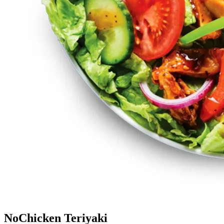
NoChicken Teriyaki​​​​‌ ‍ ​‍​‍‌‍ ‌ ​‍‌‍‍‌‌‍‌ ‌‍‍‌‌‍ ‍​‍​‍​ ‍‍​‍​‍‌ ​ ‌‍​‌‌‍ ‍‌‍‍‌‌ ‌​‌ ‍‌​‍ ‍‌‍‍‌‌‍ ​‍​‍​‍ ​​‍​‍‌‍‍​‌ ​‍‌‍‌‌‌‍‌‍​‍​‍​ ‍‍​‍​‍‌‍‍​‌ ‌​‌ ‌​‌ ​​‌ ​ ​ ‍‍​‍ ​‍ ‌‍ ‍‌‍ ‌ ​‍‌‍‌​‌‍‍‌‌‍​ ​‍ ‌‌‍​‍‌‍‍‌‌ ‌​‌‍‌‌‌ ​ ​‍ ‌‌‍‌ ‌ ​‍‌‍ ‌ ‌‌‌ ​​​‍ ‌‌ ​ ‌ ‌​‌ ‌‌‌‍‌​‌‍‍‌‌‍ ​‍ ‍‌ ‌‍‌‍‌‌‌ ​‍‌‍​ ‌‍‌‌‌‍ ​​‍ ‍‌‍​‌‌ ​​‌ ​​​‍ ‌‍‍‌‌‍ ‍‌ ‌​‌‍‌‌‌‍ ‍‌ ‌​​‍ ‌‍‌‌‌‍‌​‌‍‍‌‌ ‌​​‍ ‌‍ ‌‌‍ ‌‍‌​‌‍‌‌​ ‌‌ ​​‌ ​‍‌‍‌‌‌ ​ ‌‍‌‌‌‍ ‍‌ ‌​‌‍​‌‌ ‌​‌‍‍‌‌‍ ‌‍ ‍​ ‍ ‌‍‍‌‌‍‌​​ ‌‌‍‌‍​ ‍‌‌‍​‌​ ​‌​ ‍‌​ ‌‍​ ​‍​ ‌‍​‍ ‌​ ‌‍​ ‌‍​ ‍‌​ ​‍​‍ ‌​ ‌​​ ​ ​ ‍​​ ‌‍​‍ ‌​ ‍‌‌‍‌​​ ‍‌​ ‍‌​‍ ‌​ ‍‌‌‍​ ​ ‌ ‌‍​‌‌‍‌​​ ‌‍‌‍‌​​ ​‍​ ‌‍​ ‌‍‌‍‌‌‌‍​ ​ ‍ ‌ ‌​‌ ‍‌‌ ​​‌‍‌‌​ ‌‌ ​​‌ ​‍‌‍ ‌‍‌​‌ ‌‌‌‍​ ‌ ‌​​ ‍ ‌ ​​‌‍​‌‌ ‌​‌‍‍​​ ‌‌‍ ‍‌‍​‌‌‍ ‌‌‍‌‌​‍‌‌​ ‌‌‌​​‍‌‌ ‌‍‍ ‌‍‌‌‌ ‍‌​‍‌‌​ ​ ‌​‌​​‍‌‌​ ​ ‌​‌​​‍‌‌​ ​‍​ ​‍‌‍‌‌‌‍ ‍​‍‌‌​ ​‍​ ​‍​‍‌‌​ ‌‌‌​‌​​‍ ‍‌ ‌‍‌‍​‌‌‍ ​‌ ‌‌‌‍‌‌​ ‌‍​‍‌‍​‌‌ ​ ‌‍‌‌‌‌‌‌‌ ​‍‌‍ ​​ ‌‌‍‍​‌ ‌​‌ ‌​‌ ​​‌ ​ ​‍‌‌​ ​ ‌​​‌​‍‌‌​ ​‍‌​‌‍​‍‌‌​ ​‍‌​‌‍‌‍ ‍‌‍ ‌ ​‍‌‍‌​‌‍‍‌‌‍​ ​‍ ‌‌‍​‍‌‍‍‌‌ ‌​‌‍‌‌‌ ​ ​‍ ‌‌‍‌ ‌ ​‍‌‍ ‌ ‌‌‌ ​​​‍ ‌‌ ​ ‌ ‌​‌ ‌‌‌‍‌​‌‍‍‌‌‍ ​‍ ‍‌ ‌‍‌‍‌‌‌ ​‍‌‍​ ‌‍‌‌‌‍ ​​‍ ‍‌‍​‌‌ ​​‌ ​​​‍‌‍‌‍‍‌‌‍‌​​ ‌‌‍‌‍​ ‍‌‌‍​‌​ ​‌​ ‍‌​ ‌‍​ ​‍​ ‌‍​‍ ‌​ ‌‍​ ‌‍​ ‍‌​ ​‍​‍ ‌​ ‌​​ ​ ​ ‍​​ ‌‍​‍ ‌​ ‍‌‌‍‌​​ ‍‌​ ‍‌​‍ ‌​ ‍‌‌‍​ ​ ‌ ‌‍​‌‌‍‌​​ ‌‍‌‍‌​​ ​‍​ ‌‍​ ‌‍‌‍‌‌‌‍​ ​‍‌‍‌ ‌​‌ ‍‌‌ ​​‌‍‌‌​ ‌‌ ​​‌ ​‍‌‍ ‌‍‌​‌ ‌‌‌‍​ ‌ ‌​​‍‌‍‌ ​​‌‍​‌‌ ‌​‌‍‍​​ ‌‌‍ ‍‌‍​‌‌‍ ‌‌‍‌‌​‍‌‌​ ‌‌‌​​‍‌‌ ‌‍‍ ‌‍‌‌‌ ‍‌​‍‌‌​ ​ ‌​‌​​‍‌‌​ ​ ‌​‌​​‍‌‌​ ​‍​ ​‍‌‍‌‌‌‍ ‍​‍‌‌​ ​‍​ ​‍​‍‌‌​ ‌‌‌​‌​​‍ ‍‌ ‌‍‌‍​‌‌‍ ​‌ ‌‌‌‍‌‌​‍‌‍‌ ​​‌‍‌‌‌ ​‍‌ ​ ‌ ​​‌‍‌‌‌‍​ ‌ ‌​‌‍‍‌‌ ‌‍‌‍‌‌​ ‌‌ ​​‌ ‌‌‌‍​‍‌‍ ​‌‍‍‌‌ ​ ‌‍‍​‌‍‌‌‌‍‌​​‍​‍‌ ‌