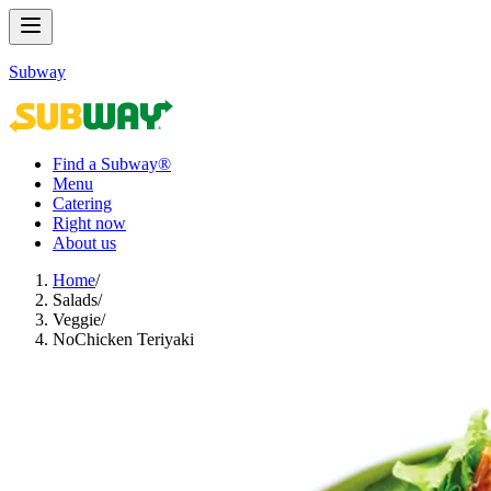
Subway
Find a Subway®
Menu
Catering
Right now
About us
Home
/
Salads​​​​‌ ‍ ​‍​‍‌‍ ‌ ​‍‌‍‍‌‌‍‌ ‌‍‍‌‌‍ ‍​‍​‍​ ‍‍​‍​‍‌ ​ ‌‍​‌‌‍ ‍‌‍‍‌‌ ‌​‌ ‍‌​‍ ‍‌‍‍‌‌‍ ​‍​‍​‍ ​​‍​‍‌‍‍​‌ ​‍‌‍‌‌‌‍‌‍​‍​‍​ ‍‍​‍​‍‌‍‍​‌ ‌​‌ ‌​‌ ​​‌ ​ ​ ‍‍​‍ ​‍ ‌‍ ‍‌‍ ‌ ​‍‌‍‌​‌‍‍‌‌‍​ ​‍ ‌‌‍​‍‌‍‍‌‌ ‌​‌‍‌‌‌ ​ ​‍ ‌‌‍‌ ‌ ​‍‌‍ ‌ ‌‌‌ ​​​‍ ‌‌ ​ ‌ ‌​‌ ‌‌‌‍‌​‌‍‍‌‌‍ ​‍ ‍‌ ‌‍‌‍‌‌‌ ​‍‌‍​ ‌‍‌‌‌‍ ​​‍ ‍‌‍​‌‌ ​​‌ ​​​‍ ‌‍‍‌‌‍ ‍‌ ‌​‌‍‌‌‌‍ ‍‌ ‌​​‍ ‌‍‌‌‌‍‌​‌‍‍‌‌ ‌​​‍ ‌‍ ‌‌‍ ‌‍‌​‌‍‌‌​ ‌‌ ​​‌ ​‍‌‍‌‌‌ ​ ‌‍‌‌‌‍ ‍‌ ‌​‌‍​‌‌ ‌​‌‍‍‌‌‍ ‌‍ ‍​ ‍ ‌‍‍‌‌‍‌​​ ‌​ ‍‌​ ‍​‌‍​‌​ ‍‌​ ​‍​ ‌ ​ ‌​​ ‍‌​‍ ‌​ ‌ ​ ‍‌​ ​ ​ ‍‌​‍ ‌​ ‌​​ ​​​ ​ ​ ‍‌​‍ ‌‌‍​‌‌‍‌‍​ ‍​‌‍‌​​‍ ‌‌‍​‍‌‍‌‌​ ​ ​ ‌‍​ ‌ ​ ‌ ‌‍​ ‌‍‌‌​ ‌​​ ‌‌‌‍‌‍‌‍​‍​ ‍ ‌ ‌​‌ ‍‌‌ ​​‌‍‌‌​ ‌‌‍​ ‌‍​‌‌ ‌​‌‍‌‌‌‍‌ ‌‍ ‌ ​‍‌ ‍‌​ ‍ ‌ ​​‌‍​‌‌ ‌​‌‍‍​​ ‌‌‍ ‍‌‍​‌‌‍ ‌‌‍‌‌​‍‌‌​ ‌‌‌​​‍‌‌ ‌‍‍ ‌‍‌‌‌ ‍‌​‍‌‌​ ​ ‌​‌​​‍‌‌​ ​ ‌​‌​​‍‌‌​ ​‍​ ​‍‌‍‌‌‌‍ ‍​‍‌‌​ ​‍​ ​‍​‍‌‌​ ‌‌‌​‌​​‍ ‍‌ ‌‍‌‍​‌‌‍ ​‌ ‌‌‌‍‌‌​ ‌‍​‍‌‍​‌‌ ​ ‌‍‌‌‌‌‌‌‌ ​‍‌‍ ​​ ‌‌‍‍​‌ ‌​‌ ‌​‌ ​​‌ ​ ​‍‌‌​ ​ ‌​​‌​‍‌‌​ ​‍‌​‌‍​‍‌‌​ ​‍‌​‌‍‌‍ ‍‌‍ ‌ ​‍‌‍‌​‌‍‍‌‌‍​ ​‍ ‌‌‍​‍‌‍‍‌‌ ‌​‌‍‌‌‌ ​ ​‍ ‌‌‍‌ ‌ ​‍‌‍ ‌ ‌‌‌ ​​​‍ ‌‌ ​ ‌ ‌​‌ ‌‌‌‍‌​‌‍‍‌‌‍ ​‍ ‍‌ ‌‍‌‍‌‌‌ ​‍‌‍​ ‌‍‌‌‌‍ ​​‍ ‍‌‍​‌‌ ​​‌ ​​​‍‌‍‌‍‍‌‌‍‌​​ ‌​ ‍‌​ ‍​‌‍​‌​ ‍‌​ ​‍​ ‌ ​ ‌​​ ‍‌​‍ ‌​ ‌ ​ ‍‌​ ​ ​ ‍‌​‍ ‌​ ‌​​ ​​​ ​ ​ ‍‌​‍ ‌‌‍​‌‌‍‌‍​ ‍​‌‍‌​​‍ ‌‌‍​‍‌‍‌‌​ ​ ​ ‌‍​ ‌ ​ ‌ ‌‍​ ‌‍‌‌​ ‌​​ ‌‌‌‍‌‍‌‍​‍​‍‌‍‌ ‌​‌ ‍‌‌ ​​‌‍‌‌​ ‌‌‍​ ‌‍​‌‌ ‌​‌‍‌‌‌‍‌ ‌‍ ‌ ​‍‌ ‍‌​‍‌‍‌ ​​‌‍​‌‌ ‌​‌‍‍​​ ‌‌‍ ‍‌‍​‌‌‍ ‌‌‍‌‌​‍‌‌​ ‌‌‌​​‍‌‌ ‌‍‍ ‌‍‌‌‌ ‍‌​‍‌‌​ ​ ‌​‌​​‍‌‌​ ​ ‌​‌​​‍‌‌​ ​‍​ ​‍‌‍‌‌‌‍ ‍​‍‌‌​ ​‍​ ​‍​‍‌‌​ ‌‌‌​‌​​‍ ‍‌ ‌‍‌‍​‌‌‍ ​‌ ‌‌‌‍‌‌​‍‌‍‌ ​​‌‍‌‌‌ ​‍‌ ​ ‌ ​​‌‍‌‌‌‍​ ‌ ‌​‌‍‍‌‌ ‌‍‌‍‌‌​ ‌‌ ​​‌ ‌‌‌‍​‍‌‍ ​‌‍‍‌‌ ​ ‌‍‍​‌‍‌‌‌‍‌​​‍​‍‌ ‌
/
Veggie​​​​‌ ‍ ​‍​‍‌‍ ‌ ​‍‌‍‍‌‌‍‌ ‌‍‍‌‌‍ ‍​‍​‍​ ‍‍​‍​‍‌ ​ ‌‍​‌‌‍ ‍‌‍‍‌‌ ‌​‌ ‍‌​‍ ‍‌‍‍‌‌‍ ​‍​‍​‍ ​​‍​‍‌‍‍​‌ ​‍‌‍‌‌‌‍‌‍​‍​‍​ ‍‍​‍​‍‌‍‍​‌ ‌​‌ ‌​‌ ​​‌ ​ ​ ‍‍​‍ ​‍ ‌‍ ‍‌‍ ‌ ​‍‌‍‌​‌‍‍‌‌‍​ ​‍ ‌‌‍​‍‌‍‍‌‌ ‌​‌‍‌‌‌ ​ ​‍ ‌‌‍‌ ‌ ​‍‌‍ ‌ ‌‌‌ ​​​‍ ‌‌ ​ ‌ ‌​‌ ‌‌‌‍‌​‌‍‍‌‌‍ ​‍ ‍‌ ‌‍‌‍‌‌‌ ​‍‌‍​ ‌‍‌‌‌‍ ​​‍ ‍‌‍​‌‌ ​​‌ ​​​‍ ‌‍‍‌‌‍ ‍‌ ‌​‌‍‌‌‌‍ ‍‌ ‌​​‍ ‌‍‌‌‌‍‌​‌‍‍‌‌ ‌​​‍ ‌‍ ‌‌‍ ‌‍‌​‌‍‌‌​ ‌‌ ​​‌ ​‍‌‍‌‌‌ ​ ‌‍‌‌‌‍ ‍‌ ‌​‌‍​‌‌ ‌​‌‍‍‌‌‍ ‌‍ ‍​ ‍ ‌‍‍‌‌‍‌​​ ‌‌‍‌‌‌‍​‌​ ​‍‌‍‌‌‌‍​‌​ ​‍​ ‌​‌‍​ ​‍ ‌‌‍‌​​ ‌​‌‍‌‌‌‍​‍​‍ ‌​ ‌​​ ​ ‌‍​‍‌‍​ ​‍ ‌​ ‍​​ ‌‌​ ​‌‌‍​ ​‍ ‌​ ​​​ ‌ ​ ‌ ‌‍‌​‌‍‌‌​ ‌ ‌‍​ ​ ‍​‌‍​‌​ ​‌​ ​ ​ ​‌​ ‍ ‌ ‌​‌ ‍‌‌ ​​‌‍‌‌​ ‌‌ ​ ‌ ‌‌‌‍​‍‌‍​ ‌‍​‌‌ ‌​‌‍‌‌‌‍‌ ‌‍ ‌ ​‍‌ ‍‌​ ‍ ‌ ​​‌‍​‌‌ ‌​‌‍‍​​ ‌‌‍ ‍‌‍​‌‌‍ ‌‌‍‌‌​‍‌‌​ ‌‌‌​​‍‌‌ ‌‍‍ ‌‍‌‌‌ ‍‌​‍‌‌​ ​ ‌​‌​​‍‌‌​ ​ ‌​‌​​‍‌‌​ ​‍​ ​‍‌‍‌‌‌‍ ‍​‍‌‌​ ​‍​ ​‍​‍‌‌​ ‌‌‌​‌​​‍ ‍‌ ‌‍‌‍​‌‌‍ ​‌ ‌‌‌‍‌‌​ ‌‍​‍‌‍​‌‌ ​ ‌‍‌‌‌‌‌‌‌ ​‍‌‍ ​​ ‌‌‍‍​‌ ‌​‌ ‌​‌ ​​‌ ​ ​‍‌‌​ ​ ‌​​‌​‍‌‌​ ​‍‌​‌‍​‍‌‌​ ​‍‌​‌‍‌‍ ‍‌‍ ‌ ​‍‌‍‌​‌‍‍‌‌‍​ ​‍ ‌‌‍​‍‌‍‍‌‌ ‌​‌‍‌‌‌ ​ ​‍ ‌‌‍‌ ‌ ​‍‌‍ ‌ ‌‌‌ ​​​‍ ‌‌ ​ ‌ ‌​‌ ‌‌‌‍‌​‌‍‍‌‌‍ ​‍ ‍‌ ‌‍‌‍‌‌‌ ​‍‌‍​ ‌‍‌‌‌‍ ​​‍ ‍‌‍​‌‌ ​​‌ ​​​‍‌‍‌‍‍‌‌‍‌​​ ‌‌‍‌‌‌‍​‌​ ​‍‌‍‌‌‌‍​‌​ ​‍​ ‌​‌‍​ ​‍ ‌‌‍‌​​ ‌​‌‍‌‌‌‍​‍​‍ ‌​ ‌​​ ​ ‌‍​‍‌‍​ ​‍ ‌​ ‍​​ ‌‌​ ​‌‌‍​ ​‍ ‌​ ​​​ ‌ ​ ‌ ‌‍‌​‌‍‌‌​ ‌ ‌‍​ ​ ‍​‌‍​‌​ ​‌​ ​ ​ ​‌​‍‌‍‌ ‌​‌ ‍‌‌ ​​‌‍‌‌​ ‌‌ ​ ‌ ‌‌‌‍​‍‌‍​ ‌‍​‌‌ ‌​‌‍‌‌‌‍‌ ‌‍ ‌ ​‍‌ ‍‌​‍‌‍‌ ​​‌‍​‌‌ ‌​‌‍‍​​ ‌‌‍ ‍‌‍​‌‌‍ ‌‌‍‌‌​‍‌‌​ ‌‌‌​​‍‌‌ ‌‍‍ ‌‍‌‌‌ ‍‌​‍‌‌​ ​ ‌​‌​​‍‌‌​ ​ ‌​‌​​‍‌‌​ ​‍​ ​‍‌‍‌‌‌‍ ‍​‍‌‌​ ​‍​ ​‍​‍‌‌​ ‌‌‌​‌​​‍ ‍‌ ‌‍‌‍​‌‌‍ ​‌ ‌‌‌‍‌‌​‍‌‍‌ ​​‌‍‌‌‌ ​‍‌ ​ ‌ ​​‌‍‌‌‌‍​ ‌ ‌​‌‍‍‌‌ ‌‍‌‍‌‌​ ‌‌ ​​‌ ‌‌‌‍​‍‌‍ ​‌‍‍‌‌ ​ ‌‍‍​‌‍‌‌‌‍‌​​‍​‍‌ ‌
/
NoChicken Teriyaki​​​​‌ ‍ ​‍​‍‌‍ ‌ ​‍‌‍‍‌‌‍‌ ‌‍‍‌‌‍ ‍​‍​‍​ ‍‍​‍​‍‌ ​ ‌‍​‌‌‍ ‍‌‍‍‌‌ ‌​‌ ‍‌​‍ ‍‌‍‍‌‌‍ ​‍​‍​‍ ​​‍​‍‌‍‍​‌ ​‍‌‍‌‌‌‍‌‍​‍​‍​ ‍‍​‍​‍‌‍‍​‌ ‌​‌ ‌​‌ ​​‌ ​ ​ ‍‍​‍ ​‍ ‌‍ ‍‌‍ ‌ ​‍‌‍‌​‌‍‍‌‌‍​ ​‍ ‌‌‍​‍‌‍‍‌‌ ‌​‌‍‌‌‌ ​ ​‍ ‌‌‍‌ ‌ ​‍‌‍ ‌ ‌‌‌ ​​​‍ ‌‌ ​ ‌ ‌​‌ ‌‌‌‍‌​‌‍‍‌‌‍ ​‍ ‍‌ ‌‍‌‍‌‌‌ ​‍‌‍​ ‌‍‌‌‌‍ ​​‍ ‍‌‍​‌‌ ​​‌ ​​​‍ ‌‍‍‌‌‍ ‍‌ ‌​‌‍‌‌‌‍ ‍‌ ‌​​‍ ‌‍‌‌‌‍‌​‌‍‍‌‌ ‌​​‍ ‌‍ ‌‌‍ ‌‍‌​‌‍‌‌​ ‌‌ ​​‌ ​‍‌‍‌‌‌ ​ ‌‍‌‌‌‍ ‍‌ ‌​‌‍​‌‌ ‌​‌‍‍‌‌‍ ‌‍ ‍​ ‍ ‌‍‍‌‌‍‌​​ ‌‌‍‌‍​ ‍‌‌‍​‌​ ​‌​ ‍‌​ ‌‍​ ​‍​ ‌‍​‍ ‌​ ‌‍​ ‌‍​ ‍‌​ ​‍​‍ ‌​ ‌​​ ​ ​ ‍​​ ‌‍​‍ ‌​ ‍‌‌‍‌​​ ‍‌​ ‍‌​‍ ‌​ ‍‌‌‍​ ​ ‌ ‌‍​‌‌‍‌​​ ‌‍‌‍‌​​ ​‍​ ‌‍​ ‌‍‌‍‌‌‌‍​ ​ ‍ ‌ ‌​‌ ‍‌‌ ​​‌‍‌‌​ ‌‌ ​​‌ ​‍‌‍ ‌‍‌​‌ ‌‌‌‍​ ‌ ‌​​ ‍ ‌ ​​‌‍​‌‌ ‌​‌‍‍​​ ‌‌‍ ‍‌‍​‌‌‍ ‌‌‍‌‌​‍‌‌​ ‌‌‌​​‍‌‌ ‌‍‍ ‌‍‌‌‌ ‍‌​‍‌‌​ ​ ‌​‌​​‍‌‌​ ​ ‌​‌​​‍‌‌​ ​‍​ ​‍‌‍‌‌‌‍ ‍​‍‌‌​ ​‍​ ​‍​‍‌‌​ ‌‌‌​‌​​‍ ‍‌ ‌‍‌‍​‌‌‍ ​‌ ‌‌‌‍‌‌​ ‌‍​‍‌‍​‌‌ ​ ‌‍‌‌‌‌‌‌‌ ​‍‌‍ ​​ ‌‌‍‍​‌ ‌​‌ ‌​‌ ​​‌ ​ ​‍‌‌​ ​ ‌​​‌​‍‌‌​ ​‍‌​‌‍​‍‌‌​ ​‍‌​‌‍‌‍ ‍‌‍ ‌ ​‍‌‍‌​‌‍‍‌‌‍​ ​‍ ‌‌‍​‍‌‍‍‌‌ ‌​‌‍‌‌‌ ​ ​‍ ‌‌‍‌ ‌ ​‍‌‍ ‌ ‌‌‌ ​​​‍ ‌‌ ​ ‌ ‌​‌ ‌‌‌‍‌​‌‍‍‌‌‍ ​‍ ‍‌ ‌‍‌‍‌‌‌ ​‍‌‍​ ‌‍‌‌‌‍ ​​‍ ‍‌‍​‌‌ ​​‌ ​​​‍‌‍‌‍‍‌‌‍‌​​ ‌‌‍‌‍​ ‍‌‌‍​‌​ ​‌​ ‍‌​ ‌‍​ ​‍​ ‌‍​‍ ‌​ ‌‍​ ‌‍​ ‍‌​ ​‍​‍ ‌​ ‌​​ ​ ​ ‍​​ ‌‍​‍ ‌​ ‍‌‌‍‌​​ ‍‌​ ‍‌​‍ ‌​ ‍‌‌‍​ ​ ‌ ‌‍​‌‌‍‌​​ ‌‍‌‍‌​​ ​‍​ ‌‍​ ‌‍‌‍‌‌‌‍​ ​‍‌‍‌ ‌​‌ ‍‌‌ ​​‌‍‌‌​ ‌‌ ​​‌ ​‍‌‍ ‌‍‌​‌ ‌‌‌‍​ ‌ ‌​​‍‌‍‌ ​​‌‍​‌‌ ‌​‌‍‍​​ ‌‌‍ ‍‌‍​‌‌‍ ‌‌‍‌‌​‍‌‌​ ‌‌‌​​‍‌‌ ‌‍‍ ‌‍‌‌‌ ‍‌​‍‌‌​ ​ ‌​‌​​‍‌‌​ ​ ‌​‌​​‍‌‌​ ​‍​ ​‍‌‍‌‌‌‍ ‍​‍‌‌​ ​‍​ ​‍​‍‌‌​ ‌‌‌​‌​​‍ ‍‌ ‌‍‌‍​‌‌‍ ​‌ ‌‌‌‍‌‌​‍‌‍‌ ​​‌‍‌‌‌ ​‍‌ ​ ‌ ​​‌‍‌‌‌‍​ ‌ ‌​‌‍‍‌‌ ‌‍‌‍‌‌​ ‌‌ ​​‌ ‌‌‌‍​‍‌‍ ​‌‍‍‌‌ ​ ‌‍‍​‌‍‌‌‌‍‌​​‍​‍‌ ‌