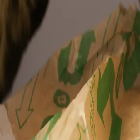
‍‍​‌ ‌​‌ ‌​‌ ​​‌ ​ ​‍‌‌​ ​ ‌​​‌​‍‌‌​ ​‍‌​‌‍​‍‌‌​ ​‍‌​‌‍‌‍ ‍‌‍ ‌ ​‍‌‍‌​‌‍‍‌‌‍​ ​‍ ‌‌‍​‍‌‍‍‌‌ ‌​‌‍‌‌‌ ​ ​‍ ‌‌‍‌ ‌ ​‍‌‍ ‌ ‌‌‌ ​​​‍ ‌‌ ​ ‌ ‌​‌ ‌‌‌‍‌​‌‍‍‌‌‍ ​‍ ‍‌ ‌‍‌‍‌‌‌ ​‍‌‍​ ‌‍‌‌‌‍ ​​‍ ‍‌‍​‌‌ ​​‌ ​​​‍‌‍‌‍‍‌‌‍‌​​ ‌​ ​‍​ ‌ ‌‍​ ​ ‍​​ ‌ ​ ​‌‌‍‌‌​ ‌‌​‍ ‌​ ​‌‌‍​‌‌‍‌‍‌‍‌​​‍ ‌​ ‌​‌‍‌​​ ‌​​ ​ ​‍ ‌​ ‍​​ ‌ ​ ‍​​ ‌‌​‍ ‌‌‍​‌​ ​ ‌‍​ ​ ‍​​ ‌‍​ ‌‍​ ‌​​ ‌‌​ ​ ‌‍‌‌​ ‌‌‌‍​‍​‍‌‍‌ ‌​‌ ‍‌‌ ​​‌‍‌‌​ ‌‌ ‌ ‌‍‌‌‌‍​‍‌ ​ ‌‍‍‌‌ ‌​‌‍‌‌‌​‌‍‌‍ ‌‍ ‌ ‌​‌‍‌‌‌ ​‍​‍‌‍‌ ​​‌‍​‌‌ ‌​‌‍‍​​ ‌‌‍​ ‌‍ ‌ ​​‌ ‍‌‌ ​‍‌‍‍‌‌‍‌ ‌‍‍​‌ ‌​‌​ ‍‌‍ ‌ ‌​‌‍‍‌‌‍​ ‌‍‌‌​‍‌‌​ ‌‌‌​​‍‌‌ ‌‍‍ ‌‍‌‌‌ ‍‌​‍‌‌​ ​ ‌​‌​​‍‌‌​ ​ ‌​‌​​‍‌‌​ ​‍​ ​‍‌ ​ ‌ ‌‍​‍‌‌​ ​‍​ ​‍​‍‌‌​ ‌‌‌​‌​​‍ ‍‌ ‌‍‌‍​‌‌‍ ​‌ ‌‌‌‍‌‌​‍‌‍‌ ​​‌‍‌‌‌ ​‍‌ ​ ‌ ​​‌‍‌‌‌‍​ ‌ ‌​‌‍‍‌‌ ‌‍‌‍‌‌​ ‌‌ ​​‌ ‌‌‌‍​‍‌‍ ​‌‍‍‌‌ ​ ‌‍‍​‌‍‌‌‌‍‌​​‍​‍‌ ‌