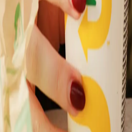
Hitta restaurang​​​​‌ ‍ ​‍​‍‌‍ ‌ ​‍‌‍‍‌‌‍‌ ‌‍‍‌‌‍ ‍​‍​‍​ ‍‍​‍​‍‌ ​ ‌‍​‌‌‍ ‍‌‍‍‌‌ ‌​‌ ‍‌​‍ ‍‌‍‍‌‌‍ ​‍​‍​‍ ​​‍​‍‌‍‍​‌ ​‍‌‍‌‌‌‍‌‍​‍​‍​ ‍‍​‍​‍‌‍‍​‌ ‌​‌ ‌​‌ ​​‌ ​ ​ ‍‍​‍ ​‍ ‌‍ ‍‌‍ ‌ ​‍‌‍‌​‌‍‍‌‌‍​ ​‍ ‌‌‍​‍‌‍‍‌‌ ‌​‌‍‌‌‌ ​ ​‍ ‌‌‍‌ ‌ ​‍‌‍ ‌ ‌‌‌ ​​​‍ ‌‌ ​ ‌ ‌​‌ ‌‌‌‍‌​‌‍‍‌‌‍ ​‍ ‍‌ ‌‍‌‍‌‌‌ ​‍‌‍​ ‌‍‌‌‌‍ ​​‍ ‍‌‍​‌‌ ​​‌ ​​​‍ ‌‍‍‌‌‍ ‍‌ ‌​‌‍‌‌‌‍ ‍‌ ‌​​‍ ‌‍‌‌‌‍‌​‌‍‍‌‌ ‌​​‍ ‌‍ ‌‌‍ ‌‍‌​‌‍‌‌​ ‌‌ ​​‌ ​‍‌‍‌‌‌ ​ ‌‍‌‌‌‍ ‍‌ ‌​‌‍​‌‌ ‌​‌‍‍‌‌‍ ‌‍ ‍​ ‍ ‌‍‍‌‌‍‌​​ ‌‌‍​‍​ ​‌​ ‌​​ ‌‍​ ‌ ​ ‍​​ ‍​​ ​‍​‍ ‌​ ‌‍​ ‌‌​ ‌​‌‍‌‍​‍ ‌​ ‌​​ ‌‍​ ​‌​ ‌‍​‍ ‌​ ‍‌​ ‍‌​ ‌‌​ ‌‌​‍ ‌‌‍‌‍​ ‍​‌‍​‍‌‍‌​​ ‍‌​ ​‌‌‍​‍​ ‍​​ ‍​‌‍‌‌​ ​ ​ ‍​​ ‍ ‌ ‌​‌ ‍‌‌ ​​‌‍‌‌​ ‌‌ ‌ ‌‍‌‌‌‍​‍‌ ​ ‌‍‍‌‌ ‌​‌‍‌‌‌​ ‍‌‍​‌‌ ‌‍‌‍‍‌‌‍‌ ‌‍​‌‌ ‌​‌‍‍‌‌‍ ‌‍ ‍‌​‍‌‌ ‌​‌‍‌‌‌‍ ‌​ ‍ ‌ ​​‌‍​‌‌ ‌​‌‍‍​​ ‌‌‍ ​‌‍​‌‌‍​‍‌‍‌‌‌‍ ​​‍‌‌​ ‌‌‌​​‍‌‌ ‌‍‍ ‌‍‌‌‌ ‍‌​‍‌‌​ ​ ‌​‌​​‍‌‌​ ​ ‌​‌​​‍‌‌​ ​‍​ ​‍‌ ​ ‌ ‌‍​‍‌‌​ ​‍​ ​‍​‍‌‌​ ‌‌‌​‌​​‍ ‍‌ ‌‍‌‍​‌‌‍ ​‌ ‌‌‌‍‌‌​ ‌‍​‍‌‍​‌‌ ​ ‌‍‌‌‌‌‌‌‌ ​‍‌‍ ​​ ‌‌‍‍​‌ ‌​‌ ‌​‌ ​​‌ ​ ​‍‌‌​ ​ ‌​​‌​‍‌‌​ ​‍‌​‌‍​‍‌‌​ ​‍‌​‌‍‌‍ ‍‌‍ ‌ ​‍‌‍‌​‌‍‍‌‌‍​ ​‍ ‌‌‍​‍‌‍‍‌‌ ‌​‌‍‌‌‌ ​ ​‍ ‌‌‍‌ ‌ ​‍‌‍ ‌ ‌‌‌ ​​​‍ ‌‌ ​ ‌ ‌​‌ ‌‌‌‍‌​‌‍‍‌‌‍ ​‍ ‍‌ ‌‍‌‍‌‌‌ ​‍‌‍​ ‌‍‌‌‌‍ ​​‍ ‍‌‍​‌‌ ​​‌ ​​​‍‌‍‌‍‍‌‌‍‌​​ ‌‌‍​‍​ ​‌​ ‌​​ ‌‍​ ‌ ​ ‍​​ ‍​​ ​‍​‍ ‌​ ‌‍​ ‌‌​ ‌​‌‍‌‍​‍ ‌​ ‌​​ ‌‍​ ​‌​ ‌‍​‍ ‌​ ‍‌​ ‍‌​ ‌‌​ ‌‌​‍ ‌‌‍‌‍​ ‍​‌‍​‍‌‍‌​​ ‍‌​ ​‌‌‍​‍​ ‍​​ ‍​‌‍‌‌​ ​ ​ ‍​​‍‌‍‌ ‌​‌ ‍‌‌ ​​‌‍‌‌​ ‌‌ ‌ ‌‍‌‌‌‍​‍‌ ​ ‌‍‍‌‌ ‌​‌‍‌‌‌​ ‍‌‍​‌‌ ‌‍‌‍‍‌‌‍‌ ‌‍​‌‌ ‌​‌‍‍‌‌‍ ‌‍ ‍‌​‍‌‌ ‌​‌‍‌‌‌‍ ‌​‍‌‍‌ ​​‌‍​‌‌ ‌​‌‍‍​​ ‌‌‍ ​‌‍​‌‌‍​‍‌‍‌‌‌‍ ​​‍‌‌​ ‌‌‌​​‍‌‌ ‌‍‍ ‌‍‌‌‌ ‍‌​‍‌‌​ ​ ‌​‌​​‍‌‌​ ​ ‌​‌​​‍‌‌​ ​‍​ ​‍‌ ​ ‌ ‌‍​‍‌‌​ ​‍​ ​‍​‍‌‌​ ‌‌‌​‌​​‍ ‍‌ ‌‍‌‍​‌‌‍ ​‌ ‌‌‌‍‌‌​‍‌‍‌ ​​‌‍‌‌‌ ​‍‌ ​ ‌ ​​‌‍‌‌‌‍​ ‌ ‌​‌‍‍‌‌ ‌‍‌‍‌‌​ ‌‌ ​​‌ ‌‌‌‍​‍‌‍ ​‌‍‍‌‌ ​ ‌‍‍​‌‍‌‌‌‍‌​​‍​‍‌ ‌
Deltagande restauranger​​​​‌ ‍ ​‍​‍‌‍ ‌ ​‍‌‍‍‌‌‍‌ ‌‍‍‌‌‍ ‍​‍​‍​ ‍‍​‍​‍‌ ​ ‌‍​‌‌‍ ‍‌‍‍‌‌ ‌​‌ ‍‌​‍ ‍‌‍‍‌‌‍ ​‍​‍​‍ ​​‍​‍‌‍‍​‌ ​‍‌‍‌‌‌‍‌‍​‍​‍​ ‍‍​‍​‍‌‍‍​‌ ‌​‌ ‌​‌ ​​‌ ​ ​ ‍‍​‍ ​‍ ‌‍ ‍‌‍ ‌ ​‍‌‍‌​‌‍‍‌‌‍​ ​‍ ‌‌‍​‍‌‍‍‌‌ ‌​‌‍‌‌‌ ​ ​‍ ‌‌‍‌ ‌ ​‍‌‍ ‌ ‌‌‌ ​​​‍ ‌‌ ​ ‌ ‌​‌ ‌‌‌‍‌​‌‍‍‌‌‍ ​‍ ‍‌ ‌‍‌‍‌‌‌ ​‍‌‍​ ‌‍‌‌‌‍ ​​‍ ‍‌‍​‌‌ ​​‌ ​​​‍ ‌‍‍‌‌‍ ‍‌ ‌​‌‍‌‌‌‍ ‍‌ ‌​​‍ ‌‍‌‌‌‍‌​‌‍‍‌‌ ‌​​‍ ‌‍ ‌‌‍ ‌‍‌​‌‍‌‌​ ‌‌ ​​‌ ​‍‌‍‌‌‌ ​ ‌‍‌‌‌‍ ‍‌ ‌​‌‍​‌‌ ‌​‌‍‍‌‌‍ ‌‍ ‍​ ‍ ‌‍‍‌‌‍‌​​ ‌‌‍‌​​ ​‌​ ‌ ​ ​‌​ ‌‍​ ‍‌​ ‍​​ ‌​​‍ ‌​ ‍‌‌‍​‍‌‍‌‌‌‍‌​​‍ ‌​ ‌​​ ‌​​ ‌‍​ ‍​​‍ ‌​ ‍‌‌‍​‌‌‍‌‌‌‍​ ​‍ ‌​ ​​​ ‌ ​ ​‌‌‍‌‌​ ​ ​ ​ ​ ​‍​ ‍​​ ​‍​ ​​​ ‌​‌‍​‍​ ‍ ‌ ‌​‌ ‍‌‌ ​​‌‍‌‌​ ‌‌ ‌ ‌‍‌‌‌‍​‍‌ ​ ‌‍‍‌‌ ‌​‌‍‌‌‌​ ‍‌‍​‌‌ ‌‍‌‍‍‌‌‍‌ ‌‍​‌‌ ‌​‌‍‍‌‌‍ ‌‍ ‍‌​‍‌‌ ‌​‌‍‌‌‌‍ ‌​ ‍ ‌ ​​‌‍​‌‌ ‌​‌‍‍​​ ‌‌‍ ​‌‍​‌‌‍​‍‌‍‌‌‌‍ ​​‍‌‌​ ‌‌‌​​‍‌‌ ‌‍‍ ‌‍‌‌‌ ‍‌​‍‌‌​ ​ ‌​‌​​‍‌‌​ ​ ‌​‌​​‍‌‌​ ​‍​ ​‍‌ ​ ‌ ‌‍​‍‌‌​ ​‍​ ​‍​‍‌‌​ ‌‌‌​‌​​‍ ‍‌ ‌‍‌‍​‌‌‍ ​‌ ‌‌‌‍‌‌​ ‌‍​‍‌‍​‌‌ ​ ‌‍‌‌‌‌‌‌‌ ​‍‌‍ ​​ ‌‌‍‍​‌ ‌​‌ ‌​‌ ​​‌ ​ ​‍‌‌​ ​ ‌​​‌​‍‌‌​ ​‍‌​‌‍​‍‌‌​ ​‍‌​‌‍‌‍ ‍‌‍ ‌ ​‍‌‍‌​‌‍‍‌‌‍​ ​‍ ‌‌‍​‍‌‍‍‌‌ ‌​‌‍‌‌‌ ​ ​‍ ‌‌‍‌ ‌ ​‍‌‍ ‌ ‌‌‌ ​​​‍ ‌‌ ​ ‌ ‌​‌ ‌‌‌‍‌​‌‍‍‌‌‍ ​‍ ‍‌ ‌‍‌‍‌‌‌ ​‍‌‍​ ‌‍‌‌‌‍ ​​‍ ‍‌‍​‌‌ ​​‌ ​​​‍‌‍‌‍‍‌‌‍‌​​ ‌‌‍‌​​ ​‌​ ‌ ​ ​‌​ ‌‍​ ‍‌​ ‍​​ ‌​​‍ ‌​ ‍‌‌‍​‍‌‍‌‌‌‍‌​​‍ ‌​ ‌​​ ‌​​ ‌‍​ ‍​​‍ ‌​ ‍‌‌‍​‌‌‍‌‌‌‍​ ​‍ ‌​ ​​​ ‌ ​ ​‌‌‍‌‌​ ​ ​ ​ ​ ​‍​ ‍​​ ​‍​ ​​​ ‌​‌‍​‍​‍‌‍‌ ‌​‌ ‍‌‌ ​​‌‍‌‌​ ‌‌ ‌ ‌‍‌‌‌‍​‍‌ ​ ‌‍‍‌‌ ‌​‌‍‌‌‌​ ‍‌‍​‌‌ ‌‍‌‍‍‌‌‍‌ ‌‍​‌‌ ‌​‌‍‍‌‌‍ ‌‍ ‍‌​‍‌‌ ‌​‌‍‌‌‌‍ ‌​‍‌‍‌ ​​‌‍​‌‌ ‌​‌‍‍​​ ‌‌‍ ​‌‍​‌‌‍​‍‌‍‌‌‌‍ ​​‍‌‌​ ‌‌‌​​‍‌‌ ‌‍‍ ‌‍‌‌‌ ‍‌​‍‌‌​ ​ ‌​‌​​‍‌‌​ ​ ‌​‌​​‍‌‌​ ​‍​ ​‍‌ ​ ‌ ‌‍​‍‌‌​ ​‍​ ​‍​‍‌‌​ ‌‌‌​‌​​‍ ‍‌ ‌‍‌‍​‌‌‍ ​‌ ‌‌‌‍‌‌​‍‌‍‌ ​​‌‍‌‌‌ ​‍‌ ​ ‌ ​​‌‍‌‌‌‍​ ‌ ‌​‌‍‍‌‌ ‌‍‌‍‌‌​ ‌‌ ​​‌ ‌‌‌‍​‍‌‍ ​‌‍‍‌‌ ​ ‌‍‍​‌‍‌‌‌‍‌​​‍​‍‌ ‌
Integritetspolicy​​​​‌ ‍ ​‍​‍‌‍ ‌ ​‍‌‍‍‌‌‍‌ ‌‍‍‌‌‍ ‍​‍​‍​ ‍‍​‍​‍‌ ​ ‌‍​‌‌‍ ‍‌‍‍‌‌ ‌​‌ ‍‌​‍ ‍‌‍‍‌‌‍ ​‍​‍​‍ ​​‍​‍‌‍‍​‌ ​‍‌‍‌‌‌‍‌‍​‍​‍​ ‍‍​‍​‍‌‍‍​‌ ‌​‌ ‌​‌ ​​‌ ​ ​ ‍‍​‍ ​‍ ‌‍ ‍‌‍ ‌ ​‍‌‍‌​‌‍‍‌‌‍​ ​‍ ‌‌‍​‍‌‍‍‌‌ ‌​‌‍‌‌‌ ​ ​‍ ‌‌‍‌ ‌ ​‍‌‍ ‌ ‌‌‌ ​​​‍ ‌‌ ​ ‌ ‌​‌ ‌‌‌‍‌​‌‍‍‌‌‍ ​‍ ‍‌ ‌‍‌‍‌‌‌ ​‍‌‍​ ‌‍‌‌‌‍ ​​‍ ‍‌‍​‌‌ ​​‌ ​​​‍ ‌‍‍‌‌‍ ‍‌ ‌​‌‍‌‌‌‍ ‍‌ ‌​​‍ ‌‍‌‌‌‍‌​‌‍‍‌‌ ‌​​‍ ‌‍ ‌‌‍ ‌‍‌​‌‍‌‌​ ‌‌ ​​‌ ​‍‌‍‌‌‌ ​ ‌‍‌‌‌‍ ‍‌ ‌​‌‍​‌‌ ‌​‌‍‍‌‌‍ ‌‍ ‍​ ‍ ‌‍‍‌‌‍‌​​ ‌​ ‍​​ ‌‌​ ​​​ ‍‌‌‍‌‍‌‍​‍​ ​‍‌‍‌‌​‍ ‌​ ​​​ ​‍‌‍‌‍‌‍​‍​‍ ‌​ ‌​​ ​‌‌‍‌‍​ ‌‍​‍ ‌‌‍​‍‌‍‌‍​ ‌‍‌‍‌‍​‍ ‌​ ​‍​ ‌ ​ ‌‌‌‍‌​‌‍​ ​ ‌‌​ ‌‌​ ‍‌‌‍​‍​ ‌ ​ ‌‌‌‍​‍​ ‍ ‌ ‌​‌ ‍‌‌ ​​‌‍‌‌​ ‌‌ ‌ ‌‍‌‌‌‍​‍‌ ​ ‌‍‍‌‌ ‌​‌‍‌‌‌​ ‍‌‍​‌‌ ‌‍‌‍‍‌‌‍‌ ‌‍​‌‌ ‌​‌‍‍‌‌‍ ‌‍ ‍‌​‍‌‌ ‌​‌‍‌‌‌‍ ‌​ ‍ ‌ ​​‌‍​‌‌ ‌​‌‍‍​​ ‌‌‍ ​‌‍​‌‌‍​‍‌‍‌‌‌‍ ​​‍‌‌​ ‌‌‌​​‍‌‌ ‌‍‍ ‌‍‌‌‌ ‍‌​‍‌‌​ ​ ‌​‌​​‍‌‌​ ​ ‌​‌​​‍‌‌​ ​‍​ ​‍‌ ​ ‌ ‌‍​‍‌‌​ ​‍​ ​‍​‍‌‌​ ‌‌‌​‌​​‍ ‍‌ ‌‍‌‍​‌‌‍ ​‌ ‌‌‌‍‌‌​ ‌‍​‍‌‍​‌‌ ​ ‌‍‌‌‌‌‌‌‌ ​‍‌‍ ​​ ‌‌‍‍​‌ ‌​‌ ‌​‌ ​​‌ ​ ​‍‌‌​ ​ ‌​​‌​‍‌‌​ ​‍‌​‌‍​‍‌‌​ ​‍‌​‌‍‌‍ ‍‌‍ ‌ ​‍‌‍‌​‌‍‍‌‌‍​ ​‍ ‌‌‍​‍‌‍‍‌‌ ‌​‌‍‌‌‌ ​ ​‍ ‌‌‍‌ ‌ ​‍‌‍ ‌ ‌‌‌ ​​​‍ ‌‌ ​ ‌ ‌​‌ ‌‌‌‍‌​‌‍‍‌‌‍ ​‍ ‍‌ ‌‍‌‍‌‌‌ ​‍‌‍​ ‌‍‌‌‌‍ ​​‍ ‍‌‍​‌‌ ​​‌ ​​​‍‌‍‌‍‍‌‌‍‌​​ ‌​ ‍​​ ‌‌​ ​​​ ‍‌‌‍‌‍‌‍​‍​ ​‍‌‍‌‌​‍ ‌​ ​​​ ​‍‌‍‌‍‌‍​‍​‍ ‌​ ‌​​ ​‌‌‍‌‍​ ‌‍​‍ ‌‌‍​‍‌‍‌‍​ ‌‍‌‍‌‍​‍ ‌​ ​‍​ ‌ ​ ‌‌‌‍‌​‌‍​ ​ ‌‌​ ‌‌​ ‍‌‌‍​‍​ ‌ ​ ‌‌‌‍​‍​‍‌‍‌ ‌​‌ ‍‌‌ ​​‌‍‌‌​ ‌‌ ‌ ‌‍‌‌‌‍​‍‌ ​ ‌‍‍‌‌ ‌​‌‍‌‌‌​ ‍‌‍​‌‌ ‌‍‌‍‍‌‌‍‌ ‌‍​‌‌ ‌​‌‍‍‌‌‍ ‌‍ ‍‌​‍‌‌ ‌​‌‍‌‌‌‍ ‌​‍‌‍‌ ​​‌‍​‌‌ ‌​‌‍‍​​ ‌‌‍ ​‌‍​‌‌‍​‍‌‍‌‌‌‍ ​​‍‌‌​ ‌‌‌​​‍‌‌ ‌‍‍ ‌‍‌‌‌ ‍‌​‍‌‌​ ​ ‌​‌​​‍‌‌​ ​ ‌​‌​​‍‌‌​ ​‍​ ​‍‌ ​ ‌ ‌‍​‍‌‌​ ​‍​ ​‍​‍‌‌​ ‌‌‌​‌​​‍ ‍‌ ‌‍‌‍​‌‌‍ ​‌ ‌‌‌‍‌‌​‍‌‍‌ ​​‌‍‌‌‌ ​‍‌ ​ ‌ ​​‌‍‌‌‌‍​ ‌ ‌​‌‍‍‌‌ ‌‍‌‍‌‌​ ‌‌ ​​‌ ‌‌‌‍​‍‌‍ ​‌‍‍‌‌ ​ ‌‍‍​‌‍‌‌‌‍‌​​‍​‍‌ ‌
Subway® är ett registrerat varumärke som tillhör Subway IP, LLC © 2026 Subway IP, LLC. Alla rättigheter förbehållna.​​​​‌ ‍ ​‍​‍‌‍ ‌ ​‍‌‍‍‌‌‍‌ ‌‍‍‌‌‍ ‍​‍​‍​ ‍‍​‍​‍‌ ​ ‌‍​‌‌‍ ‍‌‍‍‌‌ ‌​‌ ‍‌​‍ ‍‌‍‍‌‌‍ ​‍​‍​‍ ​​‍​‍‌‍‍​‌ ​‍‌‍‌‌‌‍‌‍​‍​‍​ ‍‍​‍​‍‌‍‍​‌ ‌​‌ ‌​‌ ​​‌ ​ ​ ‍‍​‍ ​‍ ‌‍ ‍‌‍ ‌ ​‍‌‍‌​‌‍‍‌‌‍​ ​‍ ‌‌‍​‍‌‍‍‌‌ ‌​‌‍‌‌‌ ​ ​‍ ‌‌‍‌ ‌ ​‍‌‍ ‌ ‌‌‌ ​​​‍ ‌‌ ​ ‌ ‌​‌ ‌‌‌‍‌​‌‍‍‌‌‍ ​‍ ‍‌ ‌‍‌‍‌‌‌ ​‍‌‍​ ‌‍‌‌‌‍ ​​‍ ‍‌‍​‌‌ ​​‌ ​​​‍ ‌‍‍‌‌‍ ‍‌ ‌​‌‍‌‌‌‍ ‍‌ ‌​​‍ ‌‍‌‌‌‍‌​‌‍‍‌‌ ‌​​‍ ‌‍ ‌‌‍ ‌‍‌​‌‍‌‌​ ‌‌ ​​‌ ​‍‌‍‌‌‌ ​ ‌‍‌‌‌‍ ‍‌ ‌​‌‍​‌‌ ‌​‌‍‍‌‌‍ ‌‍ ‍​ ‍ ‌‍‍‌‌‍‌​​ ‌​ ​‍​ ‌ ‌‍​ ​ ‍​​ ‌ ​ ​‌‌‍‌‌​ ‌‌​‍ ‌​ ​‌‌‍​‌‌‍‌‍‌‍‌​​‍ ‌​ ‌​‌‍‌​​ ‌​​ ​ ​‍ ‌​ ‍​​ ‌ ​ ‍​​ ‌‌​‍ ‌‌‍​‌​ ​ ‌‍​ ​ ‍​​ ‌‍​ ‌‍​ ‌​​ ‌‌​ ​ ‌‍‌‌​ ‌‌‌‍​‍​ ‍ ‌ ‌​‌ ‍‌‌ ​​‌‍‌‌​ ‌‌ ‌ ‌‍‌‌‌‍​‍‌ ​ ‌‍‍‌‌ ‌​‌‍‌‌‌​‌‍‌‍ ‌‍ ‌ ‌​‌‍‌‌‌ ​‍​ ‍ ‌ ​​‌‍​‌‌ ‌​‌‍‍​​ ‌‌‍​ ‌‍ ‌ ​​‌ ‍‌‌ ​‍‌‍‍‌‌‍‌ ‌‍‍​‌ ‌​‌​ ‍‌‍ ‌ ‌​‌‍‍‌‌‍​ ‌‍‌‌​‍‌‌​ ‌‌‌​​‍‌‌ ‌‍‍ ‌‍‌‌‌ ‍‌​‍‌‌​ ​ ‌​‌​​‍‌‌​ ​ ‌​‌​​‍‌‌​ ​‍​ ​‍‌ ​ ‌ ‌‍​‍‌‌​ ​‍​ ​‍​‍‌‌​ ‌‌‌​‌​​‍ ‍‌ ‌‍‌‍​‌‌‍ ​‌ ‌‌‌‍‌‌​ ‌‍​‍‌‍​‌‌ ​ ‌‍‌‌‌‌‌‌‌ ​‍‌‍ ​​ ‌‌
Subway Denmark LinkedIn