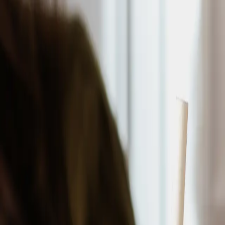
Panini Subs
Wraps