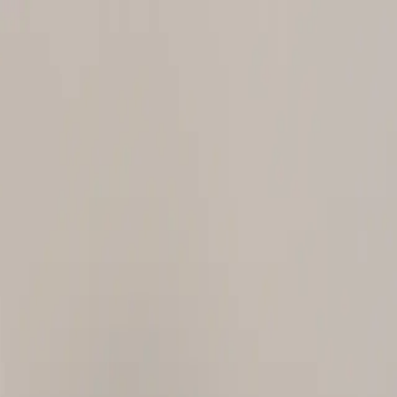
‍‌‍‌​​ ‌‍​ ‍‌​ ​‌‌‍​‌​ ‌​​ ‍​​ ​‌​ ​​‌‍​‍‌‍‌‌​‍‌‌​ ​‍​ ​‍​‍‌‌​ ‌‌‌​‌​​‍ ‍‌‍​ ‌‍‍​‌‍‍‌‌‍ ​‌‍‌​‌ ​‍‌‍‌‌‌‍ ‍​‍‌‌​ ‌‌‌​​‍‌‌ ‌‍‍ ‌‍‌‌‌ ‍‌​‍‌‌​ ​ ‌​‌​​‍‌‌​ ​ ‌​‌​​‍‌‌​ ​‍​ ​‍‌‍‌‍‌‍‌‍‌‍​‌​ ​‍​ ‌​‌‍‌​​ ‍​‌‍​ ‌‍‌‍​ ‌‌​ ‍‌‌‍‌‍​‍‌‌​ ​‍​ ​‍​‍‌‌​ ‌‌‌​‌​​‍ ‍‌ ‌​‌‍‌‌‌ ‍​‌ ‌​​ ‌‍​‍‌‍​‌‌ ​ ‌‍‌‌‌‌‌‌‌ ​‍‌‍ ​​ ‌‌‍‍​‌ ‌​‌ ‌​‌ ​​‌ ​ ​‍‌‌​ ​ ‌​​‌​‍‌‌​ ​‍‌​‌‍​‍‌‌​ ​‍‌​‌‍‌‍ ‍‌‍ ‌ ​‍‌‍‌​‌‍‍‌‌‍​ ​‍ ‌‌‍​‍‌‍‍‌‌ ‌​‌‍‌‌‌ ​ ​‍ ‌‌‍‌ ‌ ​‍‌‍ ‌ ‌‌‌ ​​​‍ ‌‌ ​ ‌ ‌​‌ ‌‌‌‍‌​‌‍‍‌‌‍ ​‍ ‍‌ ‌‍‌‍‌‌‌ ​‍‌‍​ ‌‍‌‌‌‍ ​​‍ ‍‌‍​‌‌ ​​‌ ​​​‍‌‍‌‍‍‌‌‍‌​​ ‌​ ‍‌​ ​‍​ ‍​​ ​ ‌‍‌‍​ ​‍​ ​ ​ ‌‍​‍ ‌​ ​‌‌‍​‌‌‍​‍​ ‌​​‍ ‌​ ‌​‌‍‌​​ ‌‌‌‍​ ​‍ ‌‌‍​‍​ ‍​​ ​‍‌‍​‍​‍ ‌​ ‌‌​ ​​​ ‌ ‌‍​‌​ ‌‍‌‍‌‍​ ‌‌​ ‍​‌‍​ ‌‍​‌​ ‍​‌‍‌‍​‍‌‍‌ ‌​‌ ‍‌‌ ​​‌‍‌‌​ ‌‌‍​‍‌‍​‌‌‍ ‍‌‍ ‍‌‍‌‌‌ ​‍‌​​ ‌‍ ‌‍ ‍‌ ‌​‌‍‌‌‌‍ ‍‌ ‌​​‍‌‍‌ ​​‌‍​‌‌ ‌​‌‍‍​​ ‌‌‍‌​‌‍‌‌‌ ​ ‌‍​ ‌ ​‍‌‍‍‌‌ ​​‌ ‌​‌‍‍‌‌‍ ‌‍ ‍​‍‌‌​ ‌‌‌​​‍‌‌ ‌‍‍ ‌‍‌‌‌ ‍‌​‍‌‌​ ​ ‌​‌​​‍‌‌​ ​ ‌​‌​​‍‌‌​ ​‍​ ​‍‌ ​ ‌ ‌‍​‍‌‌​ ​‍​ ​‍​‍‌‌​ ‌‌‌​‌​​‍ ‍‌ ‌‍‌‍​‌‌‍ ​‌ ‌‌‌‍‌‌​‍ ‍‌ ‌‍‌‍​‌‌‍ ​‌ ‌‌‌‍‌‌​‍‌‌​ ‌‌‌​​‍‌‌ ‌‍‍ ‌‍‌‌‌ ‍‌​‍‌‌​ ​ ‌​‌​​‍‌‌​ ​ ‌​‌​​‍‌‌​ ​‍​ ​‍‌‍‌‍‌‍‌​​ ‌‍​ ‍‌​ ​‌‌‍​‌​ ‌​​ ‍​​ ​‌​