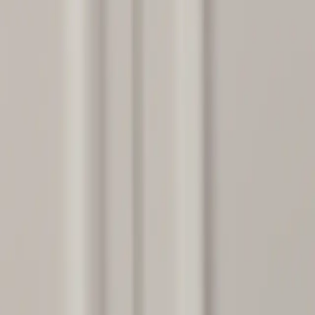
 ​​‌‍​‍‌‍‌‌​‍‌‌​ ​‍​ ​‍​‍‌‌​ ‌‌‌​‌​​‍ ‍‌‍​ ‌‍‍​‌‍‍‌‌‍ ​‌‍‌​‌ ​‍‌‍‌‌‌‍ ‍​‍‌‌​ ‌‌‌​​‍‌‌ ‌‍‍ ‌‍‌‌‌ ‍‌​‍‌‌​ ​ ‌​‌​​‍‌‌​ ​ ‌​‌​​‍‌‌​ ​‍​ ​‍‌‍‌‍‌‍‌‍‌‍​‌​ ​‍​ ‌​‌‍‌​​ ‍​‌‍​ ‌‍‌‍​ ‌‌​ ‍‌‌‍‌‍​‍‌‌​ ​‍​ ​‍​‍‌‌​ ‌‌‌​‌​​‍ ‍‌ ‌​‌‍‌‌‌ ‍​‌ ‌​​‍‌‍‌ ​​‌‍‌‌‌ ​‍‌ ​ ‌ ​​‌‍‌‌‌‍​ ‌ ‌​‌‍‍‌‌ ‌‍‌‍‌‌​ ‌‌ ​​‌ ‌‌‌‍​‍‌‍ ​‌‍‍‌‌ ​ ‌‍‍​‌‍‌‌‌‍‌​​‍​‍‌ ‌