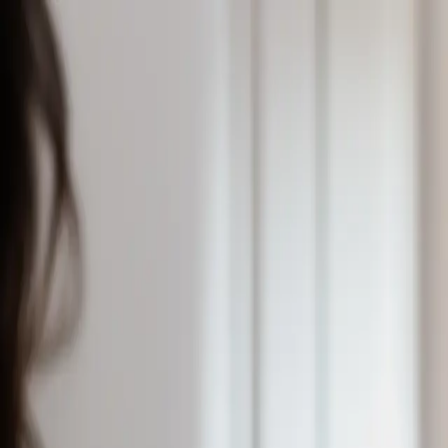
Subway
Hitta restaurang
Meny
Catering
Just nu
Om oss
Vår meny​​​​‌ ‍ ​‍​‍‌‍ ‌ ​‍‌‍‍‌‌‍‌ ‌‍‍‌‌‍ ‍​‍​‍​ ‍‍​‍​‍‌ ​ ‌‍​‌‌‍ ‍‌‍‍‌‌ ‌​‌ ‍‌​‍ ‍‌‍‍‌‌‍ ​‍​‍​‍ ​​‍​‍‌‍‍​‌ ​‍‌‍‌‌‌‍‌‍​‍​‍​ ‍‍​‍​‍‌‍‍​‌ ‌​‌ ‌​‌ ​​‌ ​ ​ ‍‍​‍ ​‍ ‌‍ ‍‌‍ ‌ ​‍‌‍‌​‌‍‍‌‌‍​ ​‍ ‌‌‍​‍‌‍‍‌‌ ‌​‌‍‌‌‌ ​ ​‍ ‌‌‍‌ ‌ ​‍‌‍ ‌ ‌‌‌ ​​​‍ ‌‌ ​ ‌ ‌​‌ ‌‌‌‍‌​‌‍‍‌‌‍ ​‍ ‍‌ ‌‍‌‍‌‌‌ ​‍‌‍​ ‌‍‌‌‌‍ ​​‍ ‍‌‍​‌‌ ​​‌ ​​​‍ ‌‍‍‌‌‍ ‍‌ ‌​‌‍‌‌‌‍ ‍‌ ‌​​‍ ‌‍‌‌‌‍‌​‌‍‍‌‌ ‌​​‍ ‌‍ ‌‌‍ ‌‍‌​‌‍‌‌​ ‌‌ ​​‌ ​‍‌‍‌‌‌ ​ ‌‍‌‌‌‍ ‍‌ ‌​‌‍​‌‌ ‌​‌‍‍‌‌‍ ‌‍ ‍​ ‍ ‌‍‍‌‌‍‌​​ ‌​ ‍‌​ ​‍​ ‍​​ ​ ‌‍‌‍​ ​‍​ ​ ​ ‌‍​‍ ‌​ ​‌‌‍​‌‌‍​‍​ ‌​​‍ ‌​ ‌​‌‍‌​​ ‌‌‌‍​ ​‍ ‌‌‍​‍​ ‍​​ ​‍‌‍​‍​‍ ‌​ ‌‌​ ​​​ ‌ ‌‍​‌​ ‌‍‌‍‌‍​ ‌‌​ ‍​‌‍​ ‌‍​‌​ ‍​‌‍‌‍​ ‍ ‌ ‌​‌ ‍‌‌ ​​‌‍‌‌​ ‌‌‍​‍‌‍​‌‌‍ ‍‌‍ ‍‌‍‌‌‌ ​‍‌​​ ‌‍ ‌‍ ‍‌ ‌​‌‍‌‌‌‍ ‍‌ ‌​​ ‍ ‌ ​​‌‍​‌‌ ‌​‌‍‍​​ ‌‌‍‍​‌‍‌‌‌‍​‌‌‍‌​‌‍ ​‌‍‍‌‌‍ ‍‌‍‌‌​‍‌‌​ ‌‌‌​​‍‌‌ ‌‍‍ ‌‍‌‌‌ ‍‌​‍‌‌​ ​ ‌​‌​​‍‌‌​ ​ ‌​‌​​‍‌‌​ ​‍​ ​‍‌ ​ ‌ ‌‍​‍‌‌​ ​‍​ ​‍​‍‌‌​ ‌‌‌​‌​​‍ ‍‌ ‌‍‌‍​‌‌‍ ​‌ ‌‌‌‍‌‌​ ‌‍​‍‌‍​‌‌ ​ ‌‍‌‌‌‌‌‌‌ ​‍‌‍ ​​ ‌‌‍‍​‌ ‌​‌ ‌​‌ ​​‌ ​ ​‍‌‌​ ​ ‌​​‌​‍‌‌​ ​‍‌​‌‍​‍‌‌​ ​‍‌​‌‍‌‍ ‍‌‍ ‌ ​‍‌‍‌​‌‍‍‌‌‍​ ​‍ ‌‌‍​‍‌‍‍‌‌ ‌​‌‍‌‌‌ ​ ​‍ ‌‌‍‌ ‌ ​‍‌‍ ‌ ‌‌‌ ​​​‍ ‌‌ ​ ‌ ‌​‌ ‌‌‌‍‌​‌‍‍‌‌‍ ​‍ ‍‌ ‌‍‌‍‌‌‌ ​‍‌‍​ ‌‍‌‌‌‍ ​​‍ ‍‌‍​‌‌ ​​‌ ​​​‍‌‍‌‍‍‌‌‍‌​​ ‌​ ‍‌​ ​‍​ ‍​​ ​ ‌‍‌‍​ ​‍​ ​ ​ ‌‍​‍ ‌​ ​‌‌‍​‌‌‍​‍​ ‌​​‍ ‌​ ‌​‌‍‌​​ ‌‌‌‍​ ​‍ ‌‌‍​‍​ ‍​​ ​‍‌‍​‍​‍ ‌​ ‌‌​ ​​​ ‌ ‌‍​‌​ ‌‍‌‍‌‍​ ‌‌​ ‍​‌‍​ ‌‍​‌​ ‍​‌‍‌‍​‍‌‍‌ ‌​‌ ‍‌‌ ​​‌‍‌‌​ ‌‌‍​‍‌‍​‌‌‍ ‍‌‍ ‍‌‍‌‌‌ ​‍‌​​ ‌‍ ‌‍ ‍‌ ‌​‌‍‌‌‌‍ ‍‌ ‌​​‍‌‍‌ ​​‌‍​‌‌ ‌​‌‍‍​​ ‌‌‍‍​‌‍‌‌‌‍​‌‌‍‌​‌‍ ​‌‍‍‌‌‍ ‍‌‍‌‌​‍‌‌​ ‌‌‌​​‍‌‌ ‌‍‍ ‌‍‌‌‌ ‍‌​‍‌‌​ ​ ‌​‌​​‍‌‌​ ​ ‌​‌​​‍‌‌​ ​‍​ ​‍‌ ​ ‌ ‌‍​‍‌‌​ ​‍​ ​‍​‍‌‌​ ‌‌‌​‌​​‍ ‍‌ ‌‍‌‍​‌‌‍ ​‌ ‌‌‌‍‌‌​‍‌‍‌ ​​‌‍‌‌‌ ​‍‌ ​ ‌ ​​‌‍‌‌‌‍​ ‌ ‌​‌‍‍‌‌ ‌‍‌‍‌‌​ ‌‌ ​​‌ ‌‌‌‍​‍‌‍ ​‌‍‍‌‌ ​ ‌‍‍​‌‍‌‌‌‍‌​​‍​‍‌ ‌
Skapa din egen Sub, Wrap eller Sallad med fräscha ingredienser – och glöm inte våra goda Cookies!​​​​‌ ‍ ​‍​‍‌‍ ‌ ​‍‌‍‍‌‌‍‌ ‌‍‍‌‌‍ ‍​‍​‍​ ‍‍​‍​‍‌ ​ ‌‍​‌‌‍ ‍‌‍‍‌‌ ‌​‌ ‍‌​‍ ‍‌‍‍‌‌‍ ​‍​‍​‍ ​​‍​‍‌‍‍​‌ ​‍‌‍‌‌‌‍‌‍​‍​‍​ ‍‍​‍​‍‌‍‍​‌ ‌​‌ ‌​‌ ​​‌ ​ ​ ‍‍​‍ ​‍ ‌‍ ‍‌‍ ‌ ​‍‌‍‌​‌‍‍‌‌‍​ ​‍ ‌‌‍​‍‌‍‍‌‌ ‌​‌‍‌‌‌ ​ ​‍ ‌‌‍‌ ‌ ​‍‌‍ ‌ ‌‌‌ ​​​‍ ‌‌ ​ ‌ ‌​‌ ‌‌‌‍‌​‌‍‍‌‌‍ ​‍ ‍‌ ‌‍‌‍‌‌‌ ​‍‌‍​ ‌‍‌‌‌‍ ​​‍ ‍‌‍​‌‌ ​​‌ ​​​‍ ‌‍‍‌‌‍ ‍‌ ‌​‌‍‌‌‌‍ ‍‌ ‌​​‍ ‌‍‌‌‌‍‌​‌‍‍‌‌ ‌​​‍ ‌‍ ‌‌‍ ‌‍‌​‌‍‌‌​ ‌‌ ​​‌ ​‍‌‍‌‌‌ ​ ‌‍‌‌‌‍ ‍‌ ‌​‌‍​‌‌ ‌​‌‍‍‌‌‍ ‌‍ ‍​ ‍ ‌‍‍‌‌‍‌​​ ‌​ ‍‌​ ​‍​ ‍​​ ​ ‌‍‌‍​ ​‍​ ​ ​ ‌‍​‍ ‌​ ​‌‌‍​‌‌‍​‍​ ‌​​‍ ‌​ ‌​‌‍‌​​ ‌‌‌‍​ ​‍ ‌‌‍​‍​ ‍​​ ​‍‌‍​‍​‍ ‌​ ‌‌​ ​​​ ‌ ‌‍​‌​ ‌‍‌‍‌‍​ ‌‌​ ‍​‌‍​ ‌‍​‌​ ‍​‌‍‌‍​ ‍ ‌ ‌​‌ ‍‌‌ ​​‌‍‌‌​ ‌‌‍​‍‌‍​‌‌‍ ‍‌‍ ‍‌‍‌‌‌ ​‍‌​​ ‌‍ ‌‍ ‍‌ ‌​‌‍‌‌‌‍ ‍‌ ‌​​ ‍ ‌ ​​‌‍​‌‌ ‌​‌‍‍​​ ‌‌‍‌​‌‍‌‌‌ ​ ‌‍​ ‌ ​‍‌‍‍‌‌ ​​‌ ‌​‌‍‍‌‌‍ ‌‍ ‍​‍‌‌​ ‌‌‌​​‍‌‌ ‌‍‍ ‌‍‌‌‌ ‍‌​‍‌‌​ ​ ‌​‌​​‍‌‌​ ​ ‌​‌​​‍‌‌​ ​‍​ ​‍‌ ​ ‌ ‌‍​‍‌‌​ ​‍​ ​‍​‍‌‌​ ‌‌‌​‌​​‍ ‍‌ ‌‍‌‍​‌‌‍ ​‌ ‌‌‌‍‌‌​‍ ‍‌ ‌‍‌‍​‌‌‍ ​‌ ‌‌‌‍‌‌​‍‌‌​ ‌‌‌​​‍‌‌ ‌‍‍ ‌‍‌‌‌ ‍‌​‍‌‌​ ​ ‌​‌​​‍‌‌​ ​ ‌​‌​​‍‌‌​ ​‍​ ​‍‌‍‌