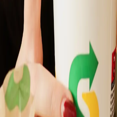
Kids Meal
Lär känna Subway Sverige​​​​‌ ‍ ​‍​‍‌‍ ‌ ​‍‌‍‍‌‌‍‌ ‌‍‍‌‌‍ ‍​‍​‍​ ‍‍​‍​‍‌ ​ ‌‍​‌‌‍ ‍‌‍‍‌‌ ‌​‌ ‍‌​‍ ‍‌‍‍‌‌‍ ​‍​‍​‍ ​​‍​‍‌‍‍​‌ ​‍‌‍‌‌‌‍‌‍​‍​‍​ ‍‍​‍​‍‌‍‍​‌ ‌​‌ ‌​‌ ​​‌ ​ ​ ‍‍​‍ ​‍ ‌‍ ‍‌‍ ‌ ​‍‌‍‌​‌‍‍‌‌‍​ ​‍ ‌‌‍​‍‌‍‍‌‌ ‌​‌‍‌‌‌ ​ ​‍ ‌‌‍‌ ‌ ​‍‌‍ ‌ ‌‌‌ ​​​‍ ‌‌ ​ ‌ ‌​‌ ‌‌‌‍‌​‌‍‍‌‌‍ ​‍ ‍‌ ‌‍‌‍‌‌‌ ​‍‌‍​ ‌‍‌‌‌‍ ​​‍ ‍‌‍​‌‌ ​​‌ ​​​‍ ‌‍‍‌‌‍ ‍‌ ‌​‌‍‌‌‌‍ ‍‌ ‌​​‍ ‌‍‌‌‌‍‌​‌‍‍‌‌ ‌​​‍ ‌‍ ‌‌‍ ‌‍‌​‌‍‌‌​ ‌‌ ​​‌ ​‍‌‍‌‌‌ ​ ‌‍‌‌‌‍ ‍‌ ‌​‌‍​‌‌ ‌​‌‍‍‌‌‍ ‌‍ ‍​ ‍ ‌‍‍‌‌‍‌​​ ‌​ ​‍​ ‌ ‌‍​ ​ ‍​​ ‌ ​ ​‌‌‍‌‌​ ‌‌​‍ ‌​ ​‌‌‍​‌‌‍‌‍‌‍‌​​‍ ‌​ ‌​‌‍‌​​ ‌​​ ​ ​‍ ‌​ ‍​​ ‌ ​ ‍​​ ‌‌​‍ ‌‌‍​‌​ ​ ‌‍​ ​ ‍​​ ‌‍​ ‌‍​ ‌​​ ‌‌​ ​ ‌‍‌‌​ ‌‌‌‍​‍​ ‍ ‌ ‌​‌ ‍‌‌ ​​‌‍‌‌​ ‌‌ ‌ ‌‍‌‌‌‍​‍‌ ​ ‌‍‍‌‌ ‌​‌‍‌‌‌​‌‍‌‍ ‌‍ ‌ ‌​‌‍‌‌‌ ​‍​ ‍ ‌ ​​‌‍​‌‌ ‌​‌‍‍​​ ‌‌ ‌​‌‍‍‌‌ ‌​‌‍ ​‌‍‌‌​‍‌‌​ ‌‌‌​​‍‌‌ ‌‍‍ ‌‍‌‌‌ ‍‌​‍‌‌​ ​ ‌​‌​​‍‌‌​ ​ ‌​‌​​‍‌‌​ ​‍​ ​‍‌ ​ ‌ ‌‍​‍‌‌​ ​‍​ ​‍​‍‌‌​ ‌‌‌​‌​​‍ ‍‌ ‌‍‌‍​‌‌‍ ​‌ ‌‌‌‍‌‌​ ‌‍​‍‌‍​‌‌ ​ ‌‍‌‌‌‌‌‌‌ ​‍‌‍ ​​ ‌‌‍‍​‌ ‌​‌ ‌​‌ ​​‌ ​ ​‍‌‌​ ​ ‌​​‌​‍‌‌​ ​‍‌​‌‍​‍‌‌​ ​‍‌​‌‍‌‍ ‍‌‍ ‌ ​‍‌‍‌​‌‍‍‌‌‍​ ​‍ ‌‌‍​‍‌‍‍‌‌ ‌​‌‍‌‌‌ ​ ​‍ ‌‌‍‌ ‌ ​‍‌‍ ‌ ‌‌‌ ​​​‍ ‌‌ ​ ‌ ‌​‌ ‌‌‌‍‌​‌‍‍‌‌‍ ​‍ ‍‌ ‌‍‌‍‌‌‌ ​‍‌‍​ ‌‍‌‌‌‍ ​​‍ ‍‌‍​‌‌ ​​‌ ​​​‍‌‍‌‍‍‌‌‍‌​​ ‌​ ​‍​ ‌ ‌‍​ ​ ‍​​ ‌ ​ ​‌‌‍‌‌​ ‌‌​‍ ‌​ ​‌‌‍​‌‌‍‌‍‌‍‌​​‍ ‌​ ‌​‌‍‌​​ ‌​​ ​ ​‍ ‌​ ‍​​ ‌ ​ ‍​​ ‌‌​‍ ‌‌‍​‌​ ​ ‌‍​ ​ ‍​​ ‌‍​ ‌‍​ ‌​​ ‌‌​ ​ ‌‍‌‌​ ‌‌‌‍​‍​‍‌‍‌ ‌​‌ ‍‌‌ ​​‌‍‌‌​ ‌‌ ‌ ‌‍‌‌‌‍​‍‌ ​ ‌‍‍‌‌ ‌​‌‍‌‌‌​‌‍‌‍ ‌‍ ‌ ‌​‌‍‌‌‌ ​‍​‍‌‍‌ ​​‌‍​‌‌ ‌​‌‍‍​​ ‌‌ ‌​‌‍‍‌‌ ‌​‌‍ ​‌‍‌‌​‍‌‌​ ‌‌‌​​‍‌‌ ‌‍‍ ‌‍‌‌‌ ‍‌​‍‌‌​ ​ ‌​‌​​‍‌‌​ ​ ‌​‌​​‍‌‌​ ​‍​ ​‍‌ ​ ‌ ‌‍​‍‌‌​ ​‍​ ​‍​‍‌‌​ ‌‌‌​‌​​‍ ‍‌ ‌‍‌‍​‌‌‍ ​‌ ‌‌‌‍‌‌​‍‌‍‌ ​​‌‍‌‌‌ ​‍‌ ​ ‌ ​​‌‍‌‌‌‍​ ‌ ‌​‌‍‍‌‌ ‌‍‌‍‌‌​ ‌‌ ​​‌ ‌‌‌‍​‍‌‍ ​‌‍‍‌‌ ​ ‌‍‍​‌‍‌‌‌‍‌​​‍​‍‌ ‌
Jobb​​​​‌ ‍ ​‍​‍‌‍ ‌ ​‍‌‍‍‌‌‍‌ ‌‍‍‌‌‍ ‍​‍​‍​ ‍‍​‍​‍‌ ​ ‌‍​‌‌‍ ‍‌‍‍‌‌ ‌​‌ ‍‌​‍ ‍‌‍‍‌‌‍ ​‍​‍​‍ ​​‍​‍‌‍‍​‌ ​‍‌‍‌‌‌‍‌‍​‍​‍​ ‍‍​‍​‍‌‍‍​‌ ‌​‌ ‌​‌ ​​‌ ​ ​ ‍‍​‍ ​‍ ‌‍ ‍‌‍ ‌ ​‍‌‍‌​‌‍‍‌‌‍​ ​‍ ‌‌‍​‍‌‍‍‌‌ ‌​‌‍‌‌‌ ​ ​‍ ‌‌‍‌ ‌ ​‍‌‍ ‌ ‌‌‌ ​​​‍ ‌‌ ​ ‌ ‌​‌ ‌‌‌‍‌​‌‍‍‌‌‍ ​‍ ‍‌ ‌‍‌‍‌‌‌ ​‍‌‍​ ‌‍‌‌‌‍ ​​‍ ‍‌‍​‌‌ ​​‌ ​​​‍ ‌‍‍‌‌‍ ‍‌ ‌​‌‍‌‌‌‍ ‍‌ ‌​​‍ ‌‍‌‌‌‍‌​‌‍‍‌‌ ‌​​‍ ‌‍ ‌‌‍ ‌‍‌​‌‍‌‌​ ‌‌ ​​‌ ​‍‌‍‌‌‌ ​ ‌‍‌‌‌‍ ‍‌ ‌​‌‍​‌‌ ‌​‌‍‍‌‌‍ ‌‍ ‍​ ‍ ‌‍‍‌‌‍‌​​ ‌‌‍​‌​ ​​​ ​‌​ ‍​‌‍​ ​ ‍‌‌‍‌​​ ​ ​‍ ‌​ ​ ​ ​‍‌‍​‌​ ‌‌​‍ ‌​ ‌​‌‍‌‍‌‍‌‍‌‍​‍​‍ ‌‌‍​‍‌‍‌​‌‍​‌​ ​​​‍ ‌‌‍​‍‌‍‌‌​ ​​​ ‌‍​ ​​‌‍‌​‌‍‌‍‌‍​ ​ ​ ​ ​ ​ ​​‌‍‌​​ ‍ ‌ ‌​‌ ‍‌‌ ​​‌‍‌‌​ ‌‌ ‌ ‌‍‌‌‌‍​‍‌ ​ ‌‍‍‌‌ ‌​‌‍‌‌‌​ ‍‌‍​‌‌ ‌‍‌‍‍‌‌‍‌ ‌‍​‌‌ ‌​‌‍‍‌‌‍ ‌‍ ‍‌​‍‌‌ ‌​‌‍‌‌‌‍ ‌​ ‍ ‌ ​​‌‍​‌‌ ‌​‌‍‍​​ ‌‌‍ ​‌‍​‌‌‍​‍‌‍‌‌‌‍ ​​‍‌‌​ ‌‌‌​​‍‌‌ ‌‍‍ ‌‍‌‌‌ ‍‌​‍‌‌​ ​ ‌​‌​​‍‌‌​ ​ ‌​‌​​‍‌‌​ ​‍​ ​‍‌ ​ ‌ ‌‍​‍‌‌​ ​‍​ ​‍​‍‌‌​ ‌‌‌​‌​​‍ ‍‌ ‌‍‌‍​‌‌‍ ​‌ ‌‌‌‍‌‌​ ‌‍​‍‌‍​‌‌ ​ ‌‍‌‌‌‌‌‌‌ ​‍‌‍ ​​ ‌‌‍‍​‌ ‌​‌ ‌​‌ ​​‌ ​ ​‍‌‌​ ​ ‌​​‌​‍‌‌​ ​‍‌​‌‍​‍‌‌​ ​‍‌​‌‍‌‍ ‍‌‍ ‌ ​‍‌‍‌​‌‍‍‌‌‍​ ​‍ ‌‌‍​‍‌‍‍‌‌ ‌​‌‍‌‌‌ ​ ​‍ ‌‌‍‌ ‌ ​‍‌‍ ‌ ‌‌‌ ​​​‍ ‌‌ ​ ‌ ‌​‌ ‌‌‌‍‌​‌‍‍‌‌‍ ​‍ ‍‌ ‌‍‌‍‌‌‌ ​‍‌‍​ ‌‍‌‌‌‍ ​​‍ ‍‌‍​‌‌ ​​‌ ​​​‍‌‍‌‍‍‌‌‍‌​​ ‌‌‍​‌​ ​​​ ​‌​ ‍​‌‍​ ​ ‍‌‌‍‌​​ ​ ​‍ ‌​ ​ ​ ​‍‌‍​‌​ ‌‌​‍ ‌​ ‌​‌‍‌‍‌‍‌‍‌‍​‍​‍ ‌‌‍​‍‌‍‌​‌‍​‌​ ​​​‍ ‌‌‍​‍‌‍‌‌​ ​​​ ‌‍​ ​​‌‍‌​‌‍‌‍‌‍​ ​ ​ ​ ​ ​ ​​‌‍‌​​‍‌‍‌ ‌​‌ ‍‌‌ ​​‌‍‌‌​ ‌‌ ‌ ‌‍‌‌‌‍​‍‌ ​ ‌‍‍‌‌ ‌​‌‍‌‌‌​ ‍‌‍​‌‌ ‌‍‌‍‍‌‌‍‌ ‌‍​‌‌ ‌​‌‍‍‌‌‍ ‌‍ ‍‌​‍‌‌ ‌​‌‍‌‌‌‍ ‌​‍‌‍‌ ​​‌‍​‌‌ ‌​‌‍‍​​ ‌‌‍ ​‌‍​‌‌‍​‍‌‍‌‌‌‍ ​​‍‌‌​ ‌‌‌​​‍‌‌ ‌‍‍ ‌‍‌‌‌ ‍‌​‍‌‌​ ​ ‌​‌​​‍‌‌​ ​ ‌​‌​​‍‌‌​ ​‍​ ​‍‌ ​ ‌ ‌‍​‍‌‌​ ​‍​ ​‍​‍‌‌​ ‌‌‌​‌​​‍ ‍‌ ‌‍‌‍​‌‌‍ ​‌ ‌‌‌‍‌‌​‍‌‍‌ ​​‌‍‌‌‌ ​‍‌ ​ ‌ ​​‌‍‌‌‌‍​ ‌ ‌​‌‍‍‌‌ ‌‍‌‍‌‌​ ‌‌ ​​‌ ‌‌‌‍​‍‌‍ ​‌‍‍‌‌ ​ ‌‍‍​‌‍‌‌‌‍‌​​‍​‍‌ ‌
Allergiinformation​​​​‌ ‍ ​‍​‍‌‍ ‌ ​‍‌‍‍‌‌‍‌ ‌‍‍‌‌‍ ‍​‍​‍​ ‍‍​‍​‍‌ ​ ‌‍​‌‌‍ ‍‌‍‍‌‌ ‌​‌ ‍‌​‍ ‍‌‍‍‌‌‍ ​‍​‍​‍ ​​‍​‍‌‍‍​‌ ​‍‌‍‌‌‌‍‌‍​‍​‍​ ‍‍​‍​‍‌‍‍​‌ ‌​‌ ‌​‌ ​​‌ ​ ​ ‍‍​‍ ​‍ ‌‍ ‍‌‍ ‌ ​‍‌‍‌​‌‍‍‌‌‍​ ​‍ ‌‌‍​‍‌‍‍‌‌ ‌​‌‍‌‌‌ ​ ​‍ ‌‌‍‌ ‌ ​‍‌‍ ‌ ‌‌‌ ​​​‍ ‌‌ ​ ‌ ‌​‌ ‌‌‌‍‌​‌‍‍‌‌‍ ​‍ ‍‌ ‌‍‌‍‌‌‌ ​‍‌‍​ ‌‍‌‌‌‍ ​​‍ ‍‌‍​‌‌ ​​‌ ​​​‍ ‌‍‍‌‌‍ ‍‌ ‌​‌‍‌‌‌‍ ‍‌ ‌​​‍ ‌‍‌‌‌‍‌​‌‍‍‌‌ ‌​​‍ ‌‍ ‌‌‍ ‌‍‌​‌‍‌‌​ ‌‌ ​​‌ ​‍‌‍‌‌‌ ​ ‌‍‌‌‌‍ ‍‌ ‌​‌‍​‌‌ ‌​‌‍‍‌‌‍ ‌‍ ‍​ ‍ ‌‍‍‌‌‍‌​​ ‌​ ‌​​ ‍​​ ‌ ‌‍​‍​ ‌​​ ​‌​ ​​‌‍‌​​‍ ‌‌‍‌​​ ‍​‌‍​‍‌‍​‍​‍ ‌​ ‌​‌‍‌‍​ ​​​ ‌​​‍ ‌‌‍​‍​ ‌ ​ ‌ ​ ​ ​‍ ‌​ ‌‍​ ‍‌‌‍‌‍​ ‌​​ ‍​‌‍​ ​ ​‌‌‍‌‍‌‍​ ‌‍‌‍​ ‌‍​ ‌‌​ ‍ ‌ ‌​‌ ‍‌‌ ​​‌‍‌‌​ ‌‌ ‌ ‌‍‌‌‌‍​‍‌ ​ ‌‍‍‌‌ ‌​‌‍‌‌‌​ ‍‌‍​‌‌ ‌‍‌‍‍‌‌‍‌ ‌‍​‌‌ ‌​‌‍‍‌‌‍ ‌‍ ‍‌​‍‌‌ ‌​‌‍‌‌‌‍ ‌​ ‍ ‌ ​​‌‍​‌‌ ‌​‌‍‍​​ ‌‌‍ ​‌‍​‌‌‍​‍‌‍‌‌‌‍ ​​‍‌‌​ ‌‌‌​​‍‌‌ ‌‍‍ ‌‍‌‌‌ ‍‌​‍‌‌​ ​ ‌​‌​​‍‌‌​ ​ ‌​‌​​‍‌‌​ ​‍​ ​‍‌ ​ ‌ ‌‍​‍‌‌​ ​‍​ ​‍​‍‌‌​ ‌‌‌​‌​​‍ ‍‌ ‌‍‌‍​‌‌‍ ​‌ ‌‌‌‍‌‌​ ‌‍​‍‌‍​‌‌ ​ ‌‍‌‌‌‌‌‌‌ ​‍‌‍ ​​ ‌‌‍‍​‌ ‌​‌ ‌​‌ ​​‌ ​ ​‍‌‌​ ​ ‌​​‌​‍‌‌​ ​‍‌​‌‍​‍‌‌​ ​‍‌​‌‍‌‍ ‍‌‍ ‌ ​‍‌‍‌​‌‍‍‌‌‍​ ​‍ ‌‌‍​‍‌‍‍‌‌ ‌​‌‍‌‌‌ ​ ​‍ ‌‌‍‌ ‌ ​‍‌‍ ‌ ‌‌‌ ​​​‍ ‌‌ ​ ‌ ‌​‌ ‌‌‌‍‌​‌‍‍‌‌‍ ​‍ ‍‌ ‌‍‌‍‌‌‌ ​‍‌‍​ ‌‍‌‌‌‍ ​​‍ ‍‌‍​‌‌ ​​‌ ​​​‍‌‍‌‍‍‌‌‍‌​​ ‌​ ‌​​ ‍​​ ‌ ‌‍​‍​ ‌​​ ​‌​ ​​‌‍‌​​‍ ‌‌‍‌​​ ‍​‌‍​‍‌‍​‍​‍ ‌​ ‌​‌‍‌‍​ ​​​ ‌​​‍ ‌‌‍​‍​ ‌ ​ ‌ ​ ​ ​‍ ‌​ ‌‍​ ‍‌‌‍‌‍​ ‌​​ ‍​‌‍​ ​ ​‌‌‍‌‍‌‍​ ‌‍‌‍​ ‌‍​ ‌‌​‍‌‍‌ ‌​‌ ‍‌‌ ​​‌‍‌‌​ ‌‌ ‌ ‌‍‌‌‌‍​‍‌ ​ ‌‍‍‌‌ ‌​‌‍‌‌‌​ ‍‌‍​‌‌ ‌‍‌‍‍‌‌‍‌ ‌‍​‌‌ ‌​‌‍‍‌‌‍ ‌‍ ‍‌​‍‌‌ ‌​‌‍‌‌‌‍ ‌​‍‌‍‌ ​​‌‍​‌‌ ‌​‌‍‍​​ ‌‌‍ ​‌‍​‌‌‍​‍‌‍‌‌‌‍ ​​‍‌‌​ ‌‌‌​​‍‌‌ ‌‍‍ ‌‍‌‌‌ ‍‌​‍‌‌​ ​ ‌​‌​​‍‌‌​ ​ ‌​‌​​‍‌‌​ ​‍​ ​‍‌ ​ ‌ ‌‍​‍‌‌​ ​‍​ ​‍​‍‌‌​ ‌‌‌​‌​​‍ ‍‌ ‌‍‌‍​‌‌‍ ​‌ ‌‌‌‍‌‌​‍‌‍‌ ​​‌‍‌‌‌ ​‍‌ ​ ‌ ​​‌‍‌‌‌‍​ ‌ ‌​‌‍‍‌‌ ‌‍‌‍‌‌​ ‌‌ ​​‌ ‌‌‌‍​‍‌‍ ​‌‍‍‌‌ ​ ‌‍‍​‌‍‌‌‌‍‌​​‍​‍‌ ‌
Välj språk